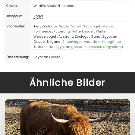
Wildlife.Media/Hiersche
Credits:
Vögel
Kategorie:
Tier
,
Zoologie
,
Vogel
,
Vögel
,
Singvogel
,
Meise
,
Stichwörter:
Kohlmeise
,
Fütterung
,
Futterknödel
,
Winter
,
Wasservogel
,
Australia Zoology
,
Gans
,
Egyptian
Goose
,
Nilgans
,
Entenvögel
,
Anatidae
,
Halbgänse
,
Tadorninae
,
Egyptian goose
,
Alopochen aegyptiaca
Egyptian Goose
Beschreibung:
Ähnliche Bilder
Zoom