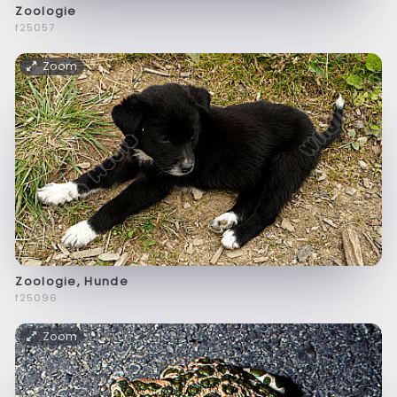
Zoologie
f25057
Zoom
Zoologie, Hunde
f25096
Zoom