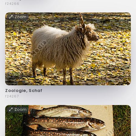
f24266
Zoom
Zoologie, Schaf
f24267
Zoom