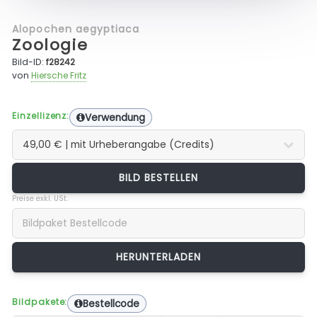
Alopochen aegyptiaca
Zoologie
Bild-ID:
f28242
von
Hiersche Fritz
Einzellizenz:
Verwendung
BILD BESTELLEN
Preise exkl. USt.
Bildpakete:
Bestellcode