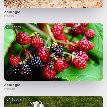
Zoologie
f25133
Zoom
Zoologie
f26343
Zoom