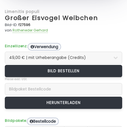
Limenitis populi
Großer Eisvogel Weibchen
Bild-ID:
f27596
von
Rotheneder Gerhard
Einzellizenz:
Verwendung
BILD BESTELLEN
Preise exkl. USt.
Bildpakete:
Bestellcode