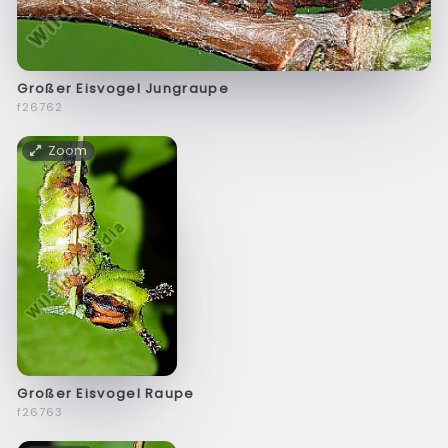
Großer Eisvogel Jungraupe
f26762
Zoom
Großer Eisvogel Raupe
f26763