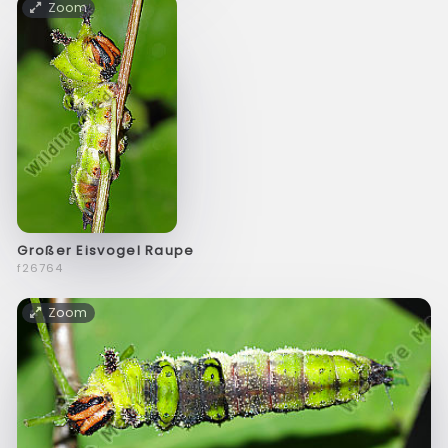
Zoom
Großer Eisvogel Raupe
f26764
Zoom