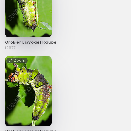
Großer Eisvogel Raupe
f26771
Zoom