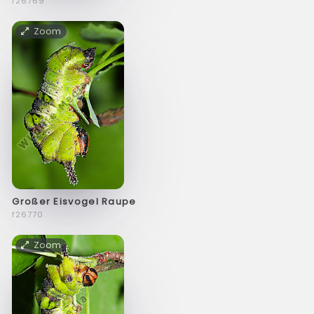
f26769
Zoom
Großer Eisvogel Raupe
f26770
Zoom