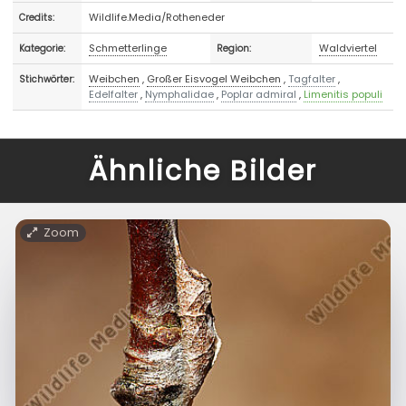
Wildlife.Media/Rotheneder
Credits:
Schmetterlinge
Waldviertel
Kategorie:
Region:
Weibchen
,
Großer Eisvogel Weibchen
,
Tagfalter
,
Stichwörter:
Edelfalter
,
Nymphalidae
,
Poplar admiral
,
Limenitis populi
Ähnliche Bilder
Zoom