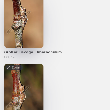
Großer Eisvogel Hibernaculum
f26142
Zoom