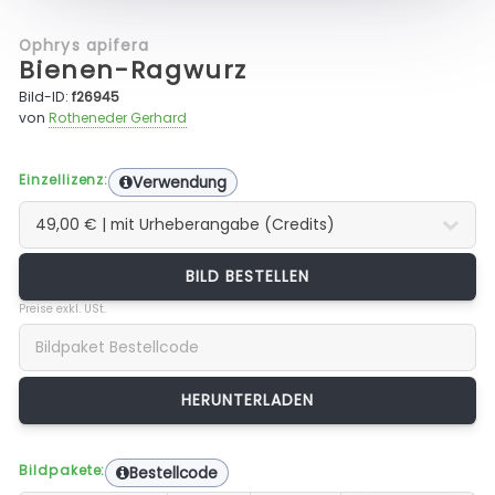
Ophrys apifera
Bienen-Ragwurz
Bild-ID:
f26945
von
Rotheneder Gerhard
Einzellizenz:
Verwendung
BILD BESTELLEN
Preise exkl. USt.
Bildpakete:
Bestellcode