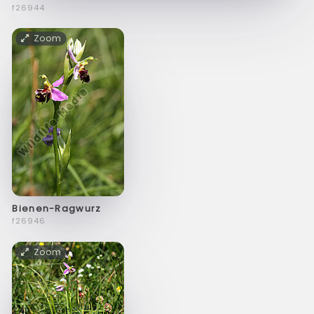
f26944
Zoom
Bienen-Ragwurz
f26946
Zoom