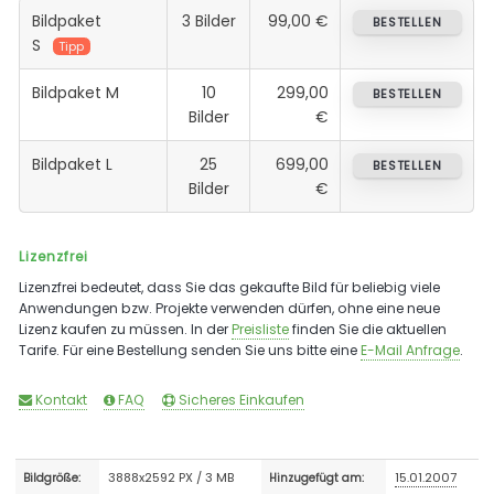
Bildpaket
3 Bilder
99,00 €
BESTELLEN
S
Tipp
Bildpaket M
10
299,00
BESTELLEN
Bilder
€
Bildpaket L
25
699,00
BESTELLEN
Bilder
€
Lizenzfrei
Lizenzfrei bedeutet, dass Sie das gekaufte Bild für beliebig viele
Anwendungen bzw. Projekte verwenden dürfen, ohne eine neue
Lizenz kaufen zu müssen. In der
Preisliste
finden Sie die aktuellen
Tarife. Für eine Bestellung senden Sie uns bitte eine
E-Mail Anfrage
.
Kontakt
FAQ
Sicheres Einkaufen
3888x2592 PX / 3 MB
15.01.2007
Bildgröße:
Hinzugefügt am: