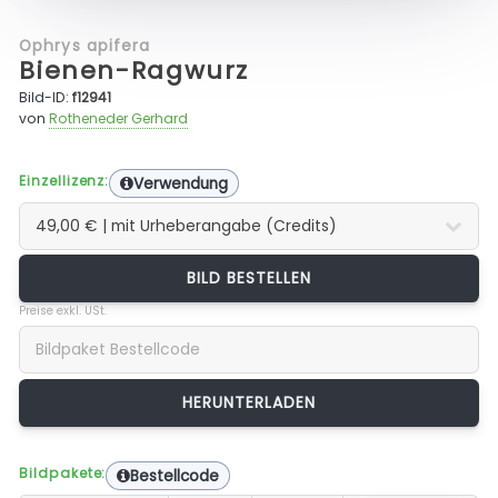
Ophrys apifera
Bienen-Ragwurz
Bild-ID:
f12941
von
Rotheneder Gerhard
Einzellizenz:
Verwendung
BILD BESTELLEN
Preise exkl. USt.
Bildpakete:
Bestellcode