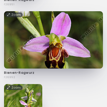
f26951
Zoom
Bienen-Ragwurz
f26952
Zoom