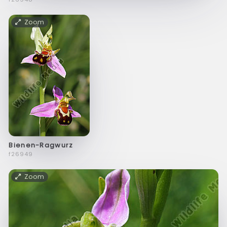
Zoom
Bienen-Ragwurz
f26949
Zoom