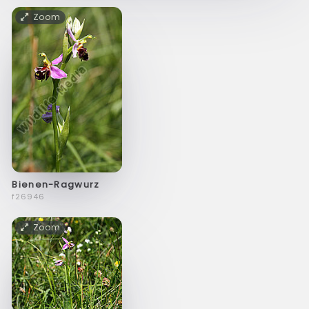
Zoom
Bienen-Ragwurz
f26946
Zoom