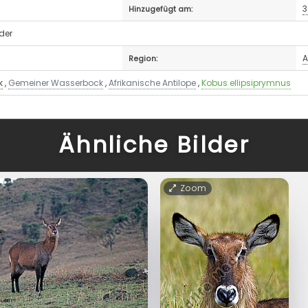
3
Hinzugefügt am:
der
A
Region:
k
,
Gemeiner Wasserbock
,
Afrikanische Antilope
,
Kobus ellipsiprymnus
Ähnliche Bilder
Zoom