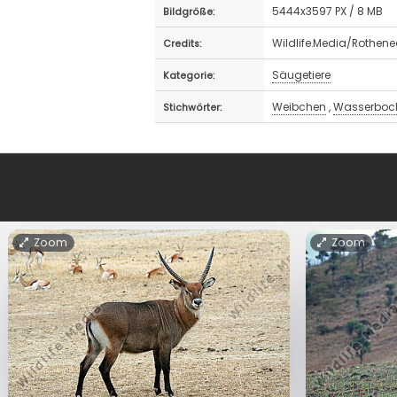
5444x3597 PX / 8 MB
Bildgröße:
Wildlife.Media/Rothene
Credits:
Säugetiere
Kategorie:
Weibchen
,
Wasserboc
Stichwörter:
Zoom
Zoom