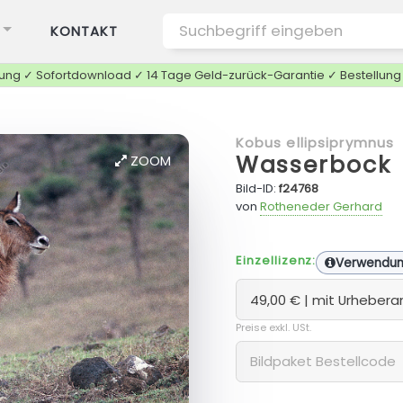
KONTAKT
tung ✓ Sofortdownload ✓ 14 Tage Geld-zurück-Garantie ✓ Bestellun
Kobus ellipsiprymnus
Wasserbock
ZOOM
Bild-ID:
f24768
von
Rotheneder Gerhard
Einzellizenz:
Verwendu
Preise exkl. USt.