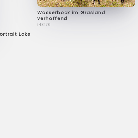
Wasserbock im Grasland
verhoffend
f43176
rtrait Lake