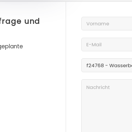
nfrage und
 geplante