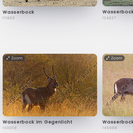
Wasserboc
Wasserbock
f24827
f11855
Zoom
Zoom
Wasserbock im Gegenlicht
Wasserboc
f43308
f46888