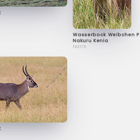
k
Wasserbock Weibchen Po
Nakuru Kenia
f43175
k