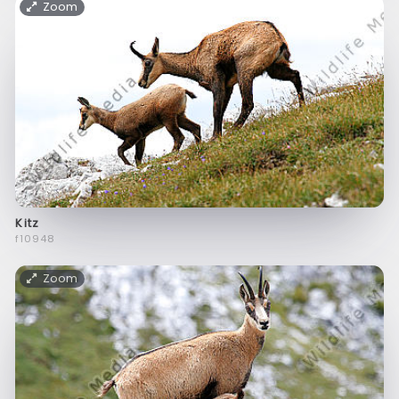
Zoom
Kitz
f10948
Zoom