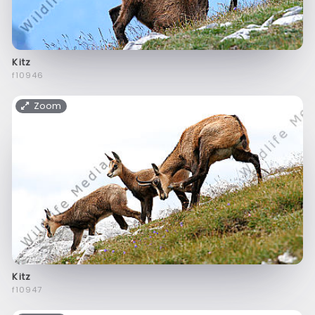
Kitz
f10946
Zoom
Kitz
f10947