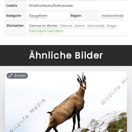
Wildlife.Media/Rotheneder
Credits:
Säugetiere
Hochschwab
Kategorie:
Region:
Gemse im Winter
,
Gämse
,
Gams
,
Gamswild
,
Ziege
,
Stichwörter:
Rupicapra rupicapra
Ähnliche Bilder
Zoom