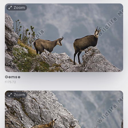
Zoom
Gemse
f17572
Zoom