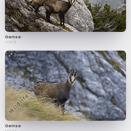
Gemse
f17573
Zoom
Gemse