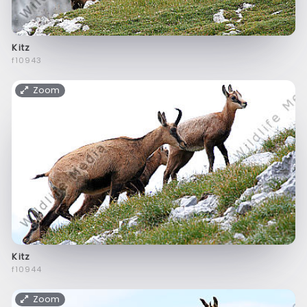
Kitz
f10943
Zoom
Kitz
f10944
Zoom