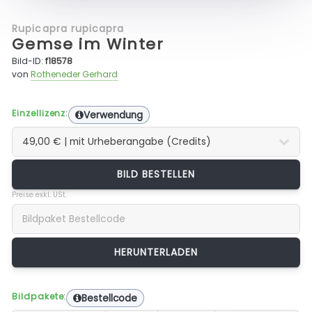
Rupicapra rupicapra
Gemse im Winter
Bild-ID:
f18578
von
Rotheneder Gerhard
Einzellizenz:
Verwendung
BILD BESTELLEN
Preise exkl. USt.
Bildpakete:
Bestellcode