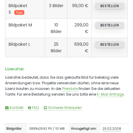
Bildpaket
3 Bilder
99,00 €
BESTELLEN
S
Tipp
Bildpaket M
10
299,00
BESTELLEN
Bilder
€
Bildpaket L
25
699,00
BESTELLEN
Bilder
€
Lizenzfrei
Lizenzfrei bedeutet, dass Sie das gekaufte Bild für beliebig viele
Anwendungen bzw. Projekte verwenden dürfen, ohne eine neue
Lizenz kaufen zu müssen. In der
Preisliste
finden Sie die aktuellen
Tarife. Für eine Bestellung senden Sie uns bitte eine
E-Mail Anfrage
.
Kontakt
FAQ
Sicheres Einkaufen
3888x2592 PX / 10 MB
25.02.2008
Bildgröße:
Hinzugefügt am: