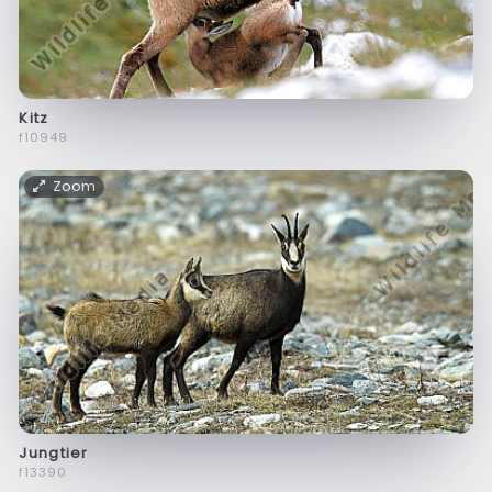
Kitz
f10949
Zoom
Jungtier
f13390