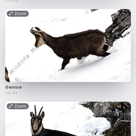
f17574
Zoom
Gemse
f18144
Zoom