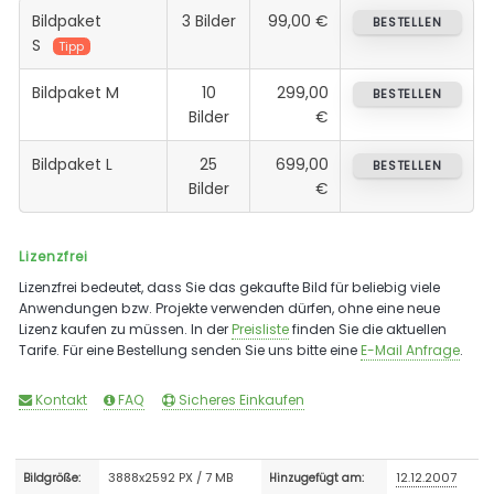
Bildpaket
3 Bilder
99,00 €
BESTELLEN
S
Tipp
Bildpaket M
10
299,00
BESTELLEN
Bilder
€
Bildpaket L
25
699,00
BESTELLEN
Bilder
€
Lizenzfrei
Lizenzfrei bedeutet, dass Sie das gekaufte Bild für beliebig viele
Anwendungen bzw. Projekte verwenden dürfen, ohne eine neue
Lizenz kaufen zu müssen. In der
Preisliste
finden Sie die aktuellen
Tarife. Für eine Bestellung senden Sie uns bitte eine
E-Mail Anfrage
.
Kontakt
FAQ
Sicheres Einkaufen
3888x2592 PX / 7 MB
12.12.2007
Bildgröße:
Hinzugefügt am: