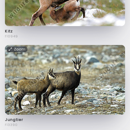
Kitz
f10949
Zoom
Jungtier
f13390