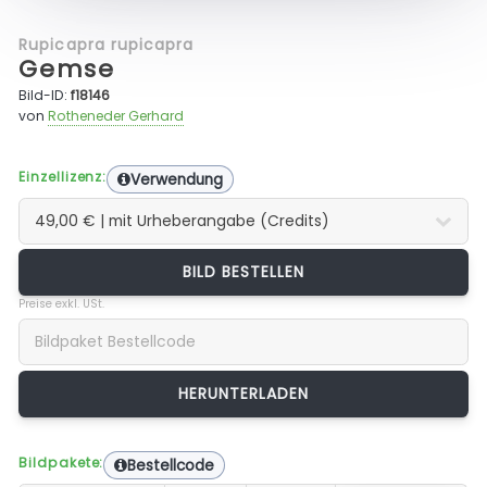
Rupicapra rupicapra
Gemse
Bild-ID:
f18146
von
Rotheneder Gerhard
Einzellizenz:
Verwendung
BILD BESTELLEN
Preise exkl. USt.
Bildpakete:
Bestellcode