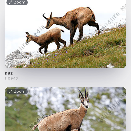
Zoom
Kitz
f10948
Zoom