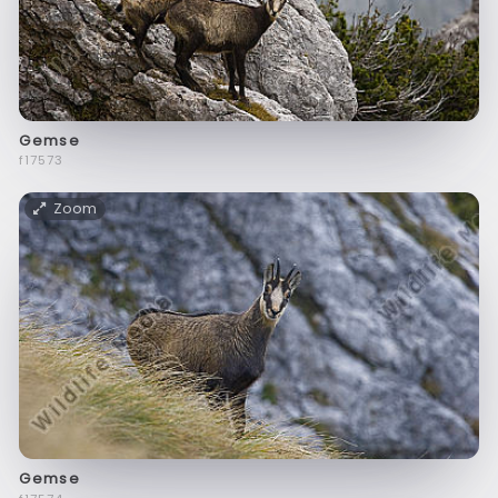
Gemse
f17573
Zoom
Gemse