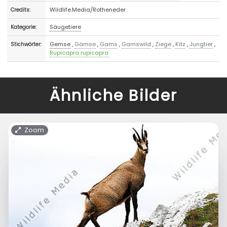
Wildlife.Media/Rotheneder
Credits:
Säugetiere
Kategorie:
Gemse
,
Gämse
,
Gams
,
Gamswild
,
Ziege
,
Kitz
,
Jungtier
,
Stichwörter:
Rupicapra rupicapra
Ähnliche Bilder
Zoom