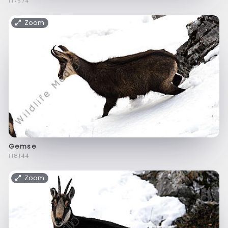
f17574
Zoom
Gemse
f18144
Zoom