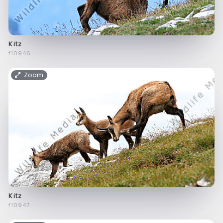
Kitz
f10946
Zoom
Kitz
f10947