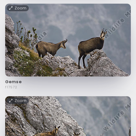
Zoom
Gemse
f17572
Zoom