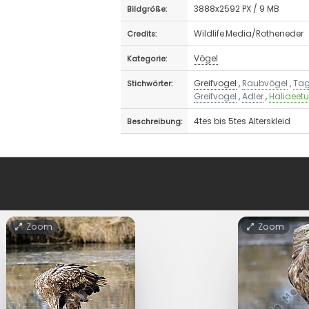
3888x2592 PX / 9 MB
Bildgröße:
Wildlife.Media/Rotheneder
Credits:
Vögel
Kategorie:
Greifvogel
,
Raubvögel
,
Tag
Stichwörter:
Greifvogel
,
Adler
,
Haliaeetu
4tes bis 5tes Alterskleid
Beschreibung:
Zoom
Zoom