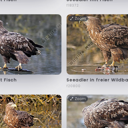
f18372
Zoom
t Fisch
Seeadler in freier Wildb
f20800
Zoom