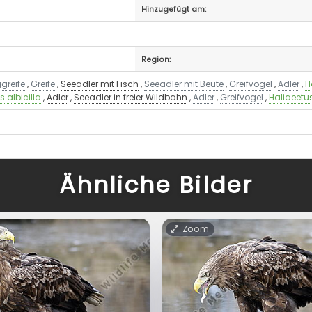
Hinzugefügt am:
Region:
greife
,
Greife
,
Seeadler mit Fisch
,
Seeadler mit Beute
,
Greifvogel
,
Adler
,
H
s albicilla
,
Adler
,
Seeadler in freier Wildbahn
,
Adler
,
Greifvogel
,
Haliaeetus
Ähnliche Bilder
Zoom