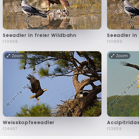
Seeadler in freier Wildbahn
Seeadler in
f20868
f20869
Zoom
Zoom
Weisskopfseeadler
Accipitrida
f24467
f33859