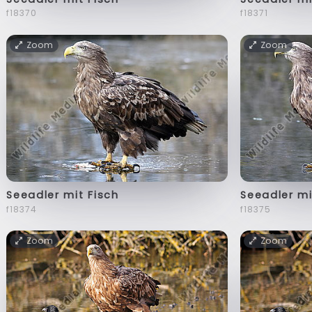
f18370
f18371
Zoom
Zoom
Seeadler mit Fisch
Seeadler mi
f18374
f18375
Zoom
Zoom