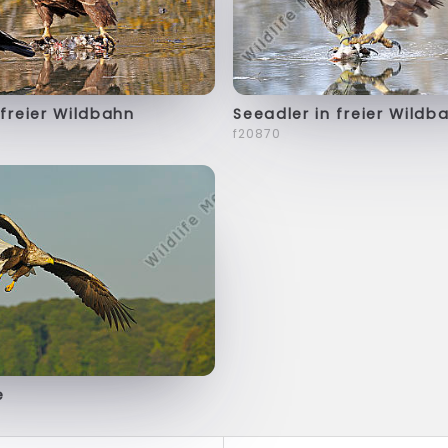
 freier Wildbahn
Seeadler in freier Wildb
f20870
e