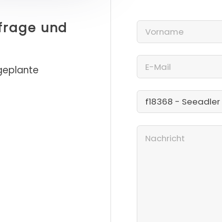
nfrage und
 geplante