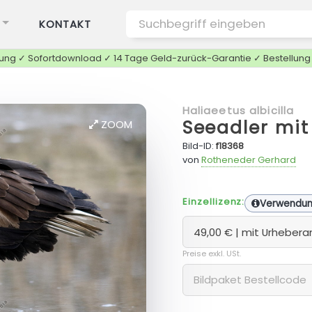
KONTAKT
tung ✓ Sofortdownload ✓ 14 Tage Geld-zurück-Garantie ✓ Bestellun
Haliaeetus albicilla
Seeadler mit
ZOOM
Bild-ID:
f18368
von
Rotheneder Gerhard
Einzellizenz:
Verwendu
Preise exkl. USt.