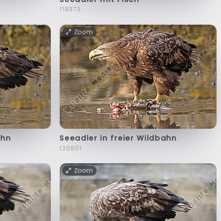
f18373
Zoom
ahn
Seeadler in freier Wildbahn
f20801
Zoom