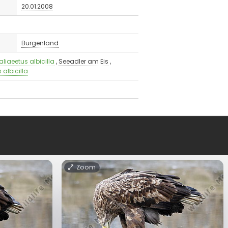
20.01.2008
Burgenland
aliaeetus albicilla
,
Seeadler am Eis
,
 albicilla
Zoom