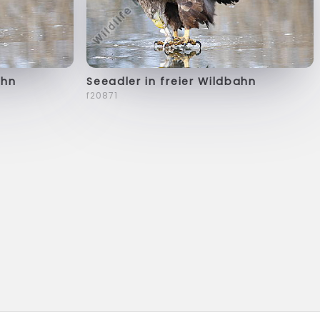
ahn
Seeadler in freier Wildbahn
f20871