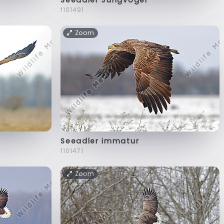
f101491
Zoom
Seeadler immatur
f101471
Zoom