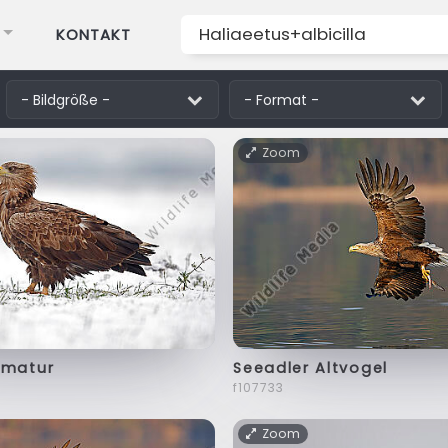
KONTAKT
Zoom
mmatur
Seeadler Altvogel
f107733
Zoom