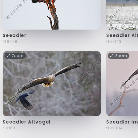
Seeadler
Seeadler Al
f36478
f101443
Zoom
Zoom
Seeadler Altvogel
Seeadler i
f101631
f102084