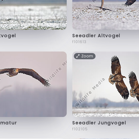
tvogel
Seeadler Altvogel
f101613
Zoom
mmatur
Seeadler Jungvogel
f102105