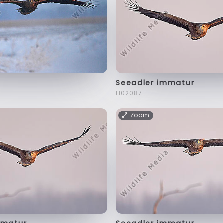
Seeadler immatur
f102087
Zoom
mmatur