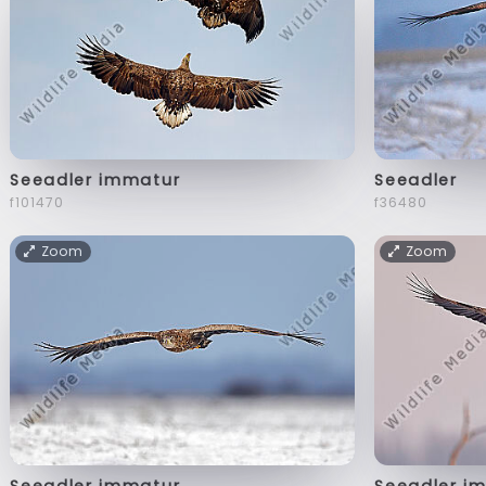
Seeadler immatur
Seeadler
f101470
f36480
Zoom
Zoom
Seeadler immatur
Seeadler i