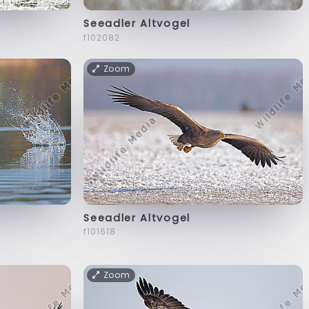
Seeadler Altvogel
f102082
Zoom
Seeadler Altvogel
f101618
Zoom