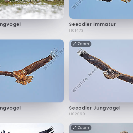
ungvogel
Seeadler immatur
f101473
Zoom
ungvogel
Seeadler Jungvogel
f102099
Zoom