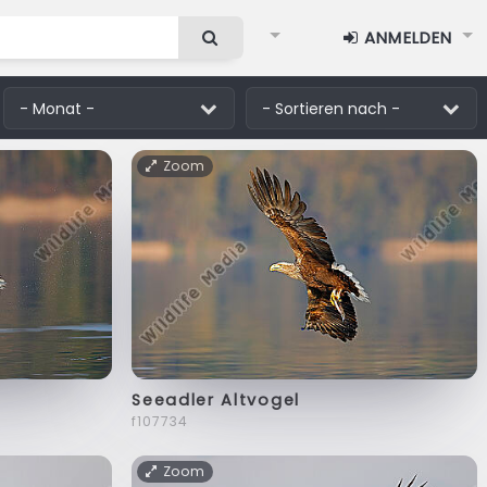
ANMELDEN
Zoom
Seeadler Altvogel
f107734
Zoom