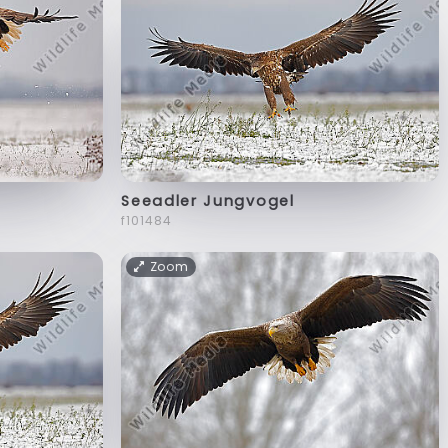
Seeadler Jungvogel
f101484
Zoom