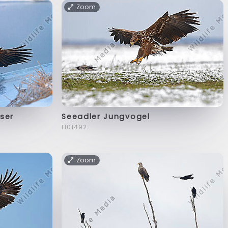
Zoom
ser
Seeadler Jungvogel
f101492
Zoom