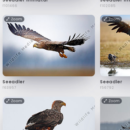
f101466
f102085
Zoom
Zoom
Seeadler
Seeadler
f63957
f56792
Zoom
Zoom