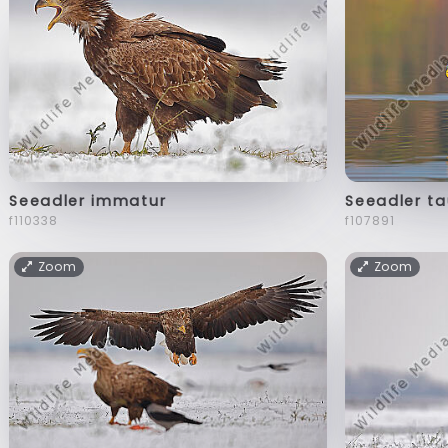
Seeadler immatur
Seeadler ta
f110338
f107891
Zoom
Zoom