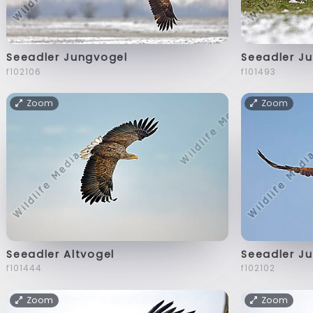
Seeadler Jungvogel
Seeadler J
f102106
f101493
Zoom
Zoom
Seeadler Altvogel
Seeadler J
f101444
f102102
Zoom
Zoom