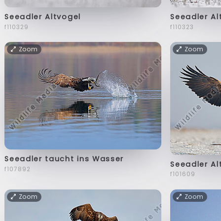
Seeadler Altvogel
Seeadler Al
f110329
f110323
Zoom
Zoom
Seeadler taucht ins Wasser
Seeadler Al
f107892
f101609
Zoom
Zoom