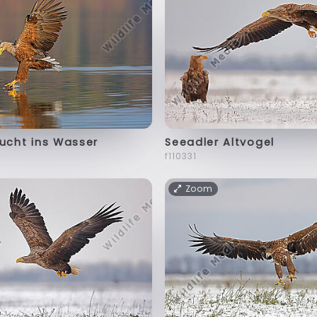
ucht ins Wasser
Seeadler Altvogel
f110331
Zoom