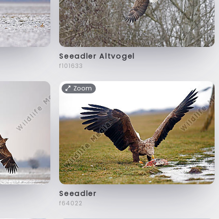
Seeadler Altvogel
f101633
Zoom
Seeadler
f64022