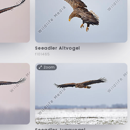
Seeadler Altvogel
f101465
Zoom
Seeadler Jungvogel