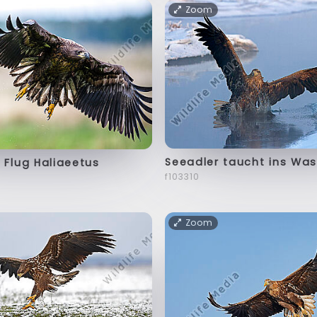
Zoom
Seeadler taucht ins Was
 Flug Haliaeetus
f103310
Zoom