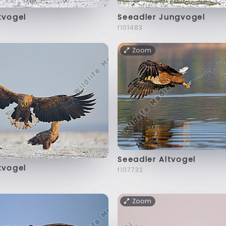
tvogel
Seeadler Jungvogel
f101483
Zoom
Seeadler Altvogel
tvogel
f107732
Zoom