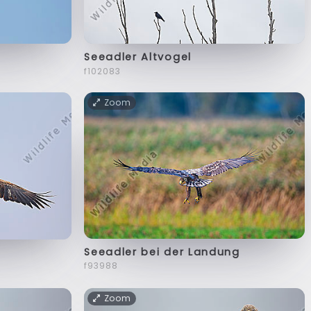
Seeadler Altvogel
f102083
Zoom
Seeadler bei der Landung
f93988
Zoom