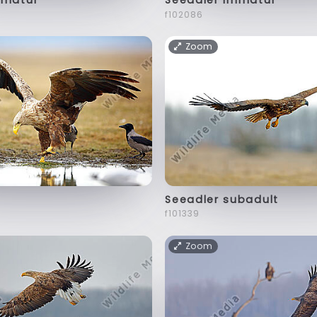
Seeadler immatur
f102086
Zoom
Seeadler subadult
f101339
Zoom