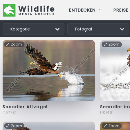
ENTDECKEN
PREISE
Zoom
Zoom
Seeadler Altvogel
Seeadler i
f107731
f101461
Zoom
Zoom