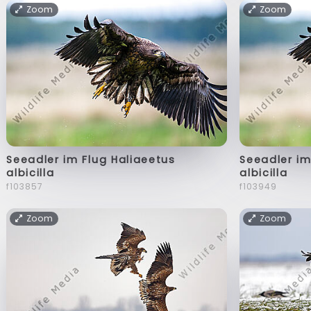
Zoom
Zoom
Seeadler im Flug Haliaeetus
Seeadler im
albicilla
albicilla
f103857
f103949
Zoom
Zoom