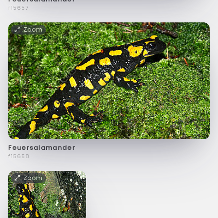
f15657
Zoom
Feuersalamander
f15658
Zoom