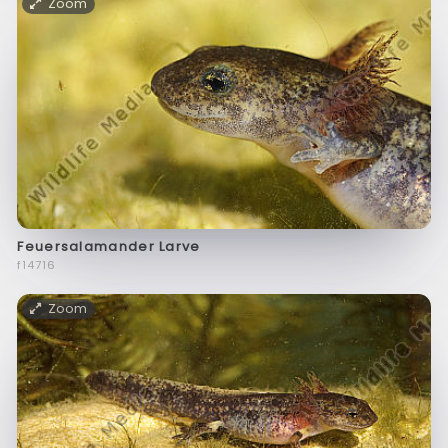
Zoom
Feuersalamander Larve
f14716
Zoom