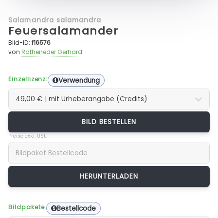
Salamandra salamandra
Feuersalamander
Bild-ID:
f16576
von
Rotheneder Gerhard
Einzellizenz:
Verwendung
BILD BESTELLEN
Preise exkl. USt.
Bildpakete:
Bestellcode