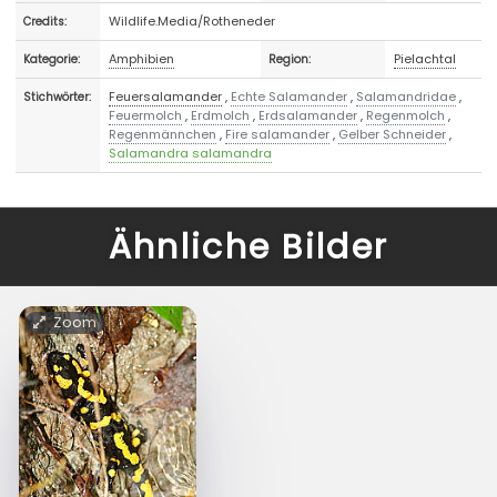
Wildlife.Media/Rotheneder
Credits:
Amphibien
Pielachtal
Kategorie:
Region:
Feuersalamander
,
Echte Salamander
,
Salamandridae
,
Stichwörter:
Feuermolch
,
Erdmolch
,
Erdsalamander
,
Regenmolch
,
Regenmännchen
,
Fire salamander
,
Gelber Schneider
,
Salamandra salamandra
Ähnliche Bilder
Zoom