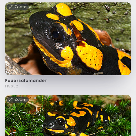
Zoom
Feuersalamander
f15652
Zoom