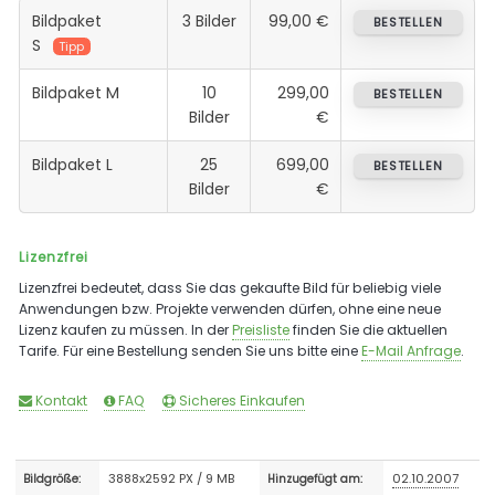
Bildpaket
3 Bilder
99,00 €
BESTELLEN
S
Tipp
Bildpaket M
10
299,00
BESTELLEN
Bilder
€
Bildpaket L
25
699,00
BESTELLEN
Bilder
€
Lizenzfrei
Lizenzfrei bedeutet, dass Sie das gekaufte Bild für beliebig viele
Anwendungen bzw. Projekte verwenden dürfen, ohne eine neue
Lizenz kaufen zu müssen. In der
Preisliste
finden Sie die aktuellen
Tarife. Für eine Bestellung senden Sie uns bitte eine
E-Mail Anfrage
.
Kontakt
FAQ
Sicheres Einkaufen
3888x2592 PX / 9 MB
02.10.2007
Bildgröße:
Hinzugefügt am: