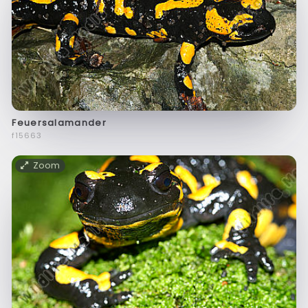
Feuersalamander
f15663
Zoom