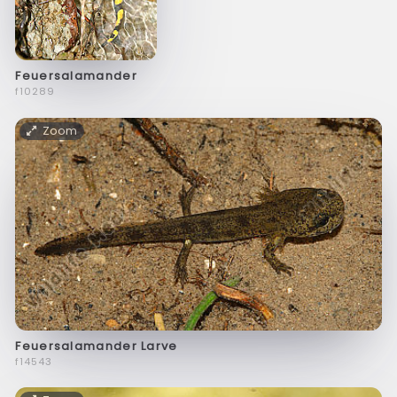
Feuersalamander
f10289
Zoom
Feuersalamander Larve
f14543