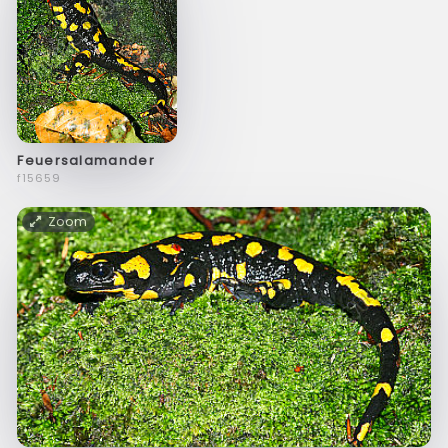
Feuersalamander
f15659
Zoom