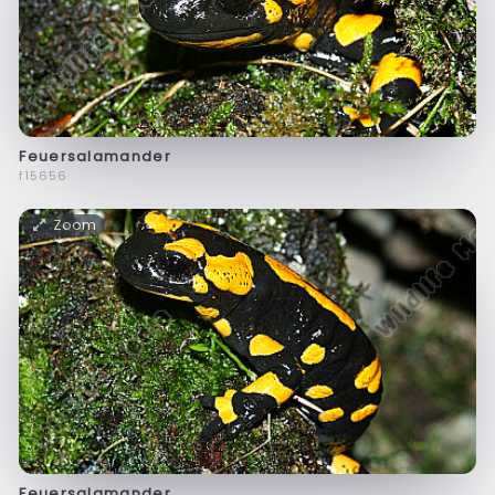
Feuersalamander
f15656
Zoom
Feuersalamander