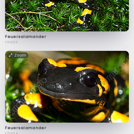
Feuersalamander
f15653
Zoom
Feuersalamander
f15654