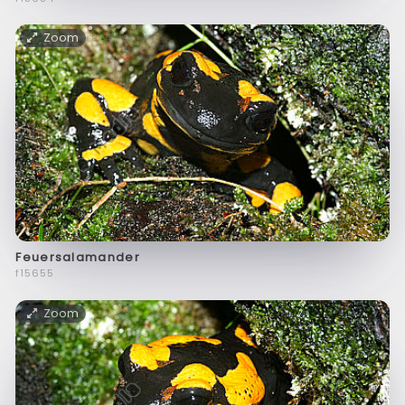
Zoom
Feuersalamander
f15655
Zoom