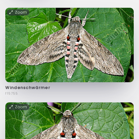
Zoom
Windenschwärmer
f15755
Zoom