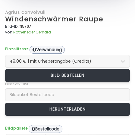
Agrius convolvuli
Windenschwärmer Raupe
Bild-ID:
f15767
von
Rotheneder Gerhard
Einzellizenz:
Verwendung
BILD BESTELLEN
Preise exkl. USt.
Bildpakete:
Bestellcode