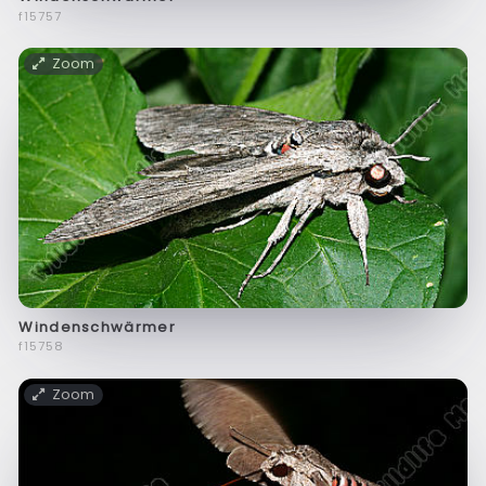
f15757
Zoom
Windenschwärmer
f15758
Zoom