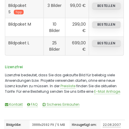
Bildpaket
3 Bilder
99,00 €
BESTELLEN
S
Tipp
Bildpaket M
10
299,00
BESTELLEN
Bilder
€
Bildpaket L
25
699,00
BESTELLEN
Bilder
€
Lizenzfrei
Lizenzfrei bedeutet, dass Sie das gekaufte Bild für beliebig viele
Anwendungen bzw. Projekte verwenden dürfen, ohne eine neue
Lizenz kaufen zu müssen. In der
Preisliste
finden Sie die aktuellen
Tarife. Für eine Bestellung senden Sie uns bitte eine
E-Mail Anfrage
.
Kontakt
FAQ
Sicheres Einkaufen
3888x2592 PX / 5 MB
22.08.2007
Bildgröße:
Hinzugefügt am: