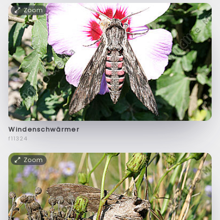
Zoom
Windenschwärmer
f11324
Zoom