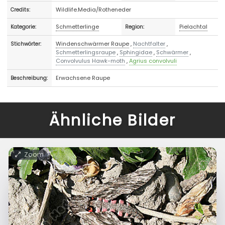
Wildlife.Media/Rotheneder
Credits:
Schmetterlinge
Pielachtal
Kategorie:
Region:
Windenschwärmer Raupe
,
Nachtfalter
,
Stichwörter:
Schmetterlingsraupe
,
Sphingidae
,
Schwärmer
,
Convolvulus Hawk-moth
,
Agrius convolvuli
Erwachsene Raupe
Beschreibung:
Ähnliche Bilder
Zoom