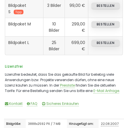
Bildpaket
3 Bilder
99,00 €
BESTELLEN
S
Tipp
Bildpaket M
10
299,00
BESTELLEN
Bilder
€
Bildpaket L
25
699,00
BESTELLEN
Bilder
€
Lizenzfrei
Lizenzfrei bedeutet, dass Sie das gekaufte Bild für beliebig viele
Anwendungen bzw. Projekte verwenden dürfen, ohne eine neue
Lizenz kaufen zu müssen. In der
Preisliste
finden Sie die aktuellen
Tarife. Für eine Bestellung senden Sie uns bitte eine
E-Mail Anfrage
.
Kontakt
FAQ
Sicheres Einkaufen
3888x2592 PX / 7 MB
22.08.2007
Bildgröße:
Hinzugefügt am: