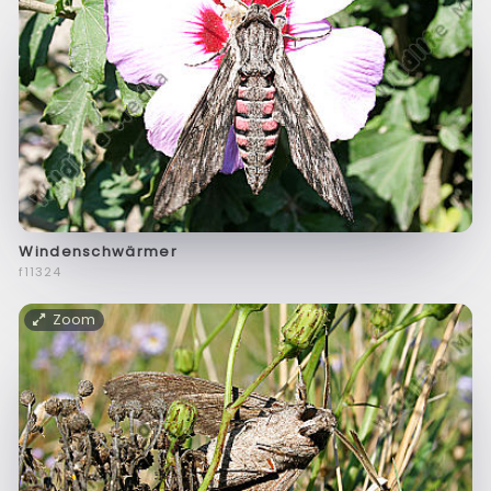
Windenschwärmer
f11324
Zoom