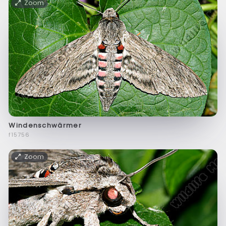
Zoom
Windenschwärmer
f15756
Zoom