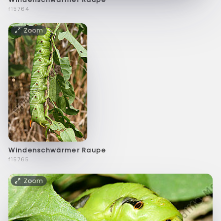
f15764
Zoom
Windenschwärmer Raupe
f15765
Zoom