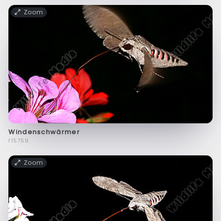
Zoom
Windenschwärmer
f15759
Zoom