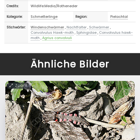
Wildlife.Media/Rotheneder
Credits:
Schmetterlinge
Pielachtal
Kategorie:
Region:
Windenschwärmer
,
Nachtfalter
,
Schwärmer
,
Stichwörter:
Convolvulus Hawk-moth
,
Sphingidae
,
Convolvulus hawk-
moth
,
Agrius convolvuli
Ähnliche Bilder
Zoom