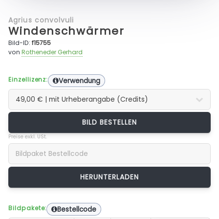
Agrius convolvuli
Windenschwärmer
Bild-ID:
f15755
von
Rotheneder Gerhard
Einzellizenz:
Verwendung
BILD BESTELLEN
Preise exkl. USt.
Bildpakete:
Bestellcode