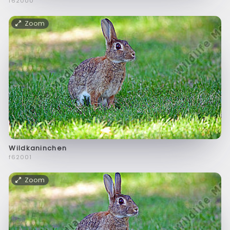
f62000
Zoom
Wildkaninchen
f62001
Zoom