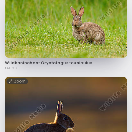
Wildkaninchen-Oryctolagus-cuniculus
f41180
Zoom