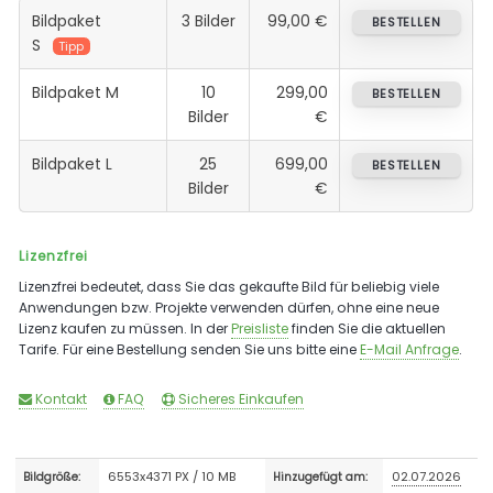
Bildpaket
3 Bilder
99,00 €
BESTELLEN
S
Tipp
Bildpaket M
10
299,00
BESTELLEN
Bilder
€
Bildpaket L
25
699,00
BESTELLEN
Bilder
€
Lizenzfrei
Lizenzfrei bedeutet, dass Sie das gekaufte Bild für beliebig viele
Anwendungen bzw. Projekte verwenden dürfen, ohne eine neue
Lizenz kaufen zu müssen. In der
Preisliste
finden Sie die aktuellen
Tarife. Für eine Bestellung senden Sie uns bitte eine
E-Mail Anfrage
.
Kontakt
FAQ
Sicheres Einkaufen
6553x4371 PX / 10 MB
02.07.2026
Bildgröße:
Hinzugefügt am: