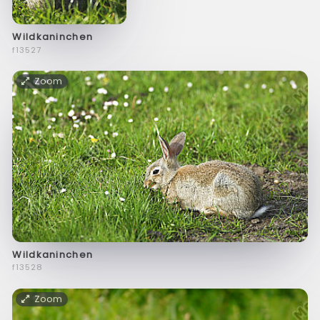
Wildkaninchen
f13527
Zoom
Wildkaninchen
f13528
Zoom