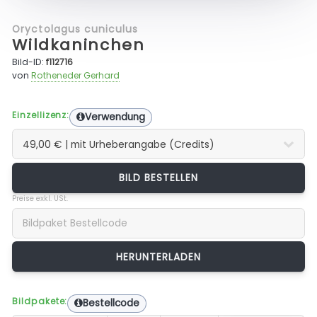
Oryctolagus cuniculus
Wildkaninchen
Bild-ID:
f112716
von
Rotheneder Gerhard
Einzellizenz:
Verwendung
BILD BESTELLEN
Preise exkl. USt.
Bildpakete:
Bestellcode