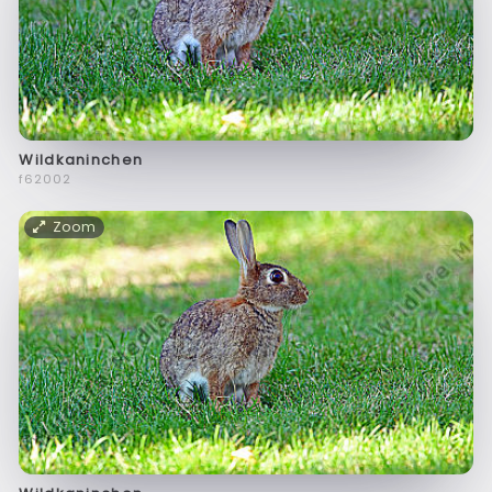
Wildkaninchen
f62002
Zoom