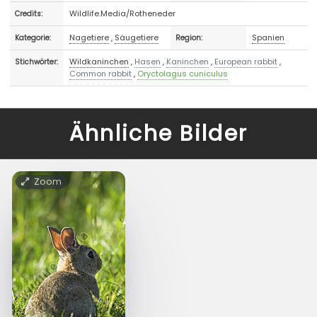
Wildlife.Media/Rotheneder
Credits:
Nagetiere
,
Säugetiere
Spanien
Kategorie:
Region:
Wildkaninchen
,
Hasen
,
Kaninchen
,
European rabbit
,
Stichwörter:
Common rabbit
,
Oryctolagus cuniculus
Ähnliche Bilder
Zoom