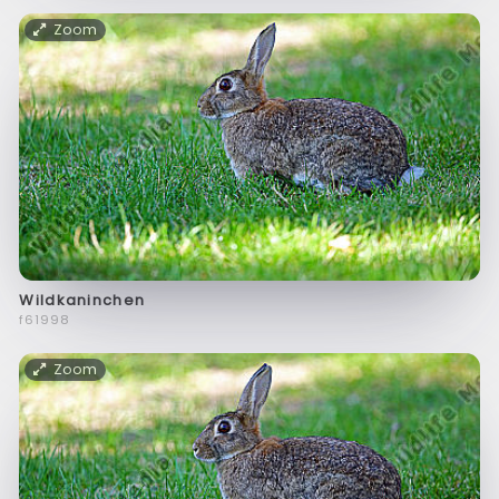
Zoom
Wildkaninchen
f61998
Zoom