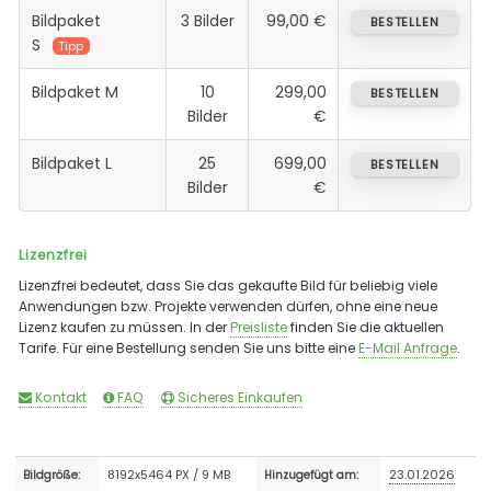
Bildpaket
3 Bilder
99,00 €
BESTELLEN
S
Tipp
Bildpaket M
10
299,00
BESTELLEN
Bilder
€
Bildpaket L
25
699,00
BESTELLEN
Bilder
€
Lizenzfrei
Lizenzfrei bedeutet, dass Sie das gekaufte Bild für beliebig viele
Anwendungen bzw. Projekte verwenden dürfen, ohne eine neue
Lizenz kaufen zu müssen. In der
Preisliste
finden Sie die aktuellen
Tarife. Für eine Bestellung senden Sie uns bitte eine
E-Mail Anfrage
.
Kontakt
FAQ
Sicheres Einkaufen
8192x5464 PX / 9 MB
23.01.2026
Bildgröße:
Hinzugefügt am: