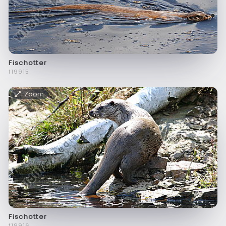
Fischotter
f19915
Zoom
Fischotter
f19916