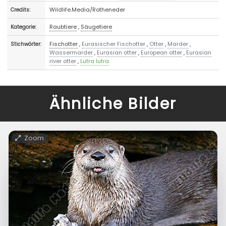
Wildlife.Media/Rotheneder
Credits:
Raubtiere
,
Säugetiere
Kategorie:
Fischotter
,
Eurasischer Fischotter
,
Otter
,
Marder
,
Stichwörter:
Wassermarder
,
Eurasian otter
,
European otter
,
Eurasian
river otter
,
Lutra lutra
Ähnliche Bilder
Zoom