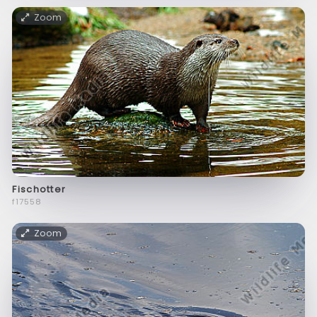
Zoom
Fischotter
f17558
Zoom