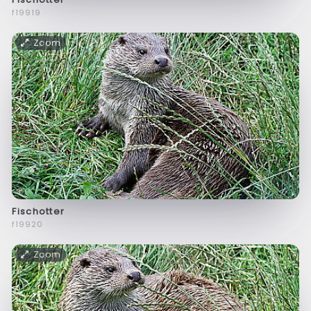
f19919
Zoom
Fischotter
f19920
Zoom