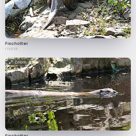
Fischotter
f19918
Zoom
Fischotter