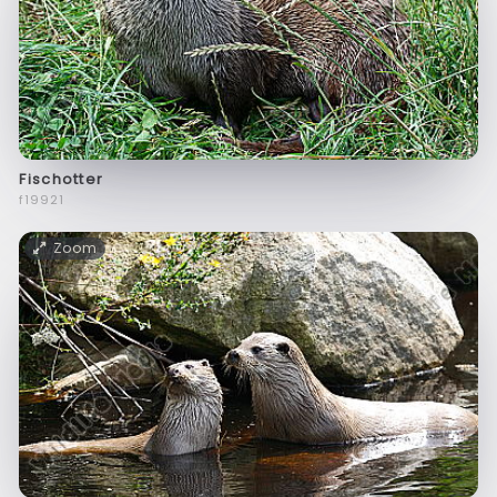
Fischotter
f19921
Zoom