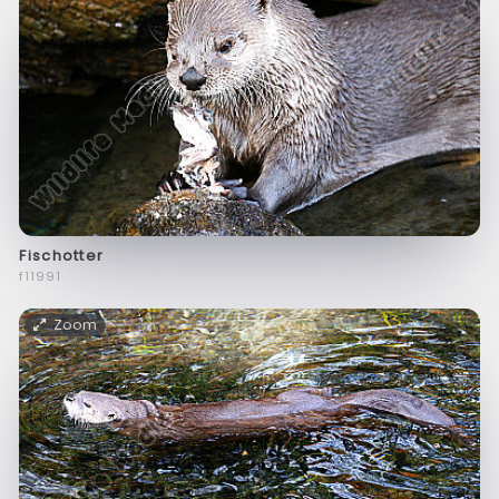
Fischotter
f11991
Zoom