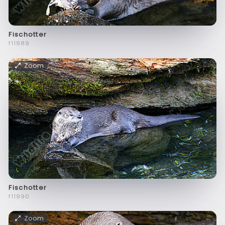
Fischotter
f11989
Zoom
Fischotter
f11990
Zoom