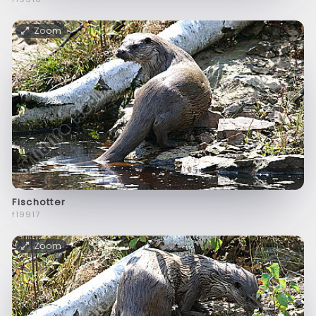
Zoom
Fischotter
f19917
Zoom