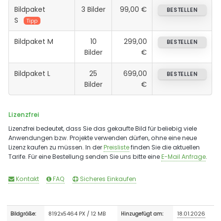
Bildpaket
3 Bilder
99,00 €
BESTELLEN
S
Tipp
Bildpaket M
10
299,00
BESTELLEN
Bilder
€
Bildpaket L
25
699,00
BESTELLEN
Bilder
€
Lizenzfrei
Lizenzfrei bedeutet, dass Sie das gekaufte Bild für beliebig viele
Anwendungen bzw. Projekte verwenden dürfen, ohne eine neue
Lizenz kaufen zu müssen. In der
Preisliste
finden Sie die aktuellen
Tarife. Für eine Bestellung senden Sie uns bitte eine
E-Mail Anfrage
.
Kontakt
FAQ
Sicheres Einkaufen
8192x5464 PX / 12 MB
18.01.2026
Bildgröße:
Hinzugefügt am: