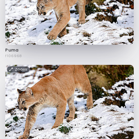
Puma
f106968
Zoom