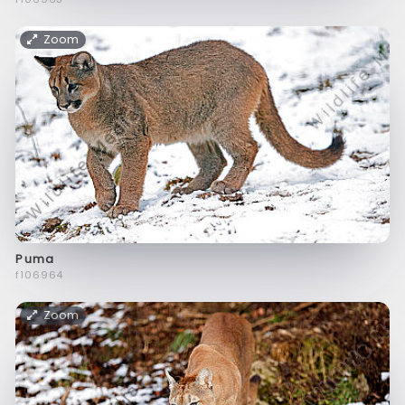
Zoom
Puma
f106964
Zoom