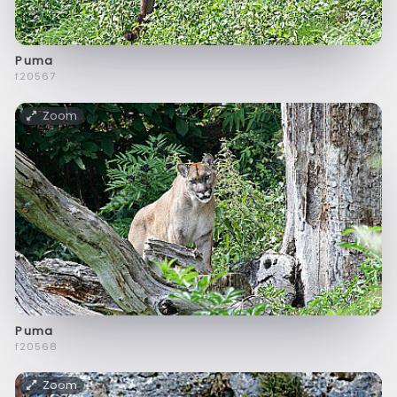
Puma
f20567
Zoom
Puma
f20568
Zoom