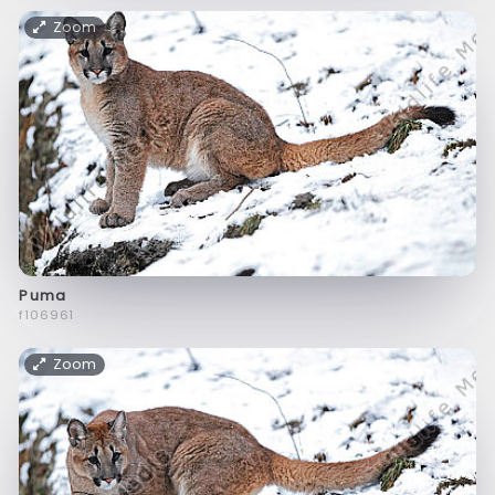
Zoom
Puma
f106961
Zoom