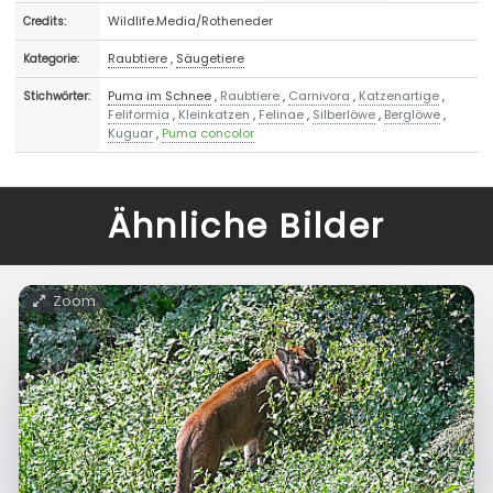
Wildlife.Media/Rotheneder
Credits:
Raubtiere
,
Säugetiere
Kategorie:
Puma im Schnee
,
Raubtiere
,
Carnivora
,
Katzenartige
,
Stichwörter:
Feliformia
,
Kleinkatzen
,
Felinae
,
Silberlöwe
,
Berglöwe
,
Kuguar
,
Puma concolor
Ähnliche Bilder
Zoom