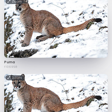
Zoom
Puma
f106958
Zoom