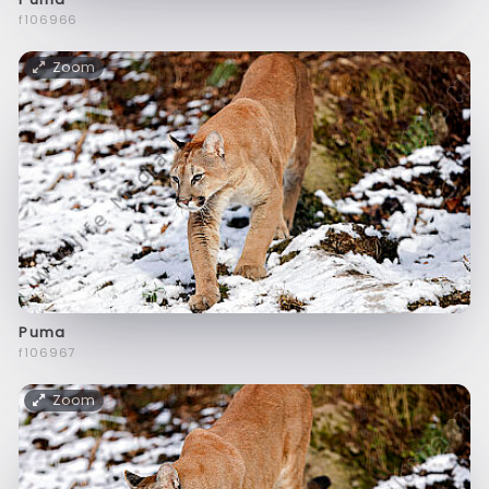
f106966
Zoom
Puma
f106967
Zoom