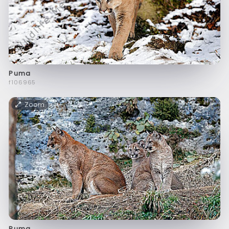
Puma
f106965
Zoom
Puma