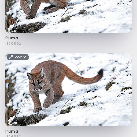
Puma
f106962
Zoom
Puma
f106963