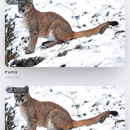
Zoom
Puma
f106958
Zoom