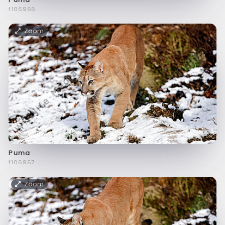
f106966
Zoom
Puma
f106967
Zoom