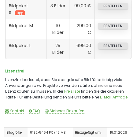
Bildpaket
3 Bilder
99,00 €
BESTELLEN
S
Tipp
Bildpaket M
10
299,00
BESTELLEN
Bilder
€
Bildpaket L
25
699,00
BESTELLEN
Bilder
€
Lizenzfrei
Lizenzfrei bedeutet, dass Sie das gekaufte Bild für beliebig viele
Anwendungen bzw. Projekte verwenden dürfen, ohne eine neue
Lizenz kaufen zu müssen. In der
Preisliste
finden Sie die aktuellen
Tarife. Für eine Bestellung senden Sie uns bitte eine
E-Mail Anfrage
.
Kontakt
FAQ
Sicheres Einkaufen
8192x5464 PX / 13 MB
18.01.2026
Bildgröße:
Hinzugefügt am: