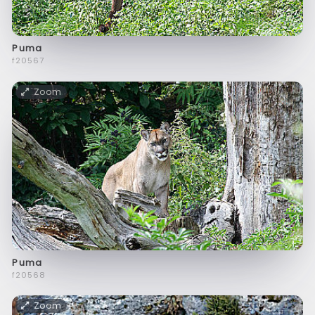
Puma
f20567
Zoom
Puma
f20568
Zoom