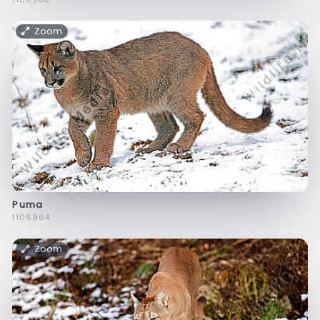
Zoom
Puma
f106964
Zoom