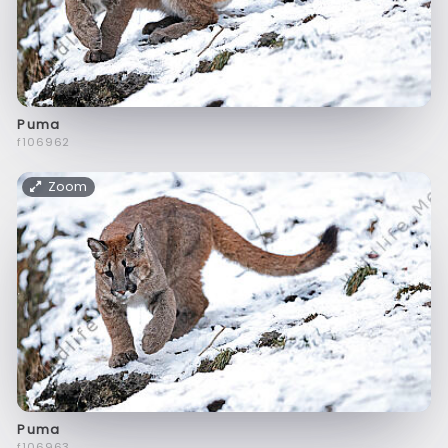
Puma
f106962
Zoom
Puma
f106963