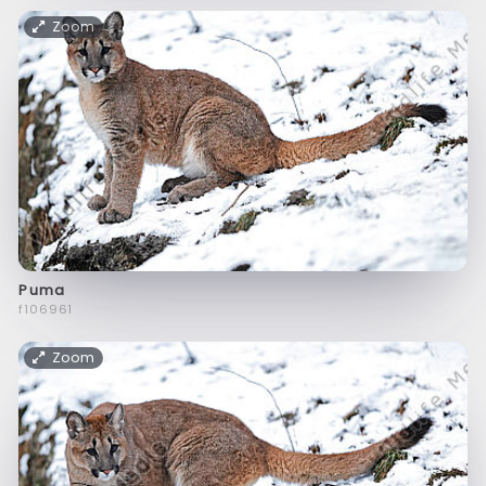
Zoom
Puma
f106961
Zoom