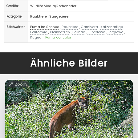
Wildlife.Media/Rotheneder
Credits:
Raubtiere
,
Säugetiere
Kategorie:
Puma im Schnee
,
Raubtiere
,
Carnivora
,
Katzenartige
,
Stichwörter:
Feliformia
,
Kleinkatzen
,
Felinae
,
Silberlöwe
,
Berglöwe
,
Kuguar
,
Puma concolor
Ähnliche Bilder
Zoom