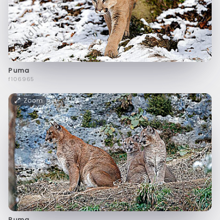
Puma
f106965
Zoom
Puma