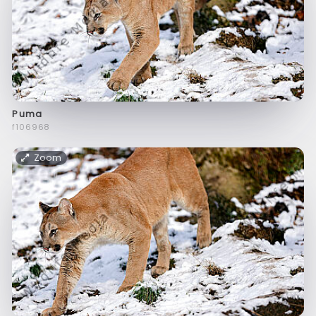
Puma
f106968
Zoom