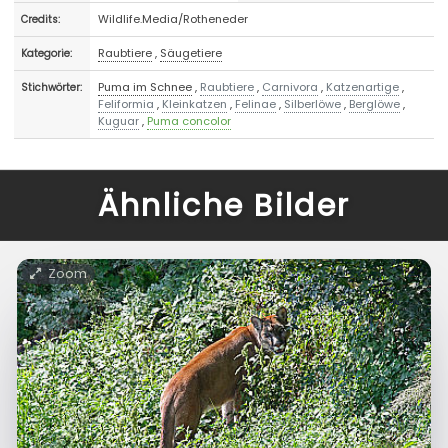
Wildlife.Media/Rotheneder
Credits:
Raubtiere
,
Säugetiere
Kategorie:
Puma im Schnee
,
Raubtiere
,
Carnivora
,
Katzenartige
,
Stichwörter:
Feliformia
,
Kleinkatzen
,
Felinae
,
Silberlöwe
,
Berglöwe
,
Kuguar
,
Puma concolor
Ähnliche Bilder
Zoom