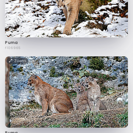
Puma
f106965
Zoom
Puma