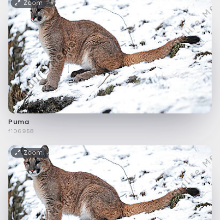
Zoom
Puma
f106958
Zoom