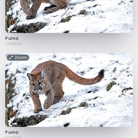
Puma
f106962
Zoom
Puma
f106963