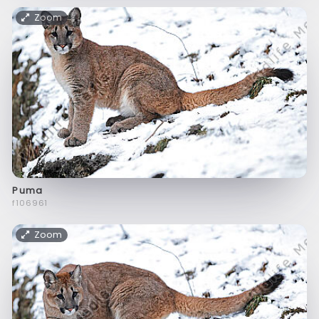
Zoom
Puma
f106961
Zoom