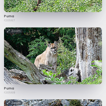
Puma
f20567
Zoom
Puma
f20568
Zoom