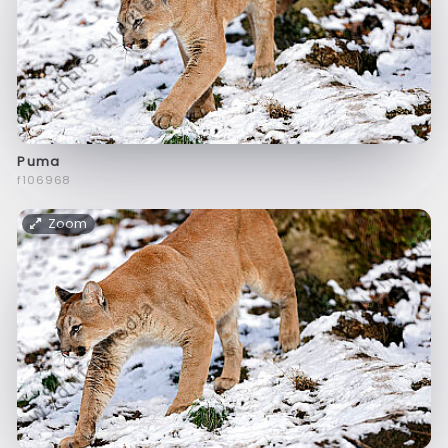
Puma
f106968
Zoom