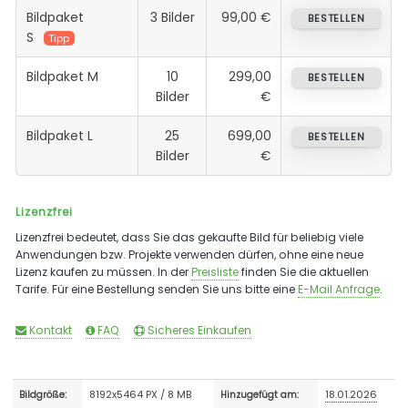
Bildpaket
3 Bilder
99,00 €
BESTELLEN
S
Tipp
Bildpaket M
10
299,00
BESTELLEN
Bilder
€
Bildpaket L
25
699,00
BESTELLEN
Bilder
€
Lizenzfrei
Lizenzfrei bedeutet, dass Sie das gekaufte Bild für beliebig viele
Anwendungen bzw. Projekte verwenden dürfen, ohne eine neue
Lizenz kaufen zu müssen. In der
Preisliste
finden Sie die aktuellen
Tarife. Für eine Bestellung senden Sie uns bitte eine
E-Mail Anfrage
.
Kontakt
FAQ
Sicheres Einkaufen
8192x5464 PX / 8 MB
18.01.2026
Bildgröße:
Hinzugefügt am: