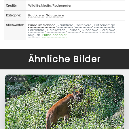
Wildlife.Media/Rotheneder
Credits:
Raubtiere
,
Säugetiere
Kategorie:
Puma im Schnee
,
Raubtiere
,
Carnivora
,
Katzenartige
,
Stichwörter:
Feliformia
,
Kleinkatzen
,
Felinae
,
Silberlöwe
,
Berglöwe
,
Kuguar
,
Puma concolor
Ähnliche Bilder
Zoom