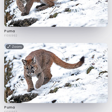
Puma
f106962
Zoom
Puma
f106963