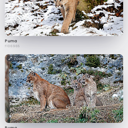
Puma
f106965
Zoom
Puma