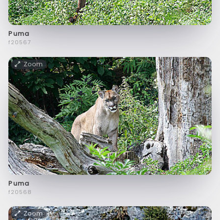
Puma
f20567
Zoom
Puma
f20568
Zoom