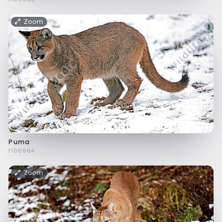
Zoom
Puma
f106964
Zoom