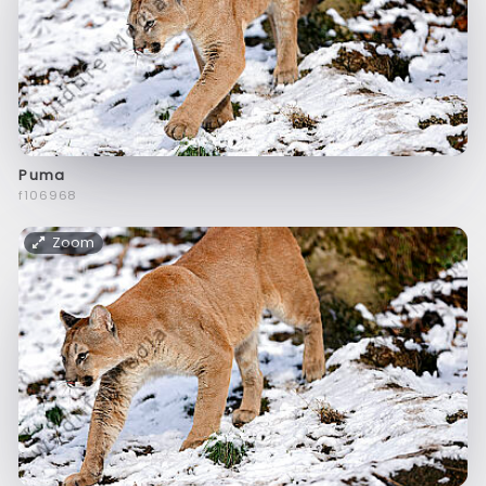
Puma
f106968
Zoom