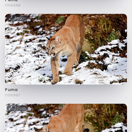
f106966
Zoom
Puma
f106967
Zoom