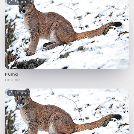
Zoom
Puma
f106958
Zoom