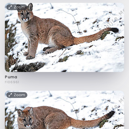
Zoom
Puma
f106961
Zoom