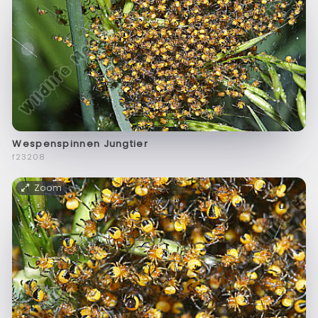
Wespenspinnen Jungtier
f23208
Zoom