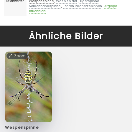
Wespenspinne
,
Wasp spider
,
Tigerspinne
,
Stichwörter:
Seidenbandspinne
,
Echten Radnetzspinnen
,
Argiope
bruennichi
Ähnliche Bilder
Zoom
Wespenspinne