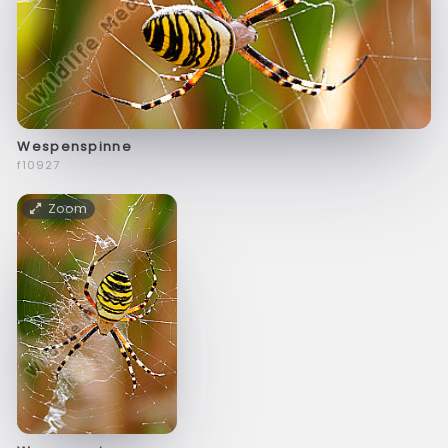
Wespenspinne
f10927
Zoom