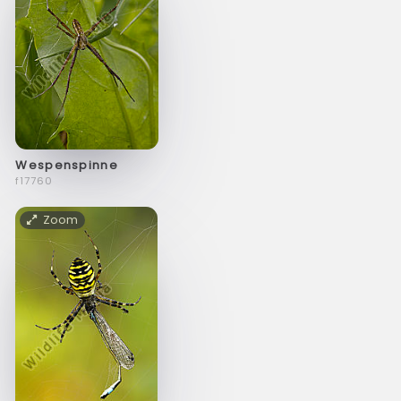
Wespenspinne
f17760
Zoom