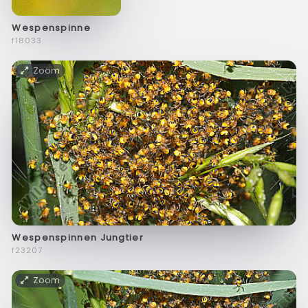
Wespenspinne
f18033
Zoom
Wespenspinnen Jungtier
f23207
Zoom