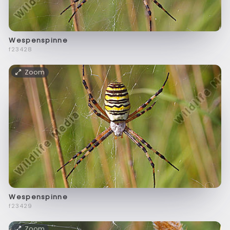
Wespenspinne
f23428
Zoom
Wespenspinne
f23429
Zoom