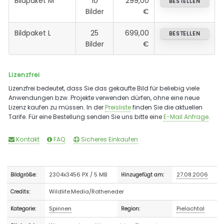
Bildpaket M
10
299,00
BESTELLEN
Bilder
€
Bildpaket L
25
699,00
BESTELLEN
Bilder
€
Lizenzfrei
Lizenzfrei bedeutet, dass Sie das gekaufte Bild für beliebig viele
Anwendungen bzw. Projekte verwenden dürfen, ohne eine neue
Lizenz kaufen zu müssen. In der
Preisliste
finden Sie die aktuellen
Tarife. Für eine Bestellung senden Sie uns bitte eine
E-Mail Anfrage
.
Kontakt
FAQ
Sicheres Einkaufen
2304x3456 PX / 5 MB
27.08.2006
Bildgröße:
Hinzugefügt am:
Wildlife.Media/Rotheneder
Credits:
Spinnen
Pielachtal
Kategorie:
Region: