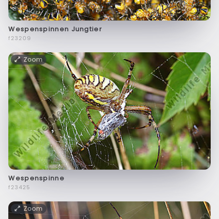
Wespenspinnen Jungtier
f23209
Zoom
Wespenspinne
f23425
Zoom