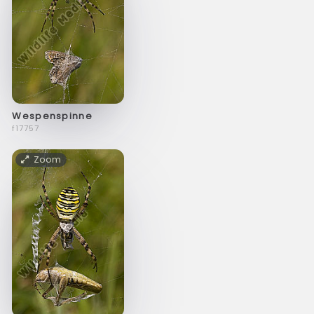
Wespenspinne
f17757
Zoom