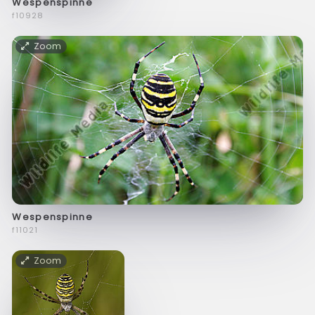
Wespenspinne
f10928
Zoom
Wespenspinne
f11021
Zoom