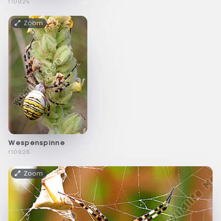
f10925
Zoom
Wespenspinne
f10926
Zoom