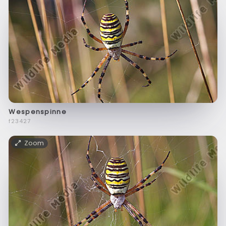
Wespenspinne
f23427
Zoom