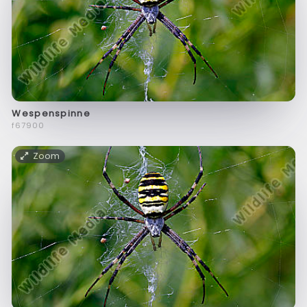
Wespenspinne
f67900
Zoom