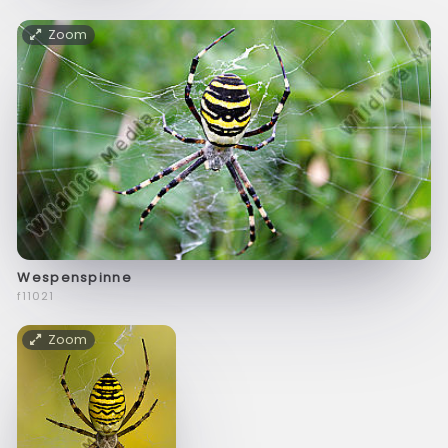
Zoom
Wespenspinne
f11021
Zoom