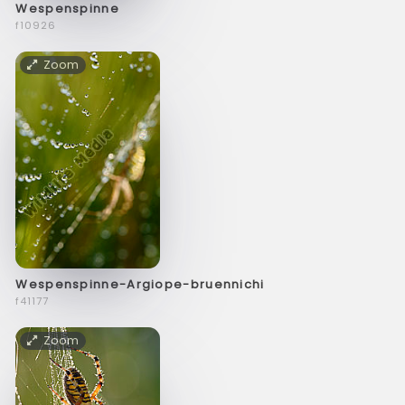
Wespenspinne
f10926
Zoom
Wespenspinne-Argiope-bruennichi
f41177
Zoom