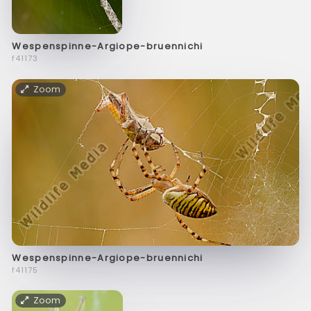
Wespenspinne-Argiope-bruennichi
f41173
Zoom
Wespenspinne-Argiope-bruennichi
f41175
Zoom