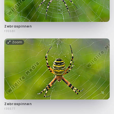
Zebraspinnen
f35581
Zoom
Zebraspinnen
f35577