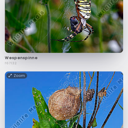
Wespenspinne
f67132
Zoom