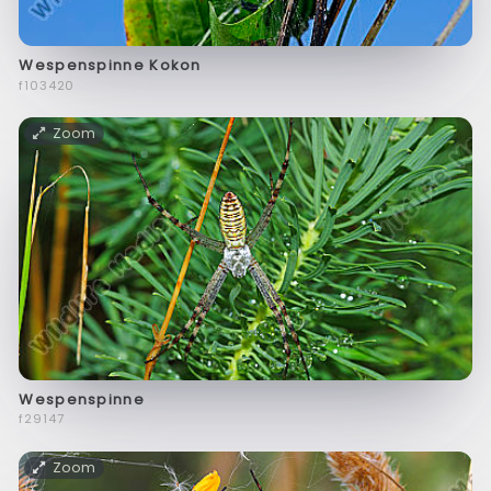
Wespenspinne Kokon
f103420
Zoom
Wespenspinne
f29147
Zoom