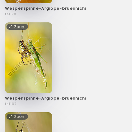
Wespenspinne-Argiope-bruennichi
f41178
Zoom
Wespenspinne-Argiope-bruennichi
f41167
Zoom