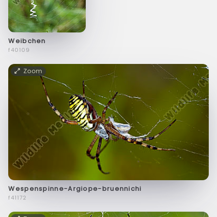
Weibchen
f40109
Zoom
Wespenspinne-Argiope-bruennichi
f41172