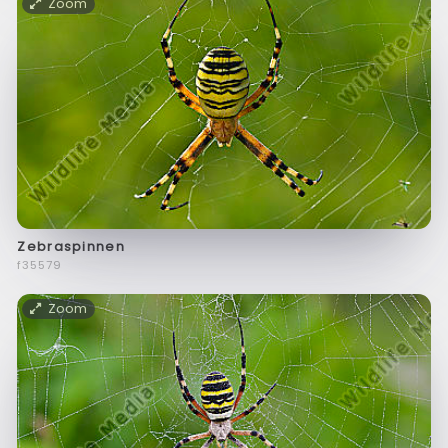
Zoom
Zebraspinnen
f35579
Zoom