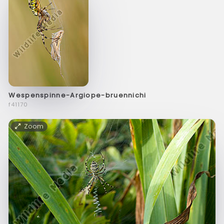
Wespenspinne-Argiope-bruennichi
f41170
Zoom