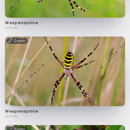
Wespenspinne
f29146
Zoom
Wespenspinne
f29145
Zoom