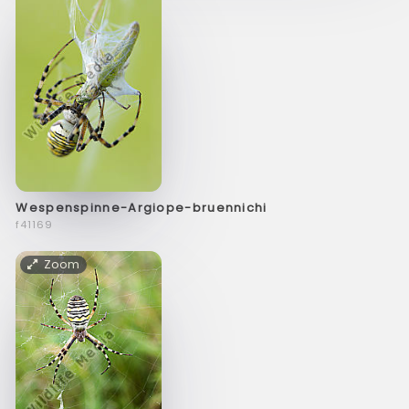
Wespenspinne-Argiope-bruennichi
f41169
Zoom