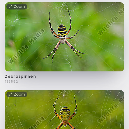
Zoom
Zebraspinnen
f35582
Zoom