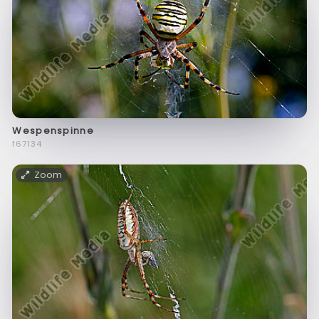
Wespenspinne
f67134
Zoom