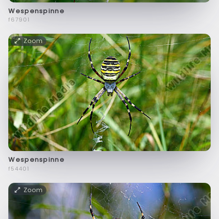
Wespenspinne
f67901
Zoom
Wespenspinne
f54401
Zoom