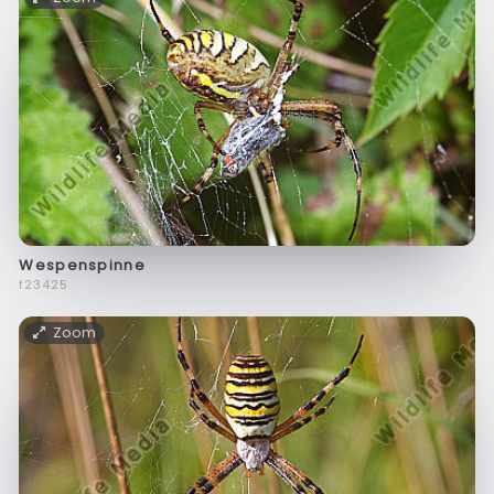
Wespenspinne
f23425
Zoom