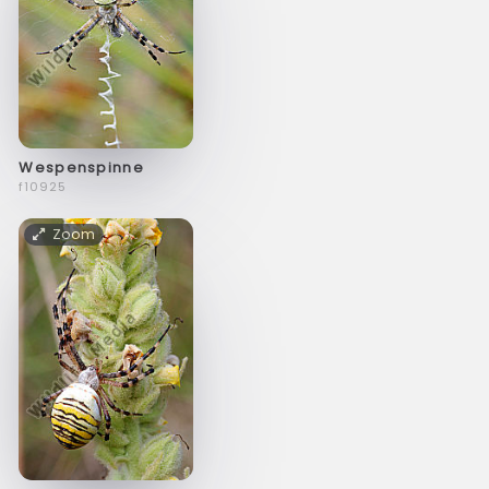
Wespenspinne
f10925
Zoom