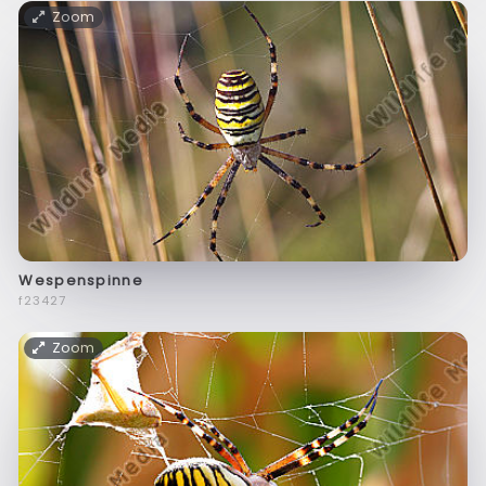
Zoom
Wespenspinne
f23427
Zoom