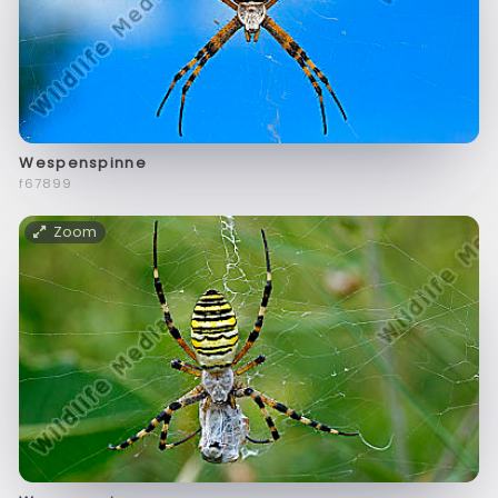
Wespenspinne
f67899
Zoom