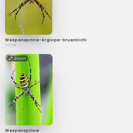
Wespenspinne-Argiope-bruennichi
f41174
Zoom
Wespenspinne