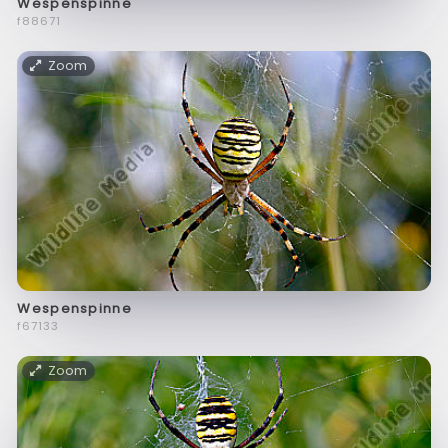
Wespenspinne
f88671
Zoom
Wespenspinne
f67133
Zoom