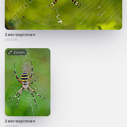
Zebraspinnen
f35578
Zoom
Zebraspinnen
f35580