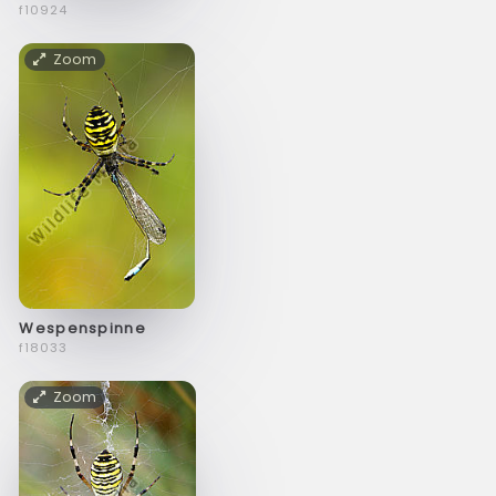
f10924
Zoom
Wespenspinne
f18033
Zoom