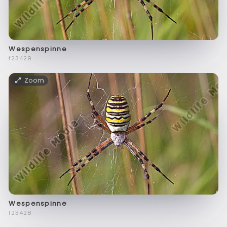
Wespenspinne
f23429
Zoom
Wespenspinne
f23428