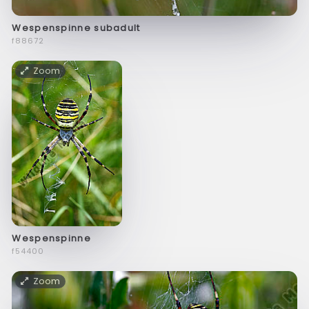
Wespenspinne subadult
f88672
Zoom
Wespenspinne
f54400
Zoom