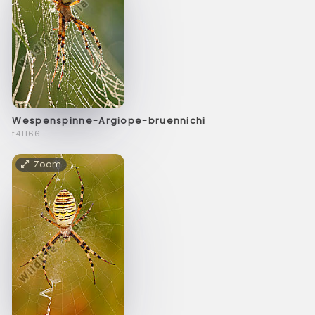
Wespenspinne-Argiope-bruennichi
f41166
Zoom