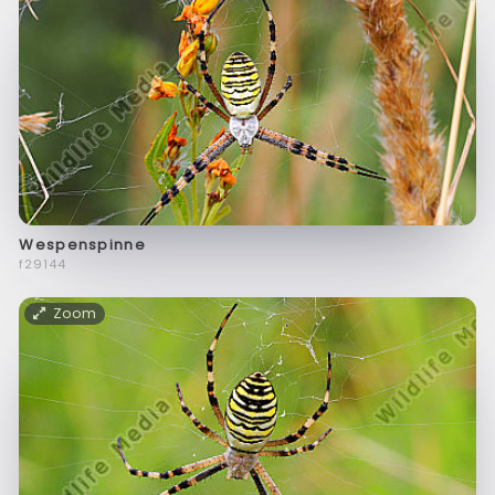
Wespenspinne
f29144
Zoom