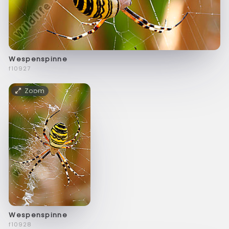
Wespenspinne
f10927
Zoom
Wespenspinne
f10928