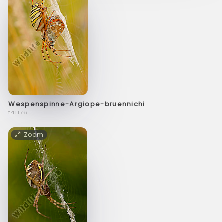
Wespenspinne-Argiope-bruennichi
f41176
Zoom