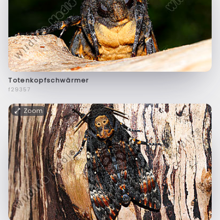
Totenkopfschwärmer
f29357
Zoom