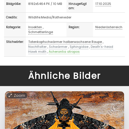
8192x5464 PX / 10 MB
17.10.2025
Bildgröße:
Hinzugefügt
am:
Wildlife.Media/Rotheneder
Credits:
Insekten
,
Niederösterreich
Kategorie:
Region:
Schmetterlinge
Totenkopfschwärmer halberwachsene Raupe
,
Stichwörter:
Nachtfalter
,
Schwärmer
,
Sphingidae
,
Death's-head
Hawk moth
,
Acherontia atropos
Ähnliche Bilder
Zoom