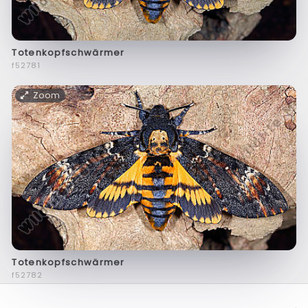
Totenkopfschwärmer
f52781
Zoom
Totenkopfschwärmer
f52782