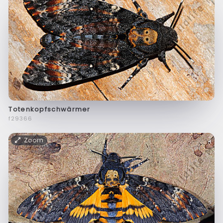
Totenkopfschwärmer
f29366
Zoom