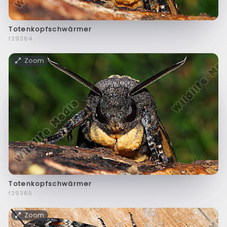
Totenkopfschwärmer
f29364
Zoom
Totenkopfschwärmer
f29365
Zoom