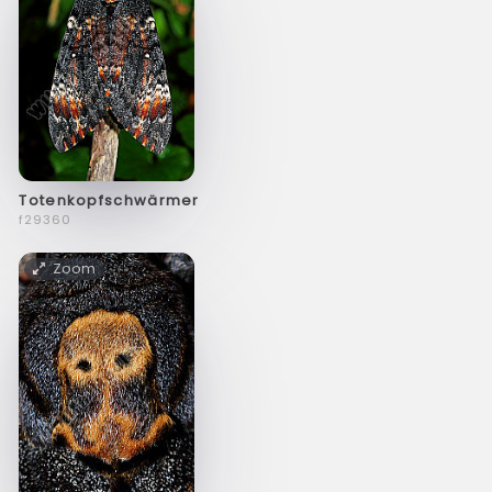
Totenkopfschwärmer
f29360
Zoom