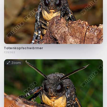
Totenkopfschwärmer
f29363
Zoom