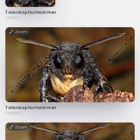
Totenkopfschwärmer
f29361
Zoom
Totenkopfschwärmer
f29362
Zoom