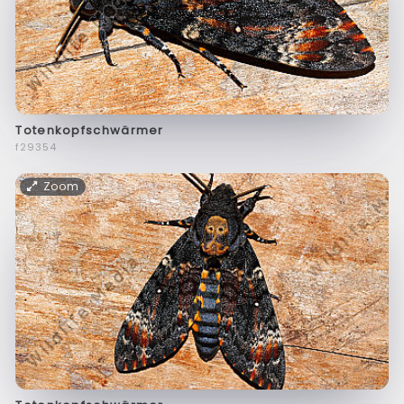
Totenkopfschwärmer
f29354
Zoom