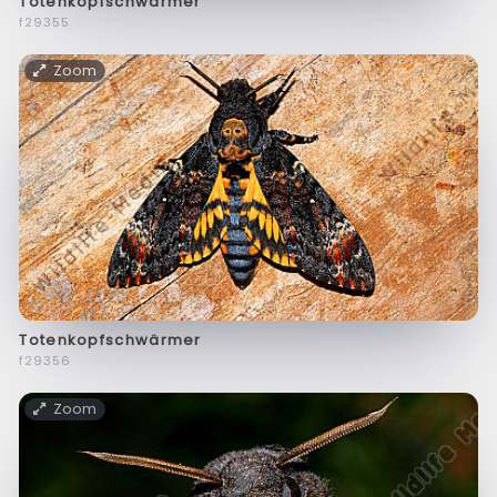
Totenkopfschwärmer
f29355
Zoom
Totenkopfschwärmer
f29356
Zoom