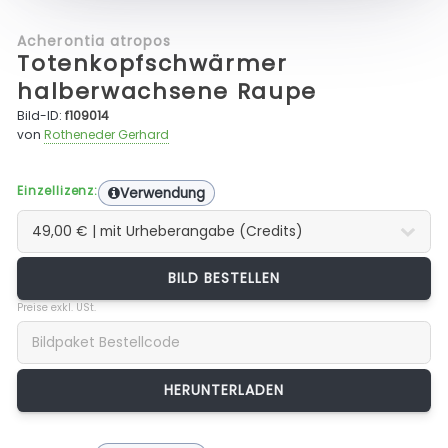
Acherontia atropos
Totenkopfschwärmer
halberwachsene Raupe
Bild-ID:
f109014
von
Rotheneder Gerhard
Einzellizenz:
Verwendung
BILD BESTELLEN
Preise exkl. USt.