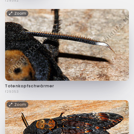
f29352
Zoom
Totenkopfschwärmer
f29353
Zoom