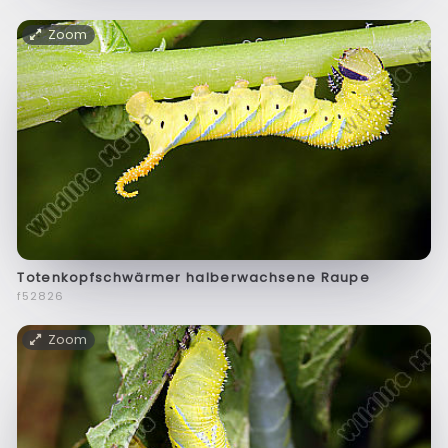
Zoom
Totenkopfschwärmer halberwachsene Raupe
f52826
Zoom