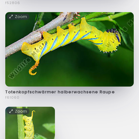
f52806
Zoom
Totenkopfschwärmer halberwachsene Raupe
f61060
Zoom