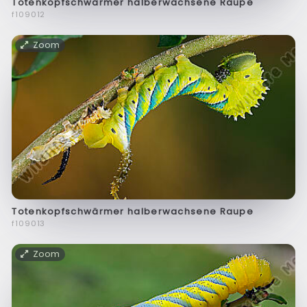
Totenkopfschwärmer halberwachsene Raupe
f109012
Zoom
Totenkopfschwärmer halberwachsene Raupe
f109013
Zoom