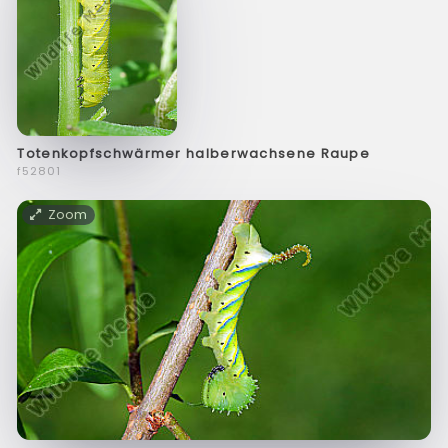
Totenkopfschwärmer halberwachsene Raupe
f52801
Zoom