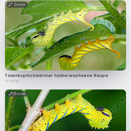
Zoom
Totenkopfschwärmer halberwachsene Raupe
f52808
Zoom