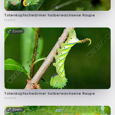
Totenkopfschwärmer halberwachsene Raupe
f52810
Zoom
Totenkopfschwärmer halberwachsene Raupe
f61064
Zoom