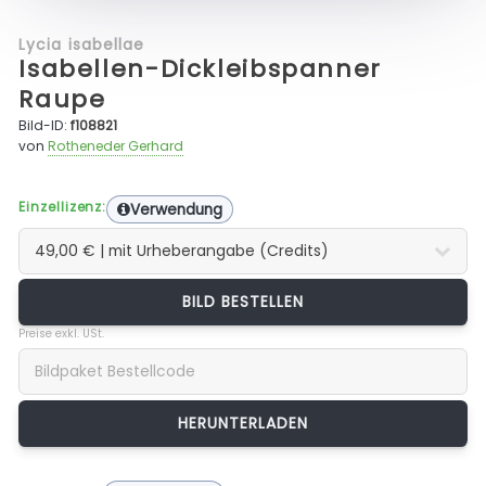
Lycia isabellae
Isabellen-Dickleibspanner
Raupe
Bild-ID:
f108821
von
Rotheneder Gerhard
Einzellizenz:
Verwendung
BILD BESTELLEN
Preise exkl. USt.