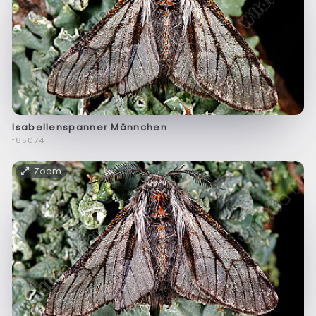
Isabellenspanner Männchen
f85074
Zoom