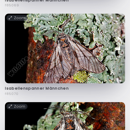
Isabellenspanner Männchen
f85069
Zoom
Isabellenspanner Männchen
f85070
Zoom