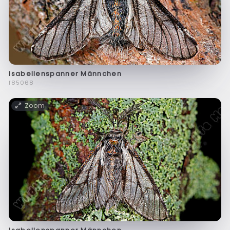
Isabellenspanner Männchen
f85068
Zoom