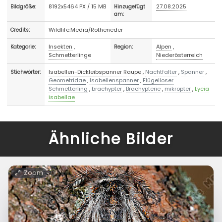
8192x5464 PX / 15 MB
27.08.2025
Bildgröße:
Hinzugefügt
am:
Wildlife.Media/Rotheneder
Credits:
Insekten
,
Alpen
,
Kategorie:
Region:
Schmetterlinge
Niederösterreich
Isabellen-Dickleibspanner Raupe
,
Nachtfalter
,
Spanner
,
Stichwörter:
Geometridae
,
Isabellenspanner
,
Flügelloser
Schmetterling
,
brachypter
,
Brachypterie
,
mikropter
,
Lycia
isabellae
Ähnliche Bilder
Zoom