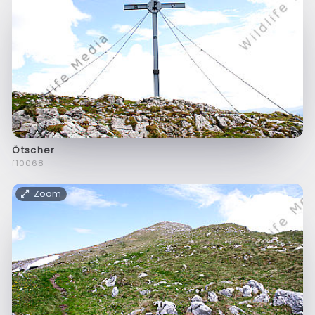
Ötscher
f10068
Zoom