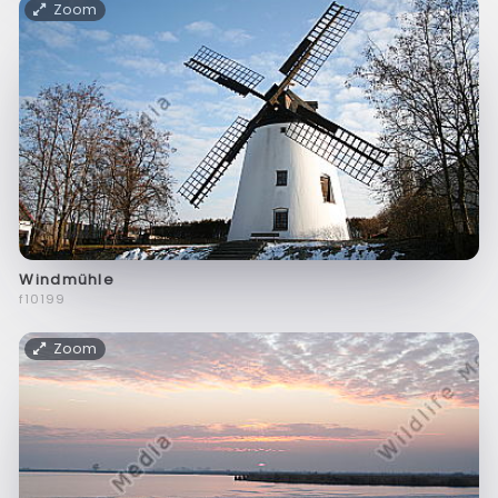
Zoom
Windmühle
f10199
Zoom