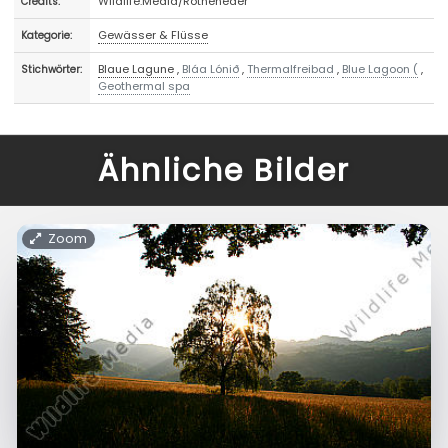
Wildlife.Media/Rotheneder
Credits:
Gewässer & Flüsse
Kategorie:
Blaue Lagune
,
Bláa Lónið
,
Thermalfreibad
,
Blue Lagoon (
,
Stichwörter:
Geothermal spa
Ähnliche Bilder
Zoom