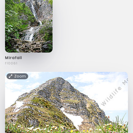
Mirafall
f10061
Zoom