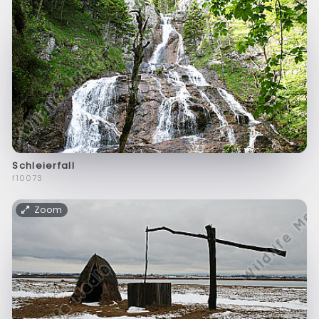
Schleierfall
f10073
Zoom