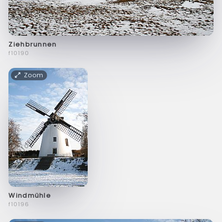
Ziehbrunnen
f10190
Zoom
Windmühle
f10196