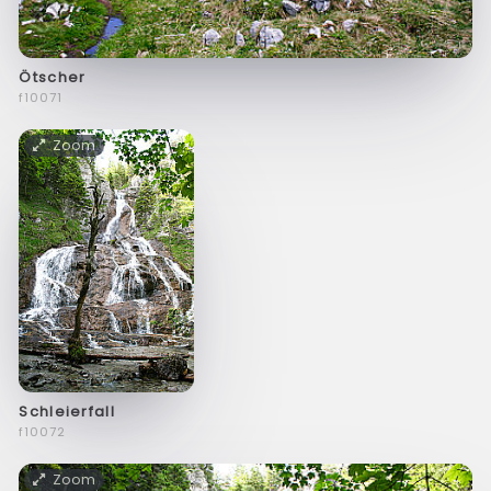
Ötscher
f10071
Zoom
Schleierfall
f10072
Zoom