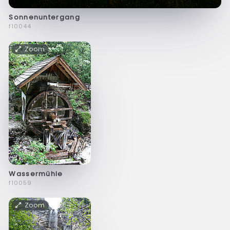
Sonnenuntergang
f10044
Zoom
Wassermühle
f10059
Zoom