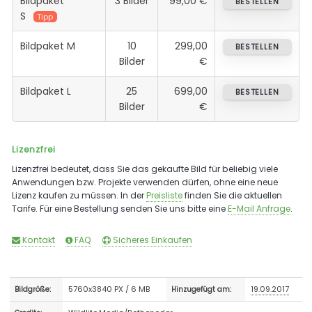
Bildpaket
3 Bilder
99,00 €
BESTELLEN
S
Tipp
Bildpaket M
10
299,00
BESTELLEN
Bilder
€
Bildpaket L
25
699,00
BESTELLEN
Bilder
€
Lizenzfrei
Lizenzfrei bedeutet, dass Sie das gekaufte Bild für beliebig viele
Anwendungen bzw. Projekte verwenden dürfen, ohne eine neue
Lizenz kaufen zu müssen. In der
Preisliste
finden Sie die aktuellen
Tarife. Für eine Bestellung senden Sie uns bitte eine
E-Mail Anfrage
.
Kontakt
FAQ
Sicheres Einkaufen
5760x3840 PX / 6 MB
19.09.2017
Bildgröße:
Hinzugefügt am: