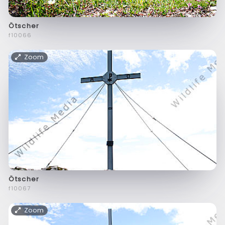
Ötscher
f10066
Zoom
Ötscher
f10067
Zoom