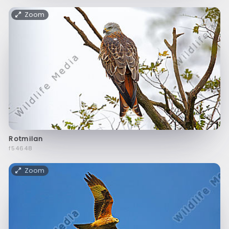
Zoom
Rotmilan
f54648
Zoom