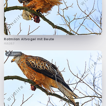
Rotmilan Altvogel mit Beute
f55357
Zoom