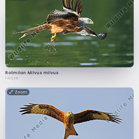
Rotmilan Milvus milvus
f41528
Zoom