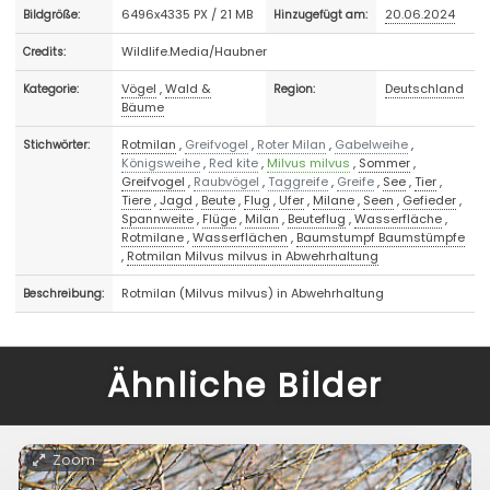
6496x4335 PX / 21 MB
20.06.2024
Bildgröße:
Hinzugefügt am:
Wildlife.Media/Haubner
Credits:
Vögel
,
Wald &
Deutschland
Kategorie:
Region:
Bäume
Rotmilan
,
Greifvogel
,
Roter Milan
,
Gabelweihe
,
Stichwörter:
Königsweihe
,
Red kite
,
Milvus milvus
,
Sommer
,
Greifvogel
,
Raubvögel
,
Taggreife
,
Greife
,
See
,
Tier
,
Tiere
,
Jagd
,
Beute
,
Flug
,
Ufer
,
Milane
,
Seen
,
Gefieder
,
Spannweite
,
Flüge
,
Milan
,
Beuteflug
,
Wasserfläche
,
Rotmilane
,
Wasserflächen
,
Baumstumpf Baumstümpfe
,
Rotmilan Milvus milvus in Abwehrhaltung
Rotmilan (Milvus milvus) in Abwehrhaltung
Beschreibung:
Ähnliche Bilder
Zoom