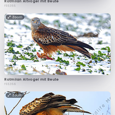
Rotmilan Altvogel mit Beute
f55355
Zoom
Rotmilan Altvogel mit Beute
f55356
Zoom