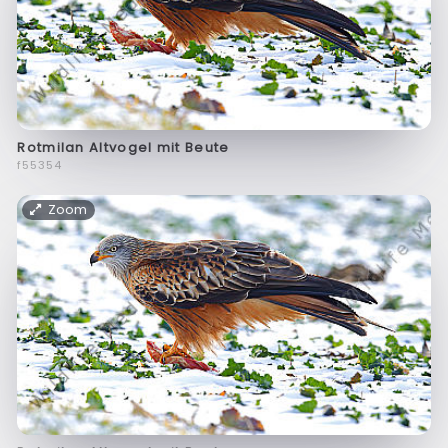
Rotmilan Altvogel mit Beute
f55354
Zoom