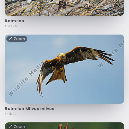
Rotmilan
f10429
Zoom
Rotmilan Milvus milvus
f41527
Zoom