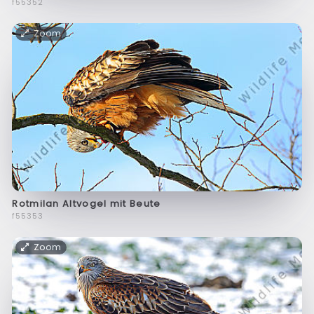
f55352
Zoom
Rotmilan Altvogel mit Beute
f55353
Zoom