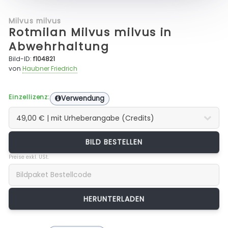
Milvus milvus
Rotmilan Milvus milvus in
Abwehrhaltung
Bild-ID:
f104821
von
Haubner Friedrich
Einzellizenz:
Verwendung
BILD BESTELLEN
Preise exkl. USt.