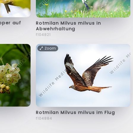
pper auf
Rotmilan Milvus milvus in
Abwehrhaltung
f104821
Zoom
Rotmilan Milvus milvus im Flug
f104884