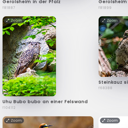
Gerolsheim in der Pfalz
Gerolsheim 
f81887
f81899
Zoom
Zoom
Steinkauz s
f68388
Uhu Bubo bubo an einer Felswand
f104112
Zoom
Zoom