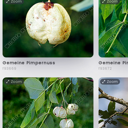
Zoom
Zoom
Gemeine Pimpernuss
Gemeine Pi
f93669
f93672
Zoom
Zoom