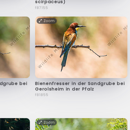
scirpaceus)
f87155
Zoom
ndgrube bei
Bienenfresser in der Sandgrube bei
Gerolsheim in der Pfalz
f81855
Zoom