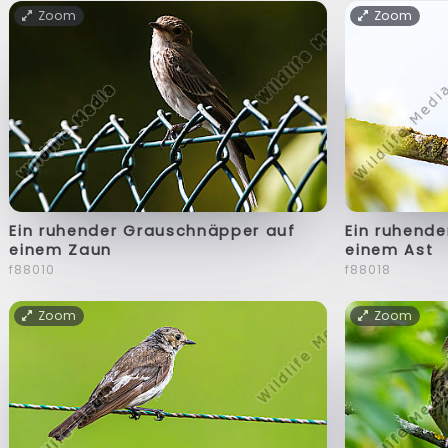
Zoom
Zoom
Ein ruhender Grauschnäpper auf
Ein ruhend
einem Zaun
einem Ast
f88010
f88018
Zoom
Zoom