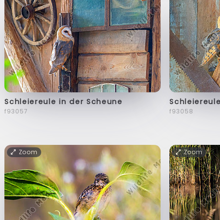
Schleiereule in der Scheune
Schleiereul
f93057
f93058
Zoom
Zoom