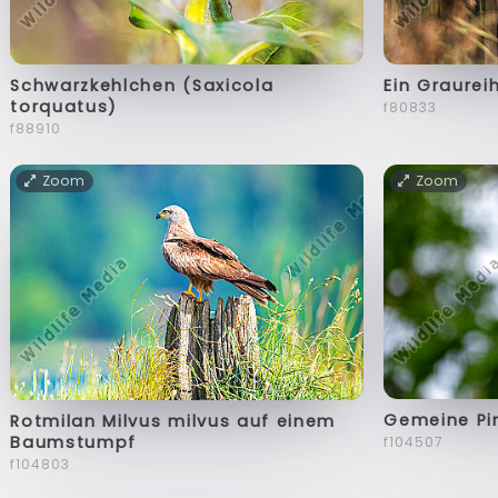
Schwarzkehlchen (Saxicola
Ein Graurei
torquatus)
f80833
f88910
Zoom
Zoom
Gemeine Pi
Rotmilan Milvus milvus auf einem
Baumstumpf
f104507
f104803