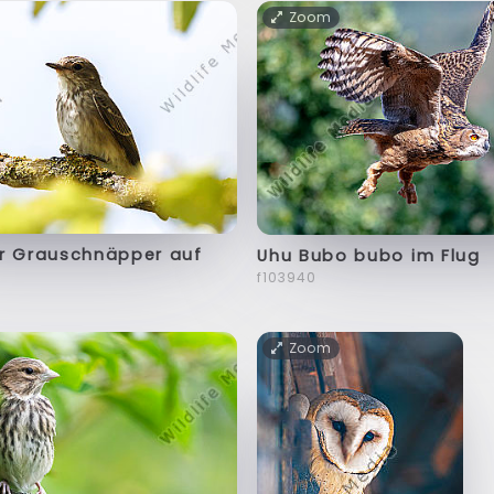
Zoom
er Grauschnäpper auf
Uhu Bubo bubo im Flug
f103940
Zoom