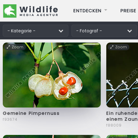
ENTDECKEN
PREISE
Zoom
Zoom
Gemeine Pimpernuss
Ein ruhend
einem Zau
f93674
f88009