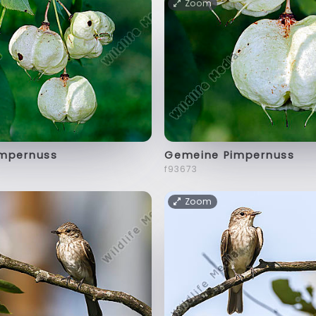
Zoom
mpernuss
Gemeine Pimpernuss
f93673
Zoom