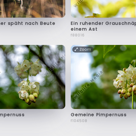
her späht nach Beute
Ein ruhender Grauschnä
einem Ast
f88016
Zoom
mpernuss
Gemeine Pimpernuss
f104508