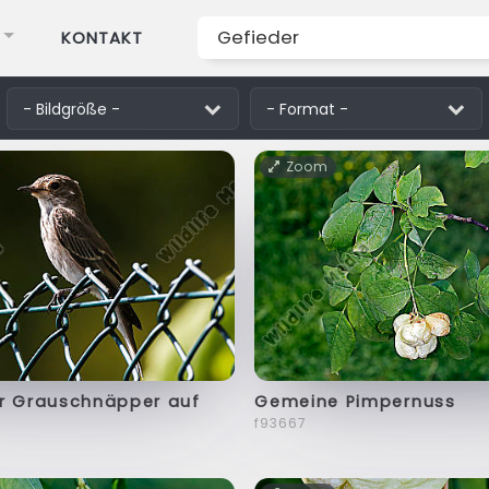
KONTAKT
Zoom
er Grauschnäpper auf
Gemeine Pimpernuss
n
f93667