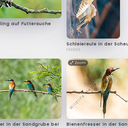
fling auf Futtersuche
Schleiereule in der Sche
f93060
Zoom
er in der Sandgrube bei
Bienenfresser in der Sa