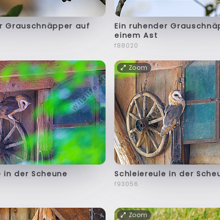
er Grauschnäpper auf
Ein ruhender Grauschnä
einem Ast
f88020
Zoom
e in der Scheune
Schleiereule in der Sche
f93056
Zoom