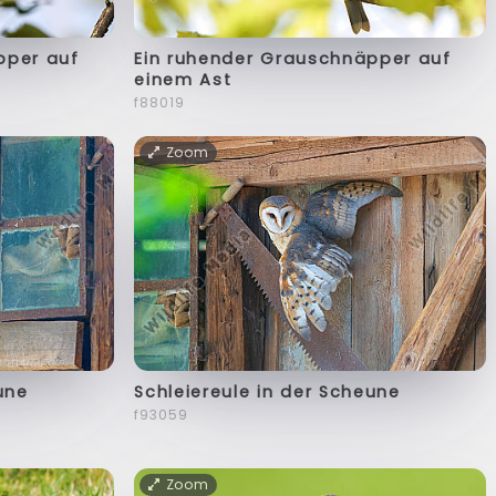
pper auf
Ein ruhender Grauschnäpper auf
einem Ast
f88019
Zoom
une
Schleiereule in der Scheune
f93059
Zoom