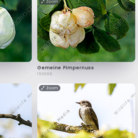
Zoom
Gemeine Pimpernuss
f93668
Zoom