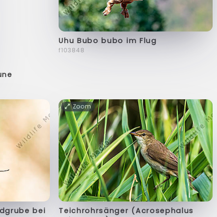
Uhu Bubo bubo im Flug
f103848
une
Zoom
ndgrube bei
Teichrohrsänger (Acrosephalus