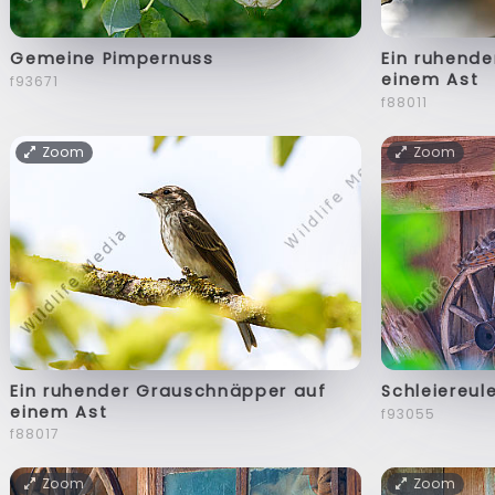
Gemeine Pimpernuss
Ein ruhend
einem Ast
f93671
f88011
Zoom
Zoom
Ein ruhender Grauschnäpper auf
Schleiereul
einem Ast
f93055
f88017
Zoom
Zoom