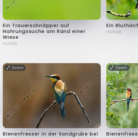
Ein Trauerschnäpper auf
Ein Bluthän
Nahrungssuche am Rand einer
f92508
Wiese
f92455
Zoom
Zoom
Bienenfresser in der Sandgrube bei
Bienenfress