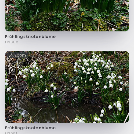
Frühlingsknotenblume
f13080
Zoom
Frühlingsknotenblume
f13081