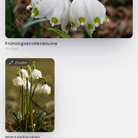
Frühlingsknotenblume
f13095
Zoom
Märzenbecher