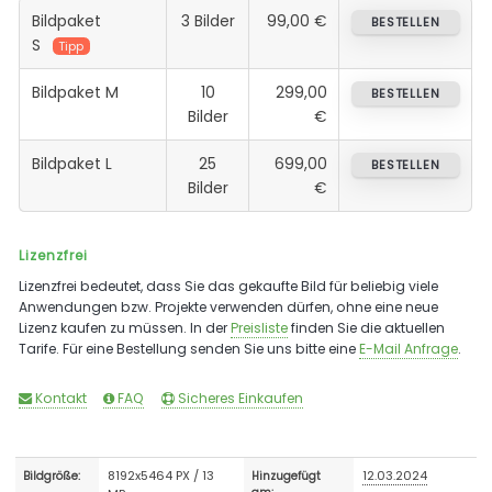
Bildpaket
3 Bilder
99,00 €
BESTELLEN
S
Tipp
Bildpaket M
10
299,00
BESTELLEN
Bilder
€
Bildpaket L
25
699,00
BESTELLEN
Bilder
€
Lizenzfrei
Lizenzfrei bedeutet, dass Sie das gekaufte Bild für beliebig viele
Anwendungen bzw. Projekte verwenden dürfen, ohne eine neue
Lizenz kaufen zu müssen. In der
Preisliste
finden Sie die aktuellen
Tarife. Für eine Bestellung senden Sie uns bitte eine
E-Mail Anfrage
.
Kontakt
FAQ
Sicheres Einkaufen
8192x5464 PX / 13
12.03.2024
Bildgröße:
Hinzugefügt