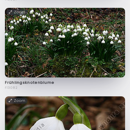
Zoom
Frühlingsknotenblume
f13082
Zoom