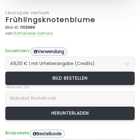
Leucojum vernum
Frühlingsknotenblume
Bild-ID:
f103989
von
Rotheneder Gerhard
Einzellizenz:
Verwendung
BILD BESTELLEN
Preise exkl. USt.
Bildpakete:
Bestellcode