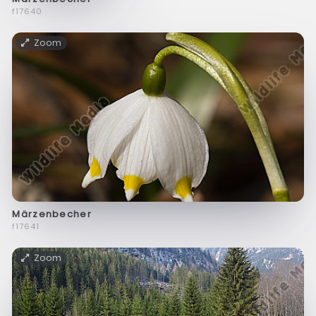
f17640
Zoom
Märzenbecher
f17641
Zoom