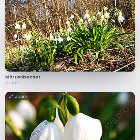
Zoom
Märzenbecher
f12490
Zoom