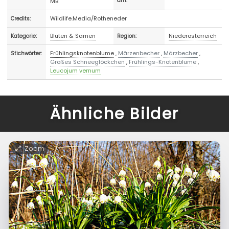
MB
am:
Wildlife.Media/Rotheneder
Credits:
Blüten & Samen
Niederösterreich
Kategorie:
Region:
Frühlingsknotenblume
,
Märzenbecher
,
Märzbecher
,
Stichwörter:
Großes Schneeglöckchen
,
Frühlings-Knotenblume
,
Leucojum vernum
Ähnliche Bilder
Zoom