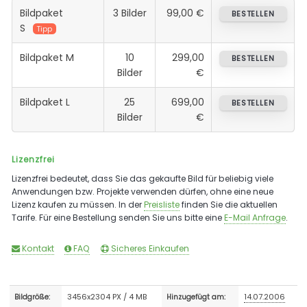
Bildpaket
3 Bilder
99,00 €
BESTELLEN
S
Tipp
Bildpaket M
10
299,00
BESTELLEN
Bilder
€
Bildpaket L
25
699,00
BESTELLEN
Bilder
€
Lizenzfrei
Lizenzfrei bedeutet, dass Sie das gekaufte Bild für beliebig viele
Anwendungen bzw. Projekte verwenden dürfen, ohne eine neue
Lizenz kaufen zu müssen. In der
Preisliste
finden Sie die aktuellen
Tarife. Für eine Bestellung senden Sie uns bitte eine
E-Mail Anfrage
.
Kontakt
FAQ
Sicheres Einkaufen
3456x2304 PX / 4 MB
14.07.2006
Bildgröße:
Hinzugefügt am: