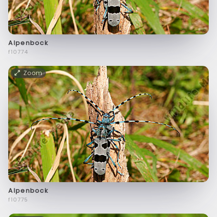
Alpenbock
f10774
Zoom
Alpenbock
f10775