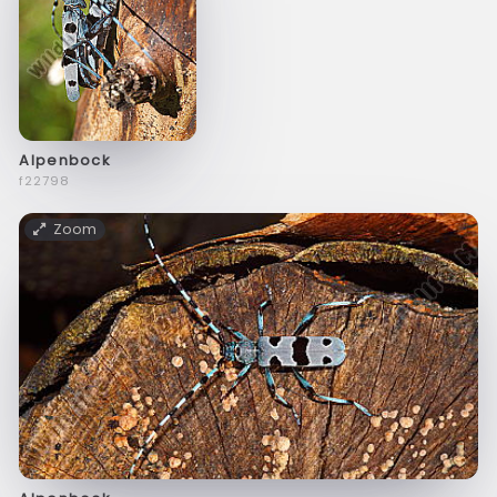
Alpenbock
f22798
Zoom