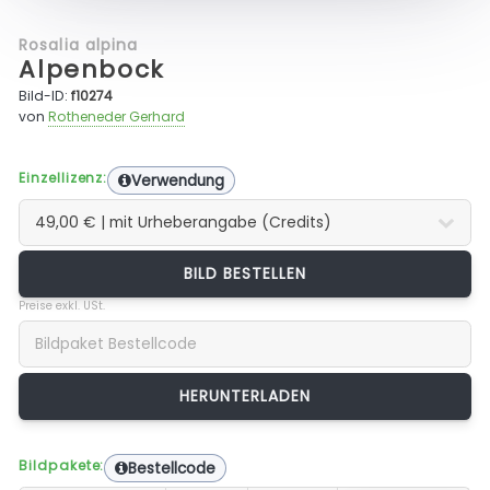
Rosalia alpina
Alpenbock
Bild-ID:
f10274
von
Rotheneder Gerhard
Einzellizenz:
Verwendung
BILD BESTELLEN
Preise exkl. USt.
Bildpakete:
Bestellcode