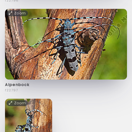
f22796
Zoom
Alpenbock
f22797
Zoom