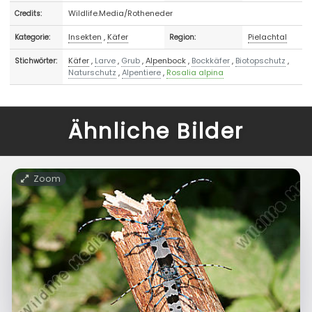
Wildlife.Media/Rotheneder
Credits:
Insekten
,
Käfer
Pielachtal
Kategorie:
Region:
Käfer
,
Larve
,
Grub
,
Alpenbock
,
Bockkäfer
,
Biotopschutz
,
Stichwörter:
Naturschutz
,
Alpentiere
,
Rosalia alpina
Ähnliche Bilder
Zoom