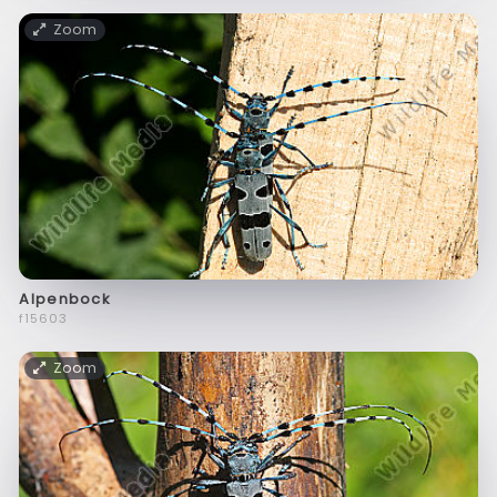
Zoom
Alpenbock
f15603
Zoom