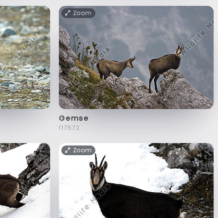
Zoom
Gemse
f17572
Zoom