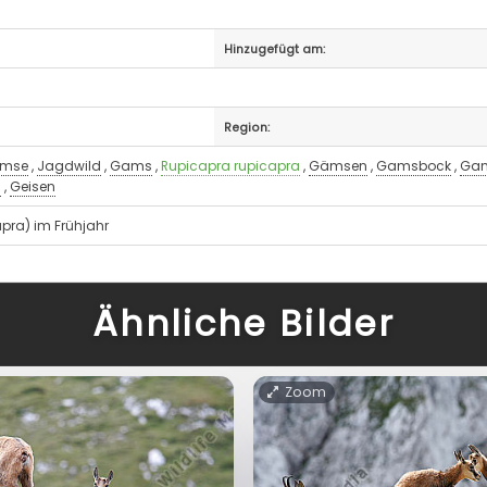
Hinzugefügt am:
Region:
mse
,
Jagdwild
,
Gams
,
Rupicapra rupicapra
,
Gämsen
,
Gamsbock
,
Gam
s
,
Geisen
pra) im Frühjahr
Ähnliche Bilder
Zoom