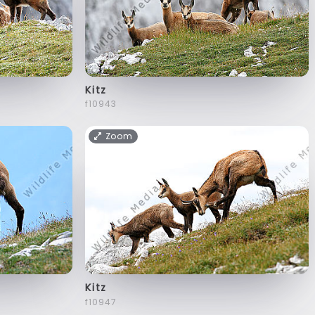
Kitz
f10943
Zoom
Kitz
f10947