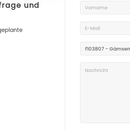
nfrage und
 geplante