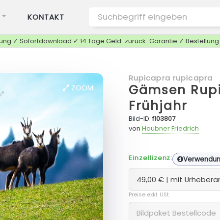
KONTAKT
tung ✓ Sofortdownload ✓ 14 Tage Geld-zurück-Garantie ✓ Bestellun
Rupicapra rupicapra
Gämsen Rupi
ZOOM
Frühjahr
Bild-ID:
f103807
von
Haubner Friedrich
Einzellizenz:
Verwendu
Preise exkl. USt.