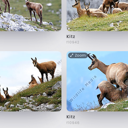
Kitz
f10942
Zoom
Kitz
f10946