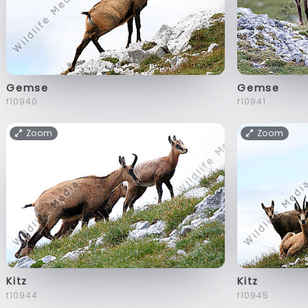
Gemse
Gemse
f10940
f10941
Zoom
Zoom
Kitz
Kitz
f10944
f10945