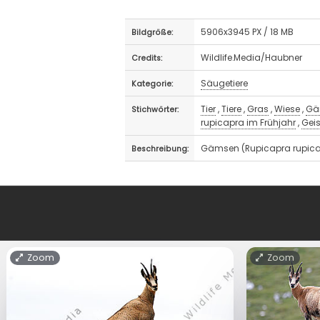
5906x3945 PX / 18 MB
Bildgröße:
Wildlife.Media/Haubner
Credits:
Säugetiere
Kategorie:
Tier
,
Tiere
,
Gras
,
Wiese
,
Gä
Stichwörter:
rupicapra im Frühjahr
,
Gei
Gämsen (Rupicapra rupica
Beschreibung:
Zoom
Zoom