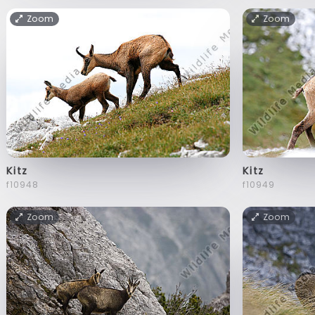
Zoom
Zoom
Kitz
Kitz
f10948
f10949
Zoom
Zoom