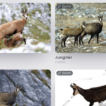
Zoom
Jungtier
f13390
Zoom