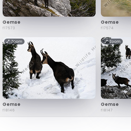
Gemse
Gemse
f17573
f17574
Zoom
Zoom
Gemse
Gemse
f18146
f18147