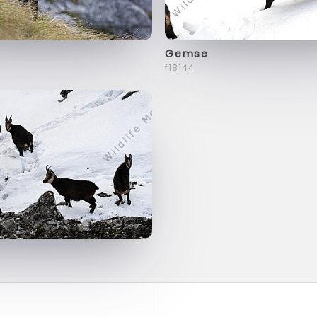
Gemse
f18144