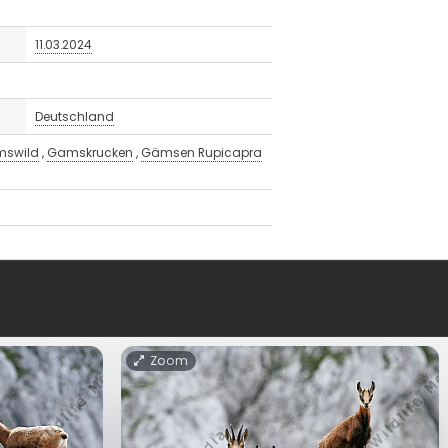
11.03.2024
Deutschland
swild
,
Gamskrucken
,
Gämsen Rupicapra
Zoom