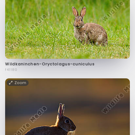
Wildkaninchen-Oryctolagus-cuniculus
f41180
Zoom