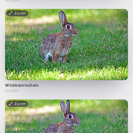
f62000
Zoom
Wildkaninchen
f62001
Zoom