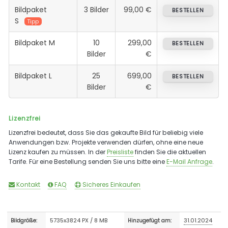
Bildpaket
3 Bilder
99,00 €
BESTELLEN
S
Tipp
Bildpaket M
10
299,00
BESTELLEN
Bilder
€
Bildpaket L
25
699,00
BESTELLEN
Bilder
€
Lizenzfrei
Lizenzfrei bedeutet, dass Sie das gekaufte Bild für beliebig viele
Anwendungen bzw. Projekte verwenden dürfen, ohne eine neue
Lizenz kaufen zu müssen. In der
Preisliste
finden Sie die aktuellen
Tarife. Für eine Bestellung senden Sie uns bitte eine
E-Mail Anfrage
.
Kontakt
FAQ
Sicheres Einkaufen
5735x3824 PX / 8 MB
31.01.2024
Bildgröße:
Hinzugefügt am: