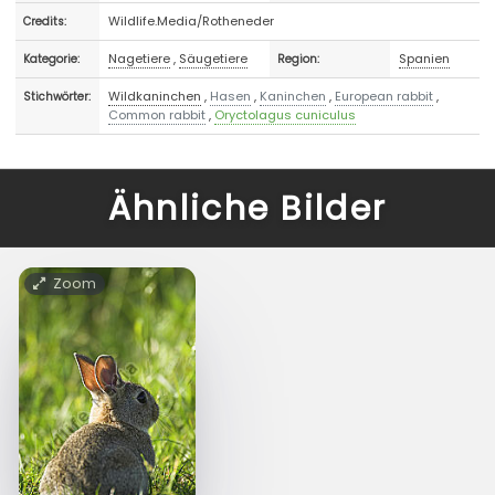
Wildlife.Media/Rotheneder
Credits:
Nagetiere
,
Säugetiere
Spanien
Kategorie:
Region:
Wildkaninchen
,
Hasen
,
Kaninchen
,
European rabbit
,
Stichwörter:
Common rabbit
,
Oryctolagus cuniculus
Ähnliche Bilder
Zoom