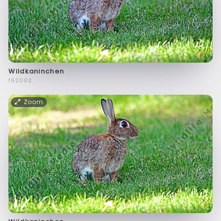
Wildkaninchen
f62002
Zoom