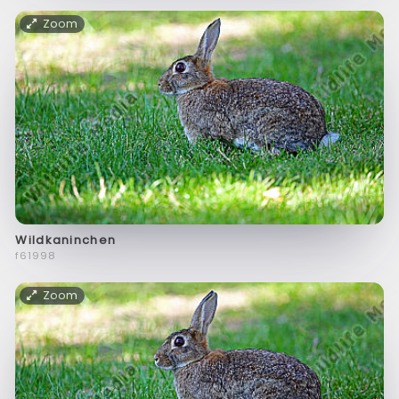
Zoom
Wildkaninchen
f61998
Zoom