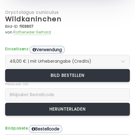
Oryctolagus cuniculus
Wildkaninchen
Bild-ID:
f103607
von
Rotheneder Gerhard
Einzellizenz:
Verwendung
BILD BESTELLEN
Preise exkl. USt.
Bildpakete:
Bestellcode