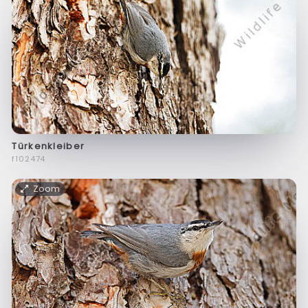
Türkenkleiber
f102474
Zoom