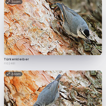
Zoom
Türkenkleiber
f102481
Zoom