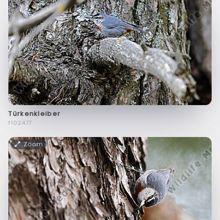
Türkenkleiber
f102477
Zoom