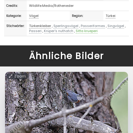
Wildlife.Media/Rotheneder
Credits:
Vögel
Türkei
Kategorie:
Region:
Türkenkleiber
,
Sperlingsvögel
,
Passeriformes
,
Singvögel
,
Stichwörter:
Passeri
,
Krüper's nuthatch
,
Sitta krueperi
Ähnliche Bilder
Zoom