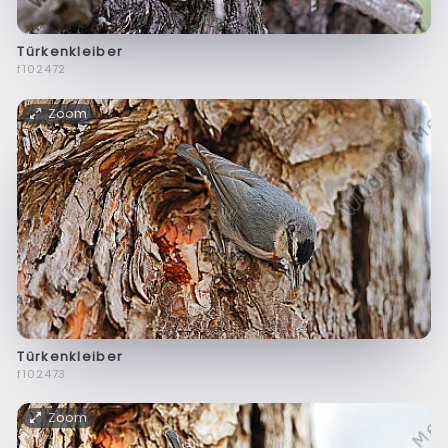
Türkenkleiber
f102472
Zoom
Türkenkleiber
f102473
Zoom