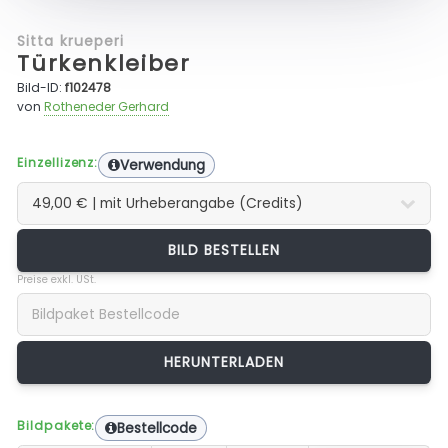
Sitta krueperi
Türkenkleiber
Bild-ID:
f102478
von
Rotheneder Gerhard
Einzellizenz:
Verwendung
BILD BESTELLEN
Preise exkl. USt.
Bildpakete:
Bestellcode