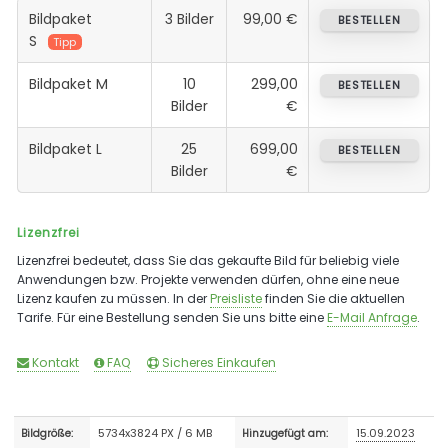
Bildpaket
3 Bilder
99,00 €
BESTELLEN
S
Tipp
Bildpaket M
10
299,00
BESTELLEN
Bilder
€
Bildpaket L
25
699,00
BESTELLEN
Bilder
€
Lizenzfrei
Lizenzfrei bedeutet, dass Sie das gekaufte Bild für beliebig viele
Anwendungen bzw. Projekte verwenden dürfen, ohne eine neue
Lizenz kaufen zu müssen. In der
Preisliste
finden Sie die aktuellen
Tarife. Für eine Bestellung senden Sie uns bitte eine
E-Mail Anfrage
.
Kontakt
FAQ
Sicheres Einkaufen
5734x3824 PX / 6 MB
15.09.2023
Bildgröße:
Hinzugefügt am: