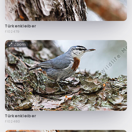
Türkenkleiber
f102479
Zoom
Türkenkleiber
f102480