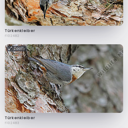
Türkenkleiber
f102482
Zoom
Türkenkleiber
f102483