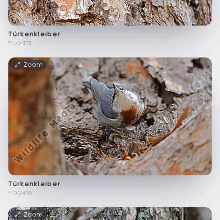
Türkenkleiber
f102475
Zoom
Türkenkleiber
f102476
Zoom