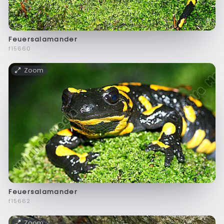
Feuersalamander
f15660
Zoom
Feuersalamander
f15662
Zoom