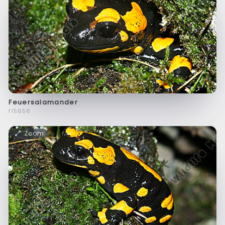
Feuersalamander
f15656
Zoom