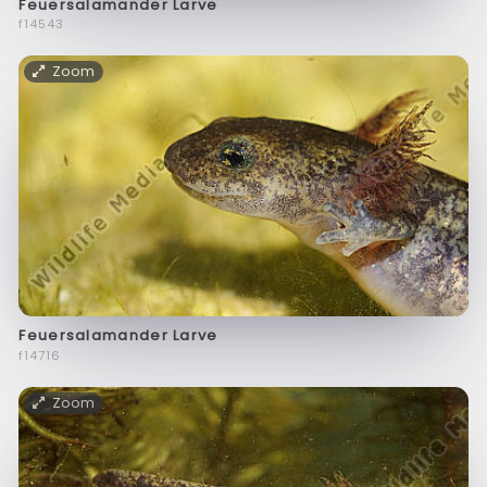
Feuersalamander Larve
f14543
Zoom
Feuersalamander Larve
f14716
Zoom