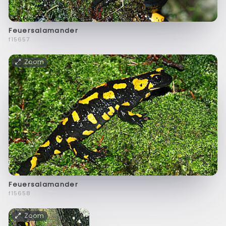
Feuersalamander
f15657
Zoom
Feuersalamander
f15658
Zoom