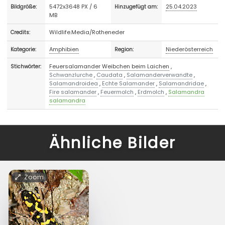
5472x3648 PX / 6
25.04.2023
Bildgröße:
Hinzugefügt am:
MB
Wildlife.Media/Rotheneder
Credits:
Amphibien
Niederösterreich
Kategorie:
Region:
Feuersalamander Weibchen beim Laichen
,
Stichwörter:
Schwanzlurche
,
Caudata
,
Salamanderverwandte
,
Salamandroidea
,
Echte Salamander
,
Salamandridae
,
Fire salamander
,
Feuermolch
,
Erdmolch
,
Salamandra
salamandra
Ähnliche Bilder
Zoom