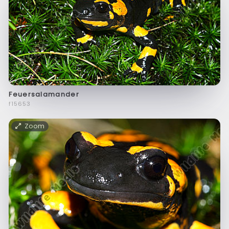
Feuersalamander
f15653
Zoom