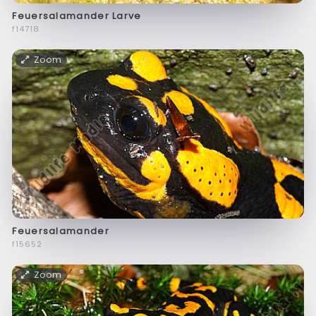
Feuersalamander Larve
f14718
Zoom
Feuersalamander
f15652
Zoom