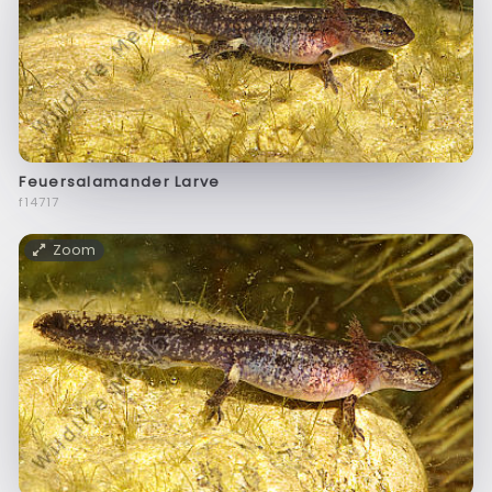
Feuersalamander Larve
f14717
Zoom