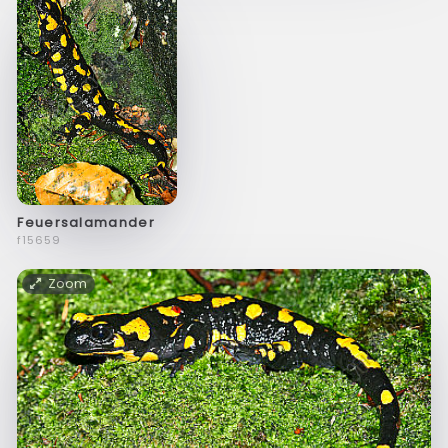
Feuersalamander
f15659
Zoom