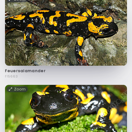
Feuersalamander
f15663
Zoom