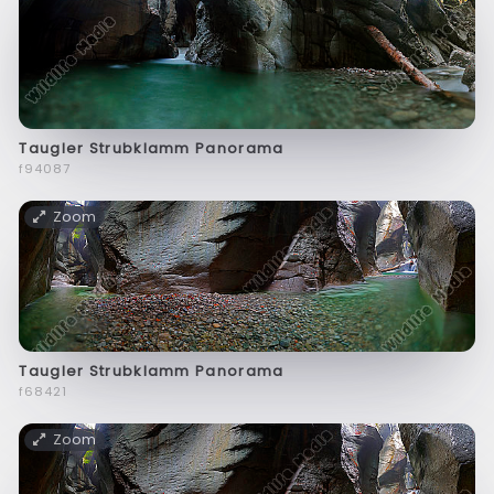
Taugler Strubklamm Panorama
f94087
Zoom
Taugler Strubklamm Panorama
f68421
Zoom