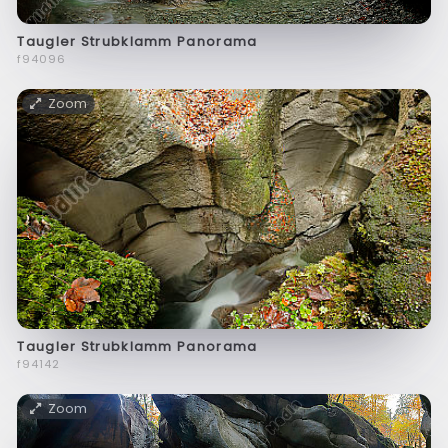
Taugler Strubklamm Panorama
f94096
Zoom
Taugler Strubklamm Panorama
f94142
Zoom