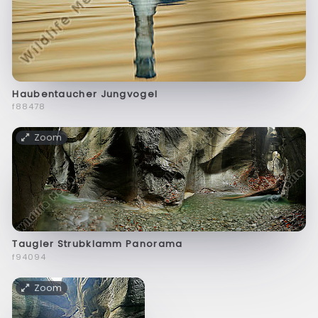
Haubentaucher Jungvogel
f88478
Zoom
Taugler Strubklamm Panorama
f94094
Zoom