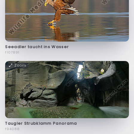
Seeadler taucht ins Wasser
f107891
Zoom
Taugler Strubklamm Panorama
f94088