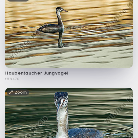
Haubentaucher Jungvogel
f88470
Zoom