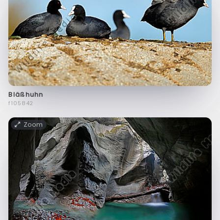
Bläßhuhn
f105842
Zoom