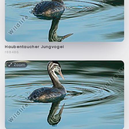
Haubentaucher Jungvogel
f88486
Zoom