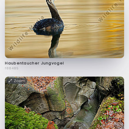
Haubentaucher Jungvogel
f88485
Zoom