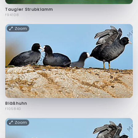
Taugler Strubklamm
f94108
Zoom
Bläßhuhn
f105840
Zoom