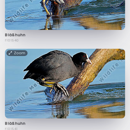
Bläßhuhn
f101540
Zoom
Bläßhuhn
f101541