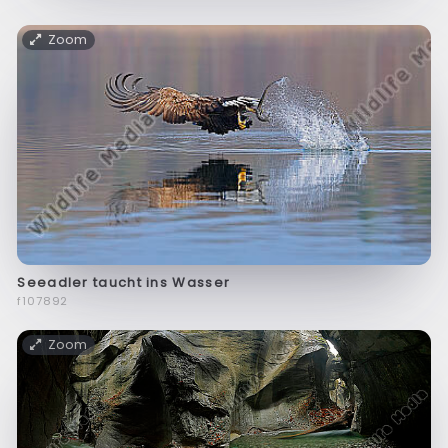
Zoom
Seeadler taucht ins Wasser
f107892
Zoom