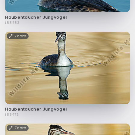
Haubentaucher Jungvogel
f88483
Zoom
Haubentaucher Jungvogel
f88475
Zoom