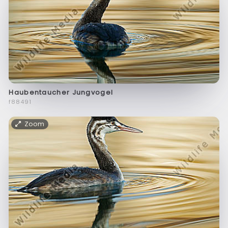
Haubentaucher Jungvogel
f88491
Zoom