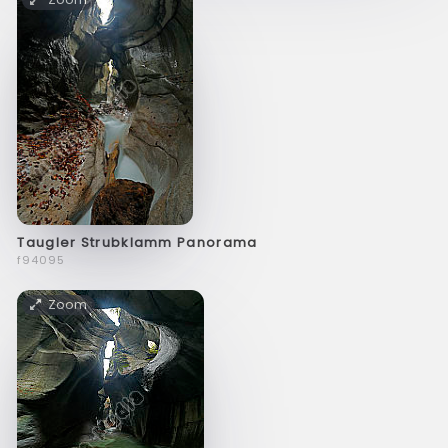
Taugler Strubklamm Panorama
f94095
Zoom