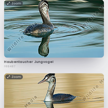
Zoom
Haubentaucher Jungvogel
f88487
Zoom