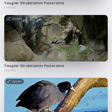
Taugler Strubklamm Panorama
f94089
Zoom
Taugler Strubklamm Panorama
f94092
Zoom