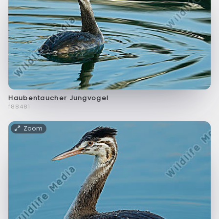
Haubentaucher Jungvogel
f88481
Zoom