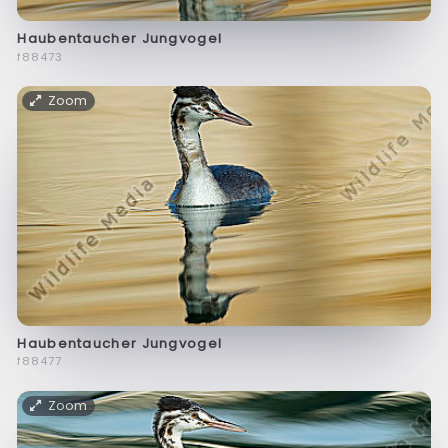
Haubentaucher Jungvogel
f88473
Zoom
Haubentaucher Jungvogel
f88477
Zoom