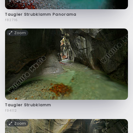
Taugler Strubklamm Panorama
f82716
Zoom
Taugler Strubklamm
f94112
Zoom