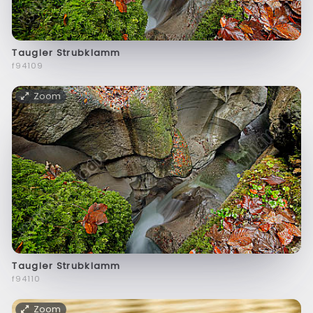
Taugler Strubklamm
f94109
Zoom
Taugler Strubklamm
f94110
Zoom