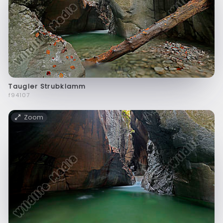
Taugler Strubklamm
f94107
Zoom