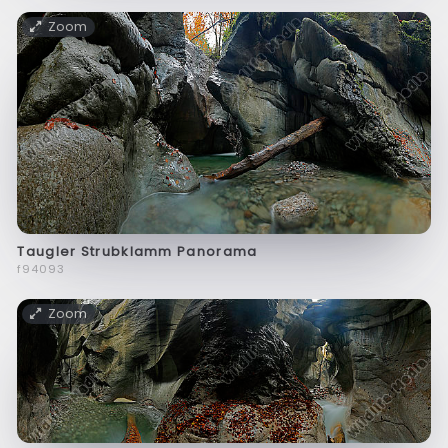
Zoom
Taugler Strubklamm Panorama
f94093
Zoom