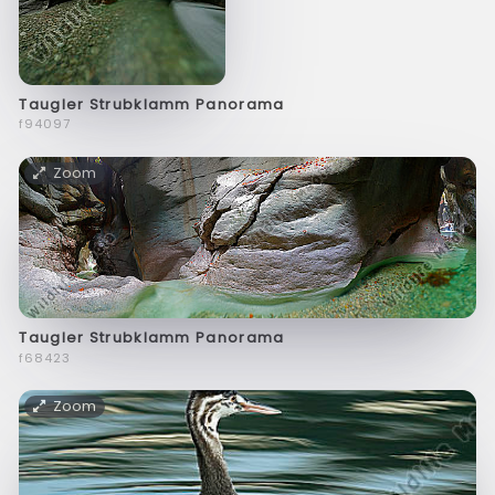
Taugler Strubklamm Panorama
f94097
Zoom
Taugler Strubklamm Panorama
f68423
Zoom