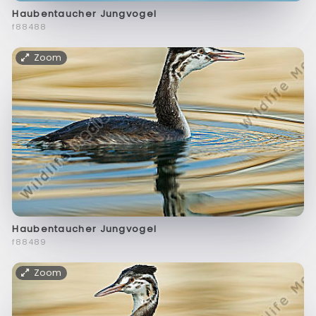
Haubentaucher Jungvogel
f88488
Zoom
Haubentaucher Jungvogel
f88489
Zoom