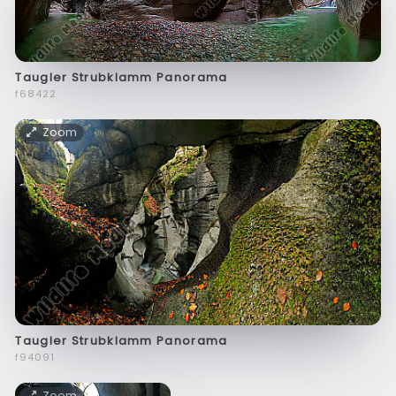
Taugler Strubklamm Panorama
f68422
Zoom
Taugler Strubklamm Panorama
f94091
Zoom