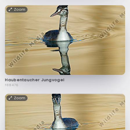
Zoom
Haubentaucher Jungvogel
f88476
Zoom