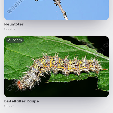
Neuntöter
f22787
Zoom
Distelfalter Raupe
f15772