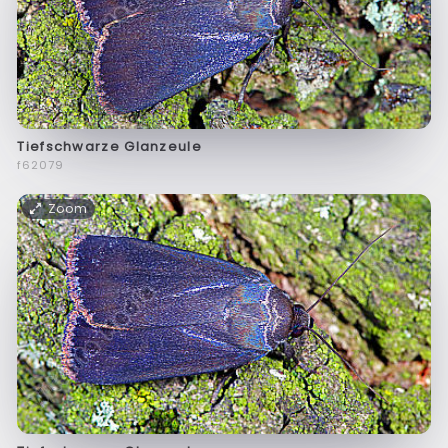
Tiefschwarze Glanzeule
f62079
Zoom