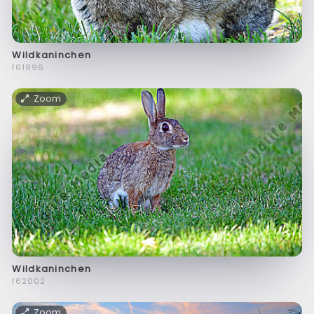
Wildkaninchen
f61996
Zoom
Wildkaninchen
f62002
Zoom