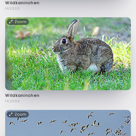
Wildkaninchen
f62003
Zoom
Wildkaninchen
f62004
Zoom