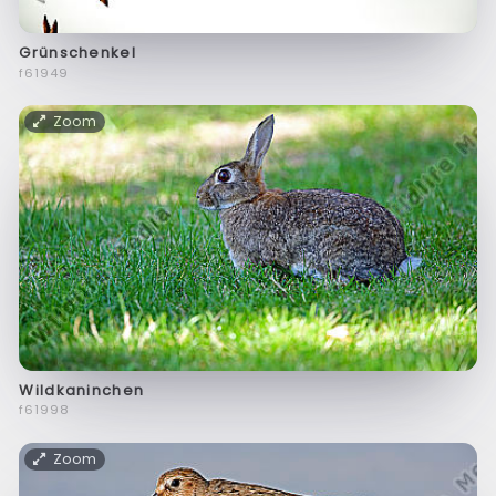
Grünschenkel
f61949
Zoom
Wildkaninchen
f61998
Zoom