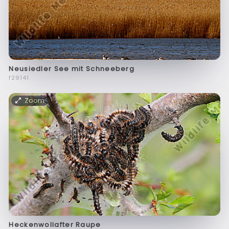
Neusiedler See mit Schneeberg
f29141
Zoom
Heckenwollafter Raupe