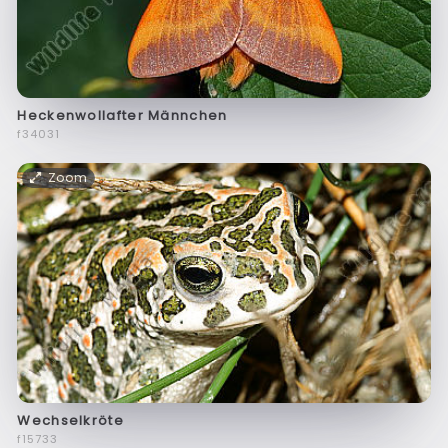
Heckenwollafter Männchen
f34031
Zoom
Wechselkröte
f15733