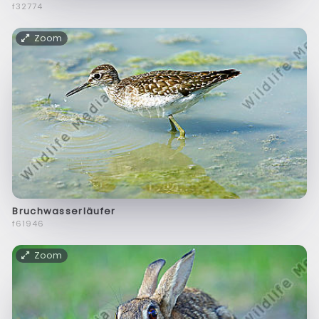
f32774
Zoom
Bruchwasserläufer
f61946
Zoom