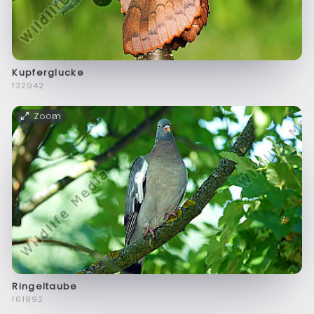
Kupferglucke
f32942
Zoom
Ringeltaube
f61992