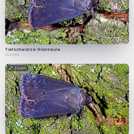
Tiefschwarze Glanzeule
f62082
Zoom