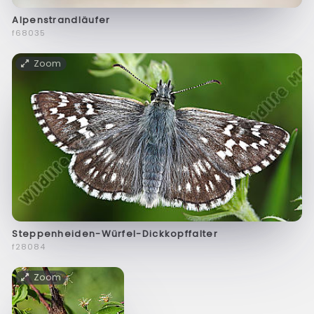
Alpenstrandläufer
f68035
Zoom
Steppenheiden-Würfel-Dickkopffalter
f28084
Zoom