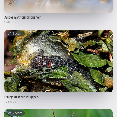
Alpenstrandläufer
f68043
Zoom
Purpurbär Puppe
f28006
Zoom