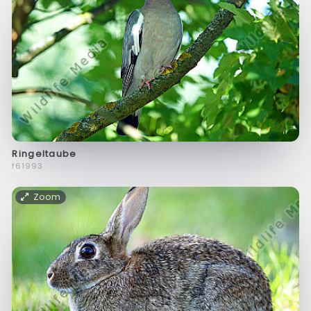
Ringeltaube
f61993
Zoom