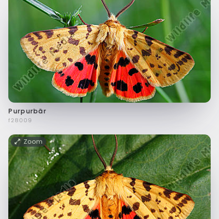
Purpurbär
f28009
Zoom