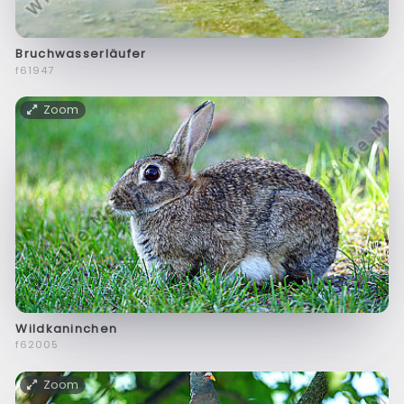
Bruchwasserläufer
f61947
Zoom
Wildkaninchen
f62005
Zoom