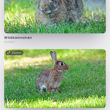
Wildkaninchen
f61997
Zoom