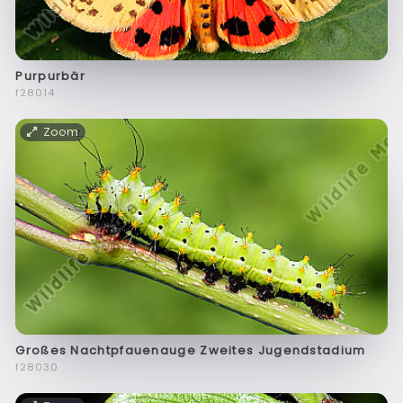
Purpurbär
f28014
Zoom
Großes Nachtpfauenauge Zweites Jugendstadium
f28030