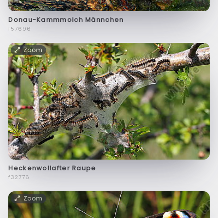
Donau-Kammmolch Männchen
f57696
Zoom
Heckenwollafter Raupe
f32776
Zoom