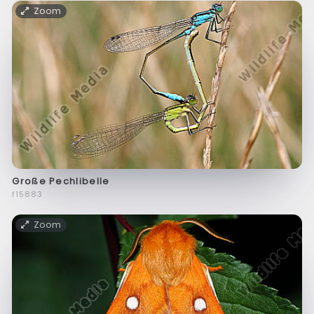
Zoom
Große Pechlibelle
f15883
Zoom