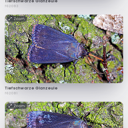
Tiefschwarze Glanzeule
f62083
Zoom
Tiefschwarze Glanzeule
f62081
Zoom