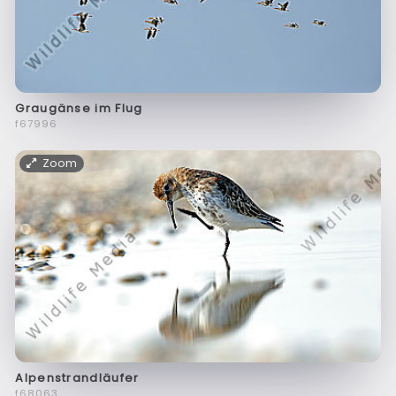
Graugänse im Flug
f67996
Zoom
Alpenstrandläufer
f68063