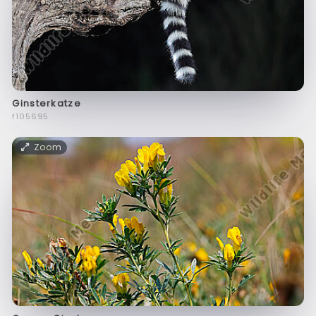
Ginsterkatze
f105695
Zoom