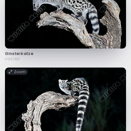
Ginsterkatze
f105760
Zoom