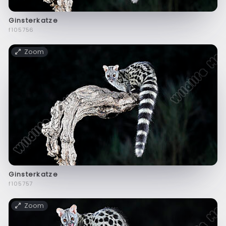
Ginsterkatze
f105756
Zoom
Ginsterkatze
f105757
Zoom