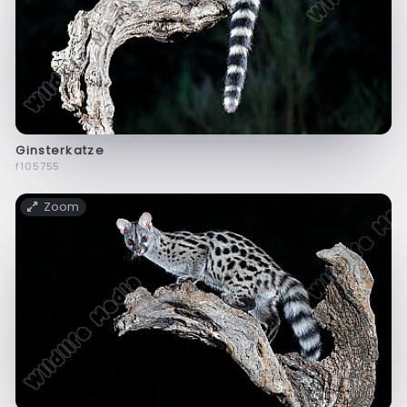
Ginsterkatze
f105755
Zoom