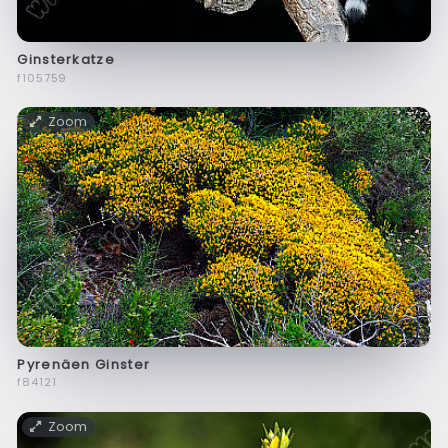
Ginsterkatze
f105759
Zoom
Pyrenäen Ginster
f84121
Zoom