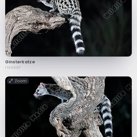
Ginsterkatze
f105697
Zoom