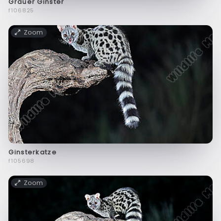
Grauer Ginster
f106825
Zoom
Ginsterkatze
f105698
Zoom