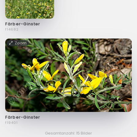
Färber-Ginster
f14682
Zoom
Färber-Ginster
f19401
Gesamtanzahl: 15 Bilder