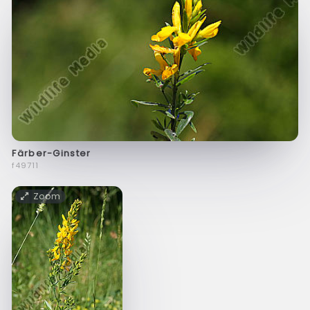
Färber-Ginster
f49711
Zoom