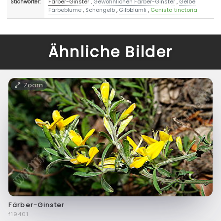
Färber-Ginster
,
Gewöhnlichen Färber-Ginster
,
Gelbe
Stichwörter:
Färbeblume
,
Schöngelb
,
Gilbblümli
,
Genista tinctoria
Ähnliche Bilder
Zoom
Färber-Ginster
f19401