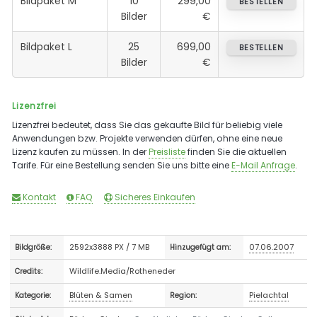
Bildpaket M
10
299,00
BESTELLEN
Bilder
€
Bildpaket L
25
699,00
BESTELLEN
Bilder
€
Lizenzfrei
Lizenzfrei bedeutet, dass Sie das gekaufte Bild für beliebig viele
Anwendungen bzw. Projekte verwenden dürfen, ohne eine neue
Lizenz kaufen zu müssen. In der
Preisliste
finden Sie die aktuellen
Tarife. Für eine Bestellung senden Sie uns bitte eine
E-Mail Anfrage
.
Kontakt
FAQ
Sicheres Einkaufen
2592x3888 PX / 7 MB
07.06.2007
Bildgröße:
Hinzugefügt am:
Wildlife.Media/Rotheneder
Credits:
Blüten & Samen
Pielachtal
Kategorie:
Region: