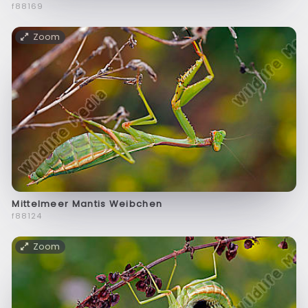
f88169
Zoom
Mittelmeer Mantis Weibchen
f88124
Zoom