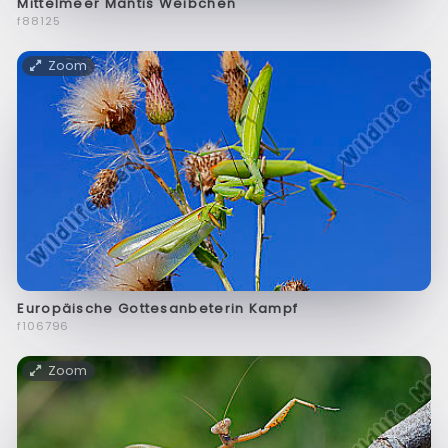
Mittelmeer Mantis Weibchen
f88125
Zoom
Europäische Gottesanbeterin Kampf
f106796
Zoom