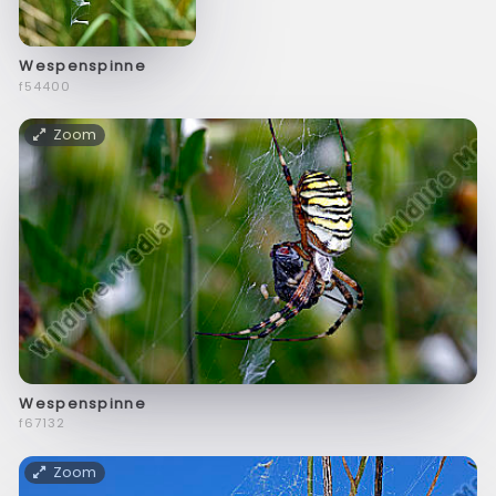
Wespenspinne
f54400
Zoom
Wespenspinne
f67132
Zoom