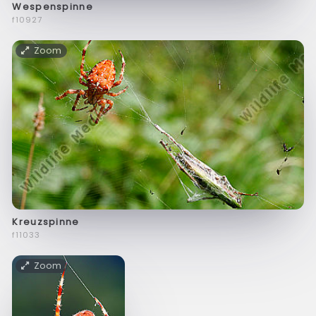
Wespenspinne
f10927
Zoom
Kreuzspinne
f11033
Zoom