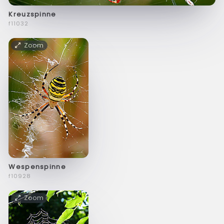
Kreuzspinne
f11032
Zoom
Wespenspinne
f10928
Zoom