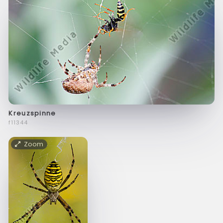
Kreuzspinne
f11344
Zoom