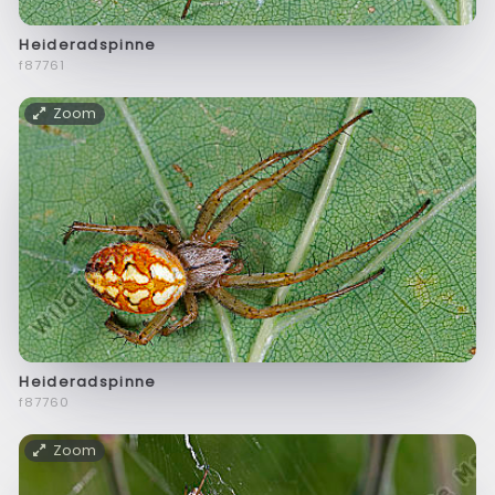
Heideradspinne
f87761
Zoom
Heideradspinne
f87760
Zoom