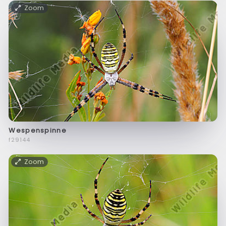
Zoom
Wespenspinne
f29144
Zoom