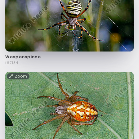
Wespenspinne
f67134
Zoom