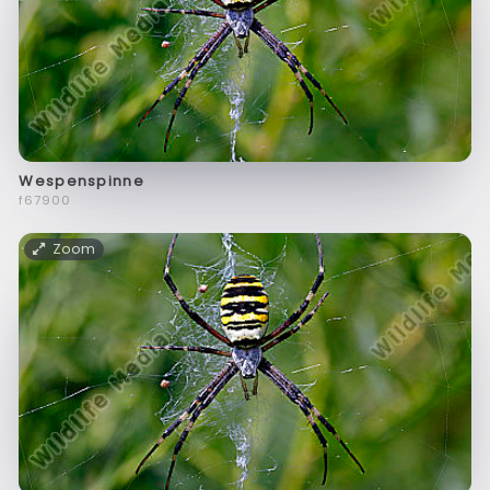
Wespenspinne
f67900
Zoom