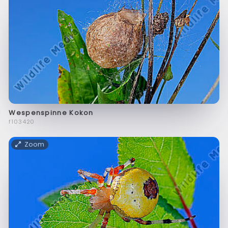
Wespenspinne Kokon
f103420
Zoom