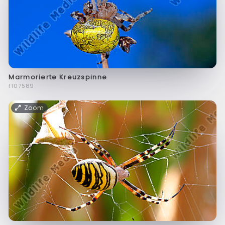
Marmorierte Kreuzspinne
f107589
Zoom