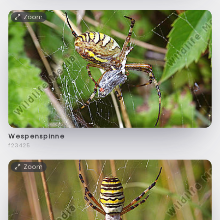
Zoom
Wespenspinne
f23425
Zoom