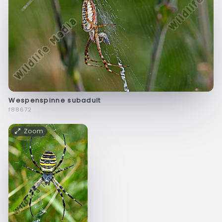
Wespenspinne subadult
f88672
Zoom