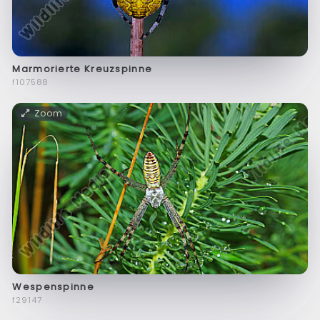
Marmorierte Kreuzspinne
f107588
Zoom
Wespenspinne
f29147