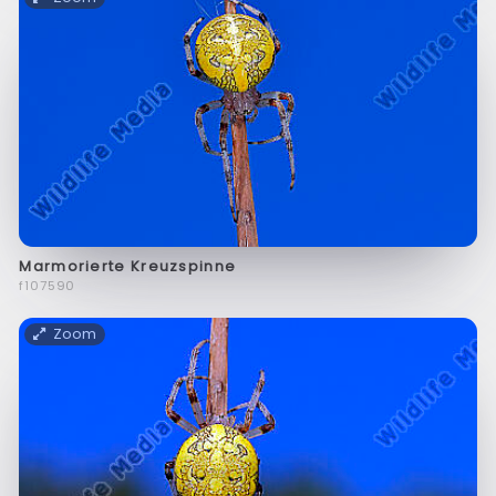
Marmorierte Kreuzspinne
f107590
Zoom