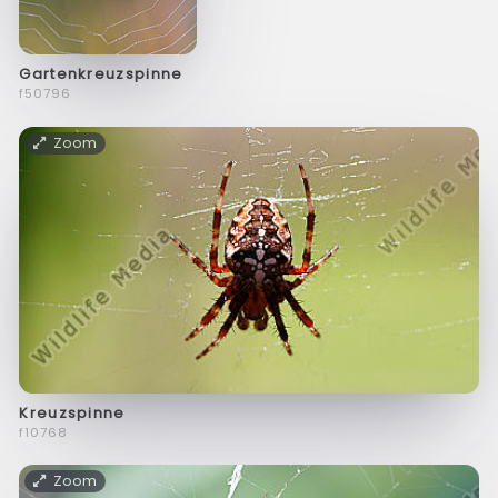
Gartenkreuzspinne
f50796
Zoom
Kreuzspinne
f10768
Zoom