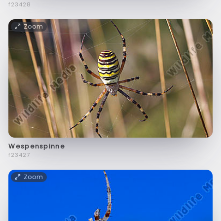
f23428
Zoom
Wespenspinne
f23427
Zoom