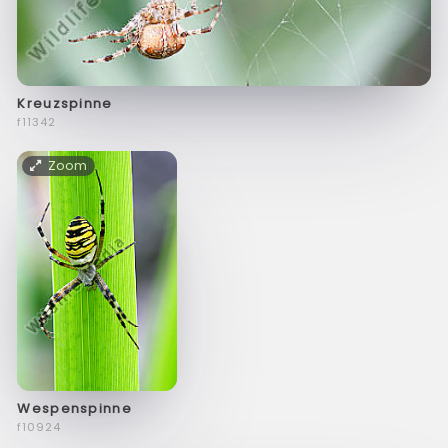
Kreuzspinne
f11342
Zoom
Wespenspinne
f10924