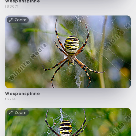
Wespenspinne
f88671
Zoom
Wespenspinne
f67133
Zoom