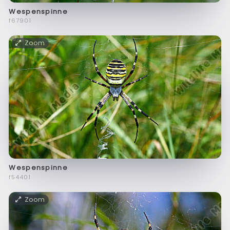
Wespenspinne
f67901
Zoom
Wespenspinne
f54401
Zoom