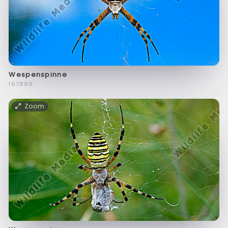
Wespenspinne
f67899
Zoom