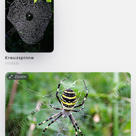
Kreuzspinne
f10958
Zoom