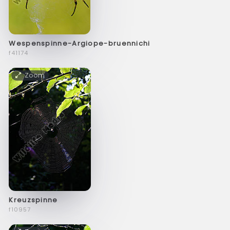
Wespenspinne-Argiope-bruennichi
f41174
Zoom
Kreuzspinne
f10957