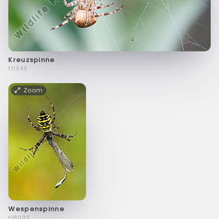
Kreuzspinne
f11343
Zoom
Wespenspinne
f18033