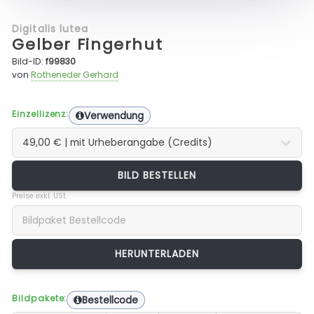
Digitalis lutea
Gelber Fingerhut
Bild-ID:
f99830
von
Rotheneder Gerhard
Einzellizenz:
Verwendung
BILD BESTELLEN
Preise exkl. USt.
Bildpakete:
Bestellcode