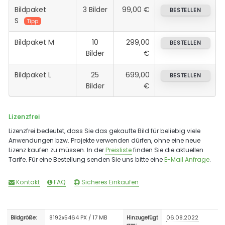
Bildpaket
3 Bilder
99,00 €
BESTELLEN
S
Tipp
Bildpaket M
10
299,00
BESTELLEN
Bilder
€
Bildpaket L
25
699,00
BESTELLEN
Bilder
€
Lizenzfrei
Lizenzfrei bedeutet, dass Sie das gekaufte Bild für beliebig viele
Anwendungen bzw. Projekte verwenden dürfen, ohne eine neue
Lizenz kaufen zu müssen. In der
Preisliste
finden Sie die aktuellen
Tarife. Für eine Bestellung senden Sie uns bitte eine
E-Mail Anfrage
.
Kontakt
FAQ
Sicheres Einkaufen
8192x5464 PX / 17 MB
06.08.2022
Bildgröße:
Hinzugefügt