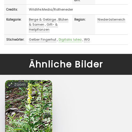
am:
Wildlife.Media/Rotheneder
Credits:
Berge & Gebirge
,
Blüten
Niederösterreich
Kategorie:
Region:
& Samen
,
Gift- &
Heilpflanzen
Gelber Fingerhut
,
Digitalis lutea
,
WG
Stichwörter:
Ähnliche Bilder
Zoom