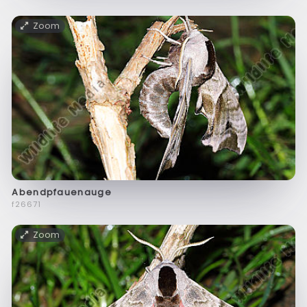
Zoom
Abendpfauenauge
f26671
Zoom