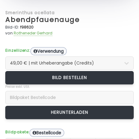
Smerinthus ocellata
Abendpfauenauge
Bild-ID:
f98620
von
Rotheneder Gerhard
Einzellizenz:
Verwendung
BILD BESTELLEN
Preise exkl. USt.
Bildpakete:
Bestellcode