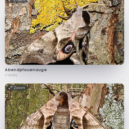
Abendpfauenauge
f14885
Zoom