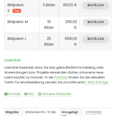
Bildpaket
3 Bilder
99,00 €
BESTELLEN
S
Tipp
Bildpaket M
10
299,00
BESTELLEN
Bilder
€
Bildpaket L
25
699,00
BESTELLEN
Bilder
€
Lizenzfrei
Lizenzfrei bedeutet, dass Sie das gekaufte Bild für beliebig viele
Anwendungen bzw. Projekte verwenden dürfen, ohne eine neue
Lizenz kaufen zu müssen. In der
Preisliste
finden Sie die aktuellen
Tarife. Für eine Bestellung senden Sie uns bitte eine
E-Mail Anfrage
.
Kontakt
FAQ
Sicheres Einkaufen
8192x5464 PX / 13 MB
27.03.2022
Bildgröße:
Hinzugefügt