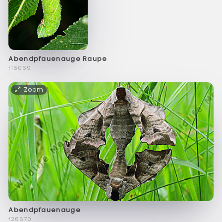
Abendpfauenauge Raupe
f16069
Zoom
Abendpfauenauge
f26670