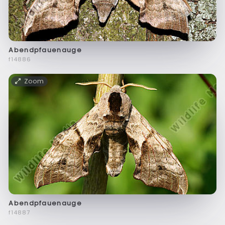
Abendpfauenauge
f14886
Zoom
Abendpfauenauge
f14887