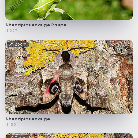
Abendpfauenauge Raupe
f11307
Zoom
Abendpfauenauge
f14884
Zoom