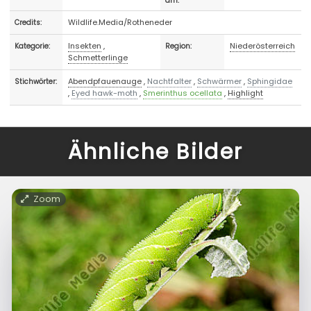
am:
Wildlife.Media/Rotheneder
Credits:
Insekten
,
Niederösterreich
Kategorie:
Region:
Schmetterlinge
Abendpfauenauge
,
Nachtfalter
,
Schwärmer
,
Sphingidae
Stichwörter:
,
Eyed hawk-moth
,
Smerinthus ocellata
,
Highlight
Ähnliche Bilder
Zoom