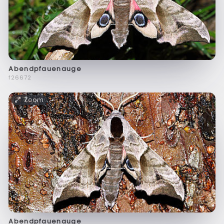
Abendpfauenauge
f26672
Zoom
Abendpfauenauge