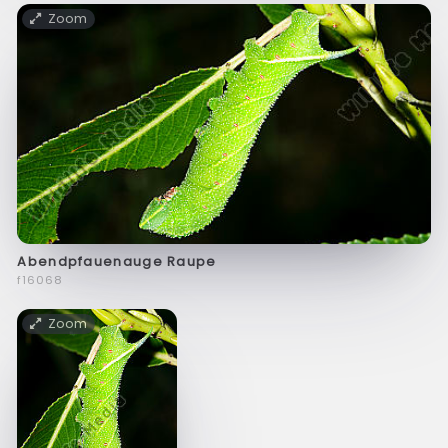
Zoom
Abendpfauenauge Raupe
f16068
Zoom