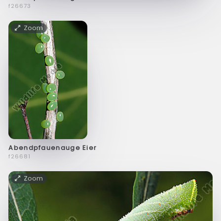
f26673
Zoom
Abendpfauenauge Eier
f26681
Zoom