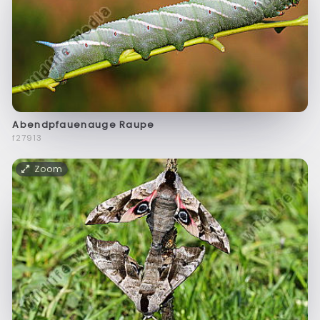
Abendpfauenauge Raupe
f27913
Zoom