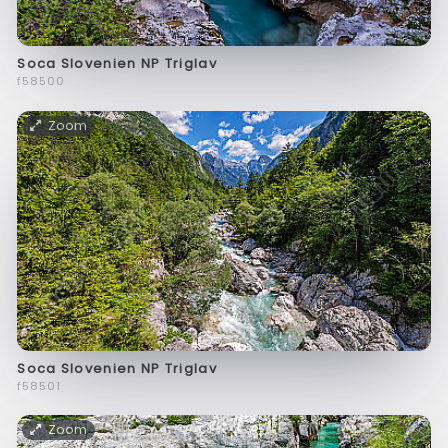
Soca Slovenien NP Triglav
f58500
Zoom
Soca Slovenien NP Triglav
f58501
Zoom