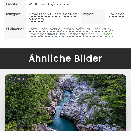
Wildlife.Media/Rotheneder
Credits:
Gewässer & Flüsse
,
Schlucht
Slowenien
Kategorie:
Region:
& Klamm
Soca
,
Soča
,
Sontig
,
Isonzo
,
Soča Tal
,
Soča Valley
,
Stichwörter:
Smaragdgrüner Fluss
,
Smaragdgrüner Fluß
,
Soca
Ähnliche Bilder
Zoom