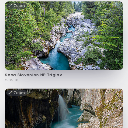
Zoom
Soca Slovenien NP Triglav
f58508
Zoom