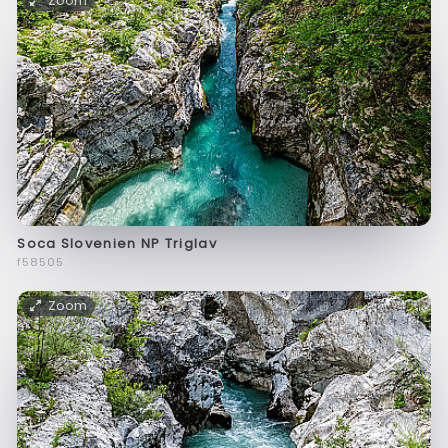
Zoom
Soca Slovenien NP Triglav
f58505
Zoom