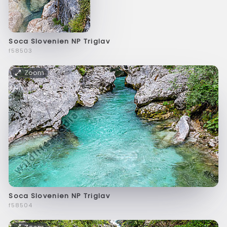
Soca Slovenien NP Triglav
f58503
Zoom
Soca Slovenien NP Triglav
f58504