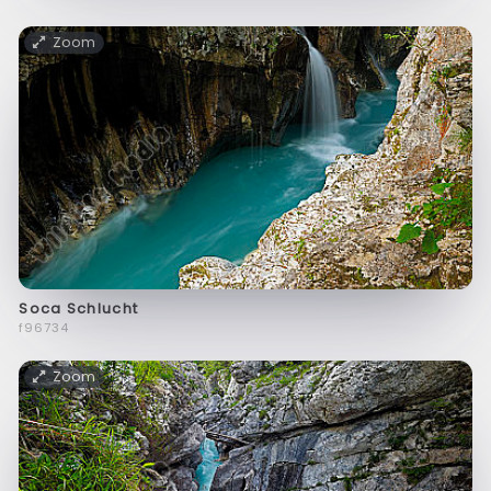
Zoom
Soca Schlucht
f96734
Zoom