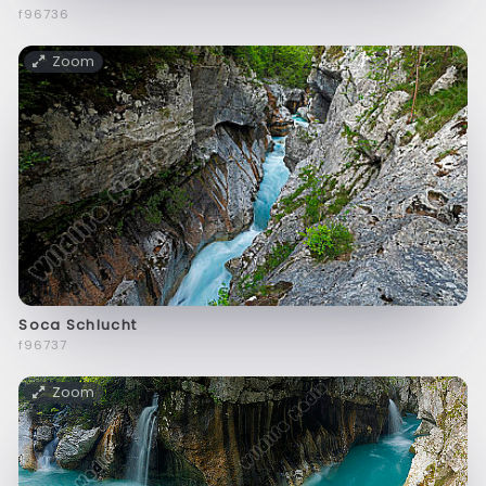
f96736
Zoom
Soca Schlucht
f96737
Zoom