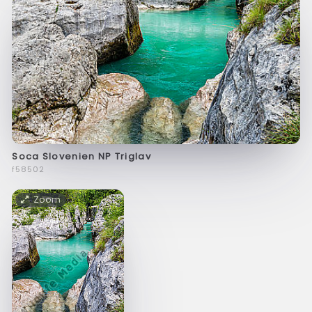
Soca Slovenien NP Triglav
f58502
Zoom