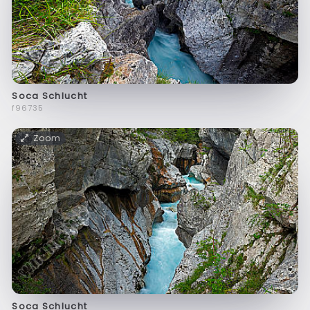
Soca Schlucht
f96735
Zoom
Soca Schlucht