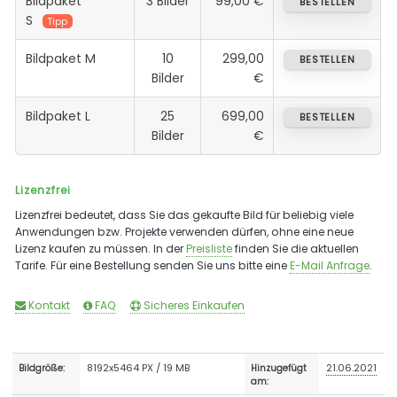
Bildpaket
3 Bilder
99,00 €
BESTELLEN
S
Tipp
Bildpaket M
10
299,00
BESTELLEN
Bilder
€
Bildpaket L
25
699,00
BESTELLEN
Bilder
€
Lizenzfrei
Lizenzfrei bedeutet, dass Sie das gekaufte Bild für beliebig viele
Anwendungen bzw. Projekte verwenden dürfen, ohne eine neue
Lizenz kaufen zu müssen. In der
Preisliste
finden Sie die aktuellen
Tarife. Für eine Bestellung senden Sie uns bitte eine
E-Mail Anfrage
.
Kontakt
FAQ
Sicheres Einkaufen
8192x5464 PX / 19 MB
21.06.2021
Bildgröße:
Hinzugefügt
am: