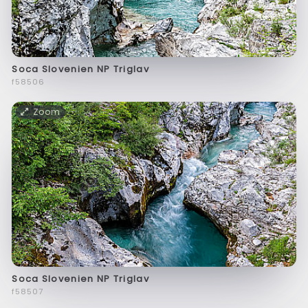
Soca Slovenien NP Triglav
f58506
Zoom
Soca Slovenien NP Triglav
f58507