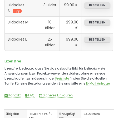
Bildpaket
3 Bilder
99,00 €
BESTELLEN
S
Tipp
Bildpaket M
10
299,00
BESTELLEN
Bilder
€
Bildpaket L
25
699,00
BESTELLEN
Bilder
€
Lizenzfrei
Lizenzfrei bedeutet, dass Sie das gekaufte Bild für beliebig viele
Anwendungen bzw. Projekte verwenden dürfen, ohne eine neue
Lizenz kaufen zu müssen. In der
Preisliste
finden Sie die aktuellen
Tarife. Für eine Bestellung senden Sie uns bitte eine
E-Mail Anfrage
.
Kontakt
FAQ
Sicheres Einkaufen
4113x2738 PX / 9
23.09.2020
Bildgröße:
Hinzugefügt
am: