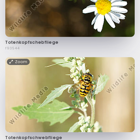
Totenkopfschebfliege
f93544
Zoom
Totenkopfschwebfliege