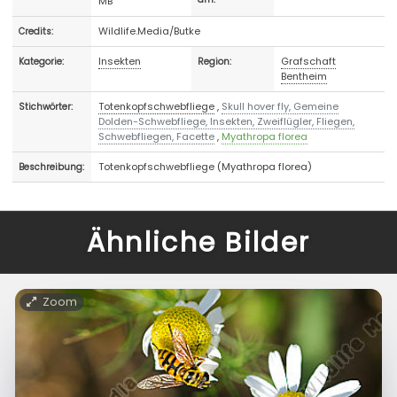
MB
Wildlife.Media/Butke
Credits:
Insekten
Grafschaft
Kategorie:
Region:
Bentheim
Totenkopfschwebfliege
,
Skull hover fly, Gemeine
Stichwörter:
Dolden-Schwebfliege, Insekten, Zweiflügler, Fliegen,
Schwebfliegen, Facette
,
Myathropa florea
Totenkopfschwebfliege (Myathropa florea)
Beschreibung:
Ähnliche Bilder
Zoom