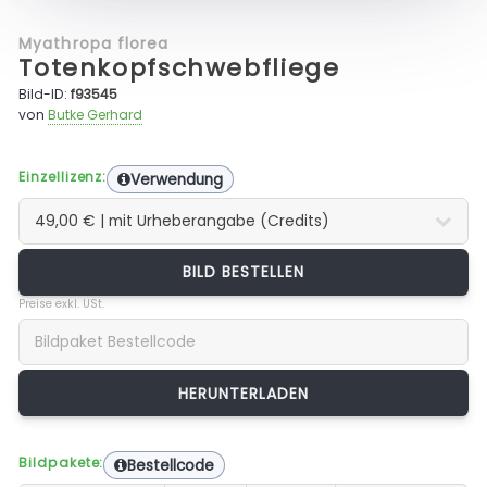
Myathropa florea
Totenkopfschwebfliege
Bild-ID:
f93545
von
Butke Gerhard
Einzellizenz:
Verwendung
BILD BESTELLEN
Preise exkl. USt.
Bildpakete:
Bestellcode