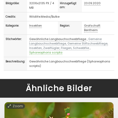
3206x2135 PX / 4
23.09.2020
Bildgröße:
Hinzugefügt
MB
am:
Wildlife.Media/Butke
Credits:
Insekten
Grafschaft
Kategorie:
Region:
Bentheim
Gewöhnliche Langbauchschwebfliege
,
Gemeine
Stichwörter:
Langbauchschwebfliege, Gemeine Stiftschwebfliege,
Insekten, Zweiflügler, Fliegen, Schwebflie
,
Sphareophoria scripta
Gewöhnliche Langbauchschwebfliege (Sphareophoria
Beschreibung:
scripta)
Ähnliche Bilder
Zoom