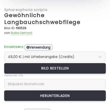
Sphareophoria scripta
Gewöhnliche
Langbauchschwebfliege
Bild-ID:
f93529
von
Butke Gerhard
Einzellizenz:
Verwendung
BILD BESTELLEN
Preise exkl. USt.