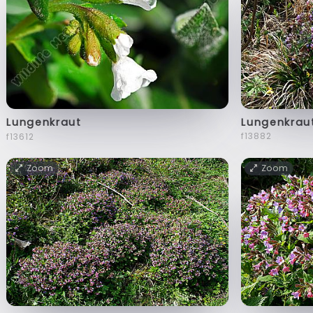
Lungenkrau
Lungenkraut
f13882
f13612
Zoom
Zoom