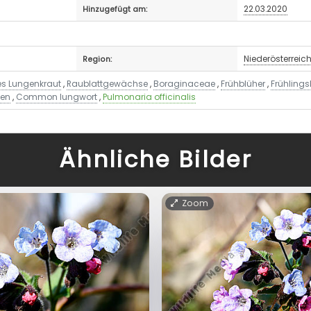
22.03.2020
Hinzugefügt am:
Niederösterreic
Region:
es Lungenkraut
,
Raublattgewächse
,
Boraginaceae
,
Frühblüher
,
Frühlings
hen
,
Common lungwort
,
Pulmonaria officinalis
Ähnliche Bilder
Zoom