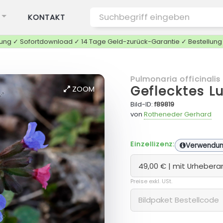
KONTAKT
tung ✓ Sofortdownload ✓ 14 Tage Geld-zurück-Garantie ✓ Bestellun
Pulmonaria officinalis
Geflecktes L
ZOOM
Bild-ID:
f89819
von
Rotheneder Gerhard
Einzellizenz:
Verwendu
Preise exkl. USt.