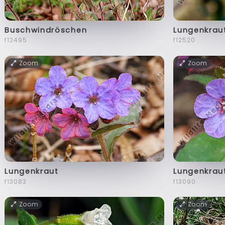
Buschwindröschen
Lungenkrau
f12495
f12520
Zoom
Zoom
Lungenkraut
Lungenkrau
f13083
f13090
Zoom
Zoom