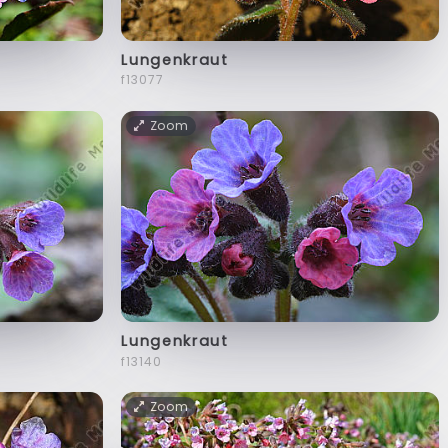
Lungenkraut
f13077
Zoom
Lungenkraut
f13140
Zoom