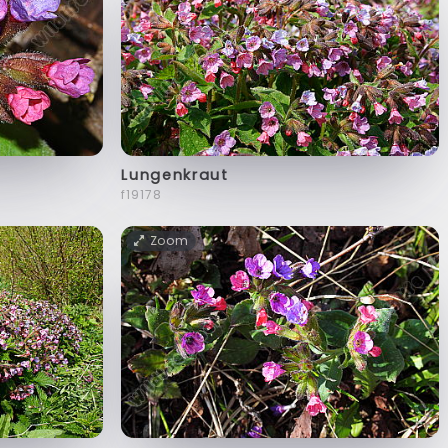
Lungenkraut
f19178
Zoom