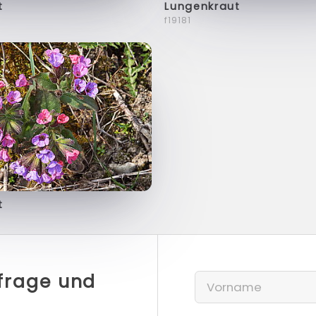
t
Lungenkraut
f19181
t
nfrage und