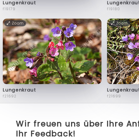
Lungenkraut
Lungenkrau
f19179
f19180
Zoom
Zoom
Lungenkraut
Lungenkrau
f21692
f21699
Wir freuen uns über Ihre A
Ihr Feedback!