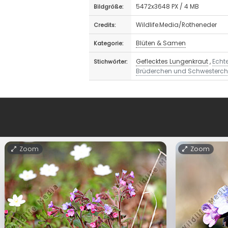
5472x3648 PX / 4 MB
Bildgröße:
Wildlife.Media/Rotheneder
Credits:
Blüten & Samen
Kategorie:
Geflecktes Lungenkraut
,
Echt
Stichwörter:
Brüderchen und Schwesterc
Zoom
Zoom