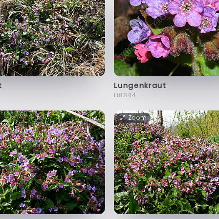
t
Lungenkraut
f18844
Zoom