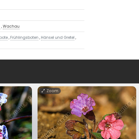
h
,
Wachau
bote
,
Frühlingsboten
,
Hänsel und Gretel
,
Zoom