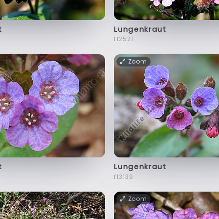
t
Lungenkraut
f12521
Zoom
t
Lungenkraut
f13139
Zoom