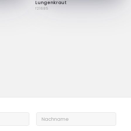
Lungenkraut
f21685