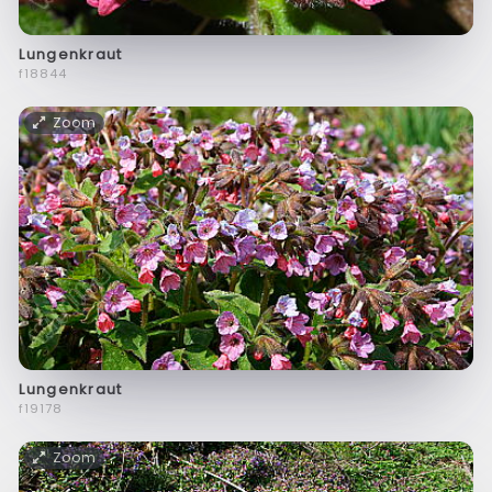
Lungenkraut
f18844
Zoom
Lungenkraut
f19178
Zoom