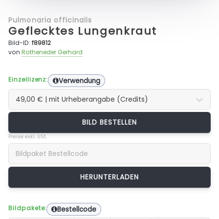
Pulmonaria officinalis
Geflecktes Lungenkraut
Bild-ID:
f89812
von
Rotheneder Gerhard
Einzellizenz:
Verwendung
BILD BESTELLEN
Preise exkl. USt.
Bildpakete:
Bestellcode