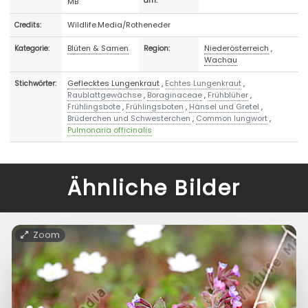
MB
am:
Wildlife.Media/Rotheneder
Credits:
Blüten & Samen
Niederösterreich
,
Kategorie:
Region:
Wachau
Geflecktes Lungenkraut
,
Echtes Lungenkraut
,
Stichwörter:
Raublattgewächse
,
Boraginaceae
,
Frühblüher
,
Frühlingsbote
,
Frühlingsboten
,
Hänsel und Gretel
,
Brüderchen und Schwesterchen
,
Common lungwort
,
Pulmonaria officinalis
Ähnliche Bilder
Zoom