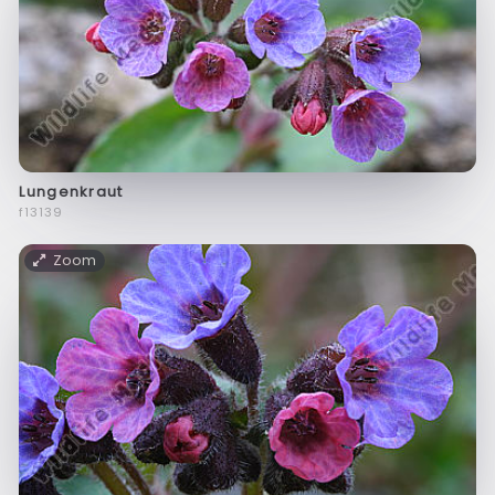
Lungenkraut
f13139
Zoom