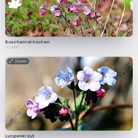
Buschwindröschen
f12495
Zoom
Lungenkraut