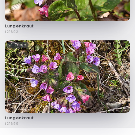
Lungenkraut
f21692
Zoom
Lungenkraut
f21699