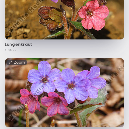
Lungenkraut
f13077
Zoom