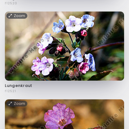
f12520
Zoom
Lungenkraut
f12521
Zoom