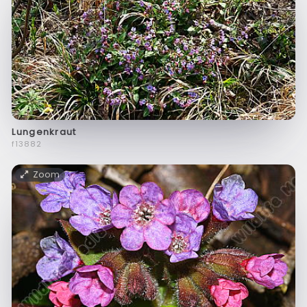
Lungenkraut
f13882
Zoom