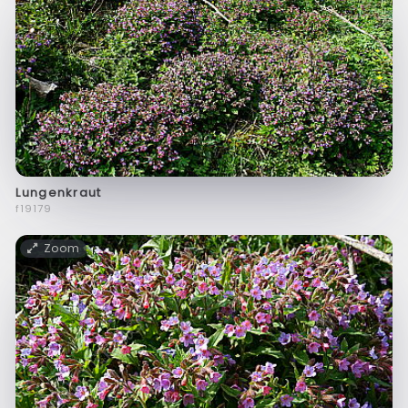
Lungenkraut
f19179
Zoom