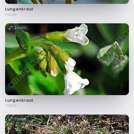
Lungenkraut
f13140
Zoom
Lungenkraut
f13612
Zoom