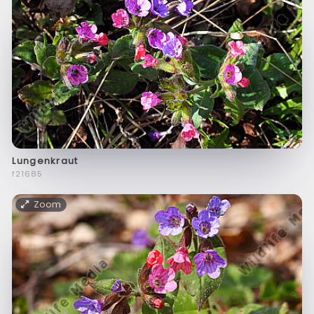
Lungenkraut
f21685
Zoom