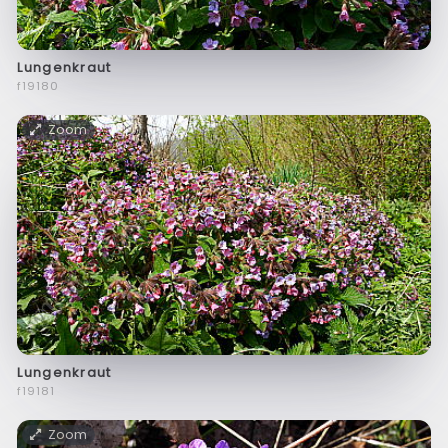
Lungenkraut
f19180
Zoom
Lungenkraut
f19181
Zoom