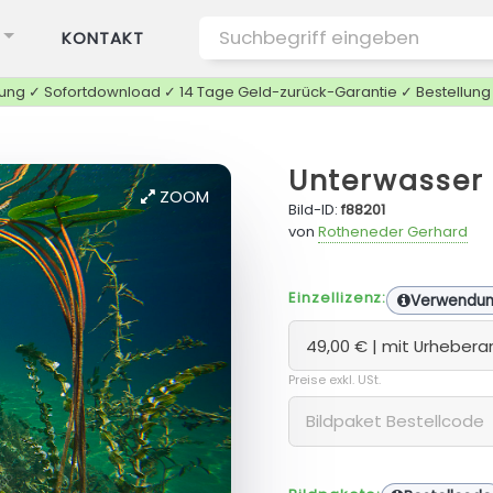
KONTAKT
tung ✓ Sofortdownload ✓ 14 Tage Geld-zurück-Garantie ✓ Bestellun
Unterwasser
ZOOM
Bild-ID:
f88201
von
Rotheneder Gerhard
Einzellizenz:
Verwendu
Preise exkl. USt.