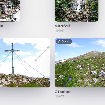
le
Mirafall
f10061
Zoom
Ötscher
f10071