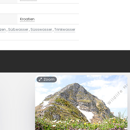
Kroatien
nzen
,
Süßwasser
,
Süsswasser
,
Trinkwasser
Zoom