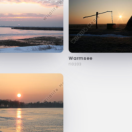
Warmsee
f10203