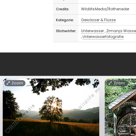
Wildlife.Media/Rotheneder
Credits:
Gewässer & Flüsse
Kategorie:
Unterwasser
,
Zrmanja Wasser
Stichwörter:
,
Unterwasserfotografie
Zoom
Zoom