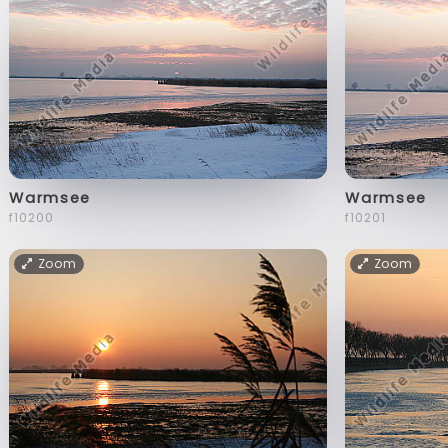
Warmsee
Warmsee
f10200
f10201
Zoom
Zoom