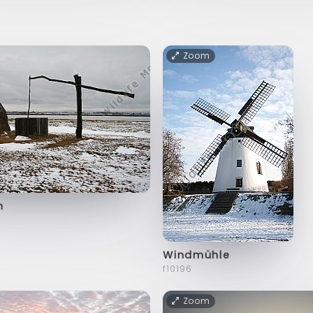
Zoom
n
Windmühle
f10196
Zoom