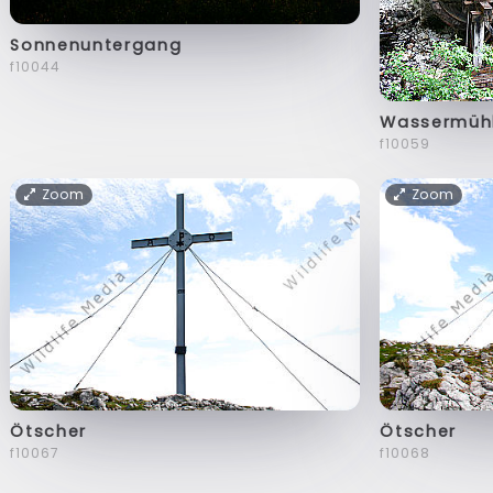
Sonnenuntergang
f10044
Wassermüh
f10059
Zoom
Zoom
Ötscher
Ötscher
f10067
f10068