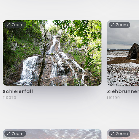
Zoom
Zoom
Schleierfall
Ziehbrunne
f10073
f10190
Zoom
Zoom