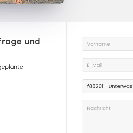
nfrage und
 geplante