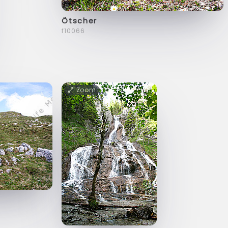
Ötscher
f10066
Zoom