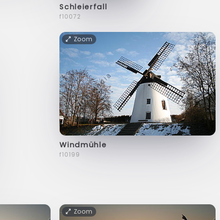
Schleierfall
f10072
Zoom
Windmühle
f10199
Zoom