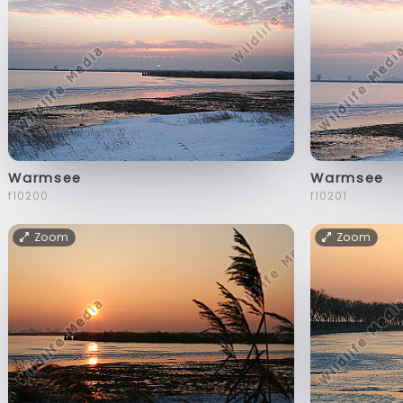
Warmsee
Warmsee
f10200
f10201
Zoom
Zoom