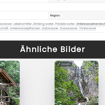
Region:
swasser
,
Lebensmittel
,
Drinking water
,
Potable water
,
Unterwasserlandsc
schaft
,
Unterwasserpflanzen
,
Süßwasser
,
Süsswasser
,
Trinkwasser
Ähnliche Bilder
Zoom