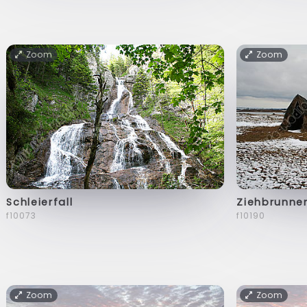
Zoom
Zoom
Schleierfall
Ziehbrunne
f10073
f10190
Zoom
Zoom