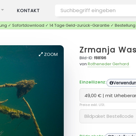
KONTAKT
tung ✓ Sofortdownload ✓ 14 Tage Geld-zurück-Garantie ✓ Bestellun
Zrmanja Was
ZOOM
Bild-ID:
f88196
von
Rotheneder Gerhard
Einzellizenz:
Verwendu
Preise exkl. USt.