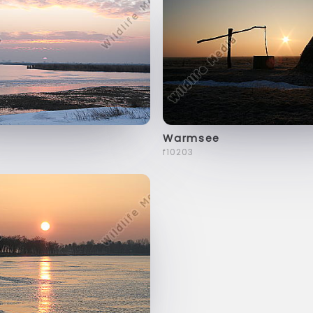
Warmsee
f10203