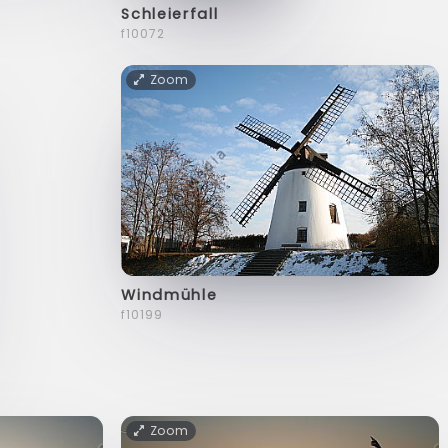
Schleierfall
f10072
Zoom
Windmühle
f10199
Zoom