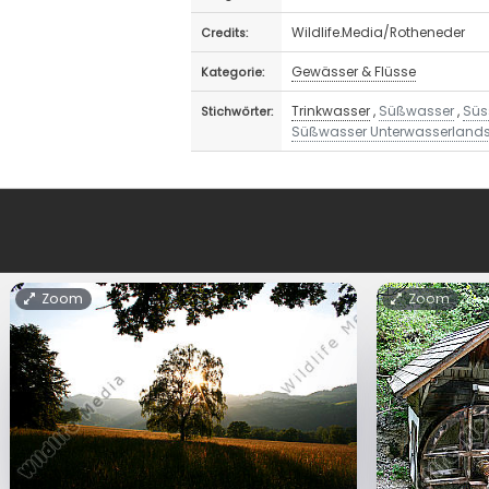
Wildlife.Media/Rotheneder
Credits:
Gewässer & Flüsse
Kategorie:
Trinkwasser
,
Süßwasser
,
Süs
Stichwörter:
Süßwasser Unterwasserland
Zoom
Zoom