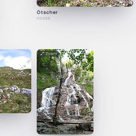
Ötscher
f10066
Zoom