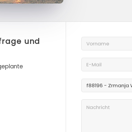
nfrage und
 geplante