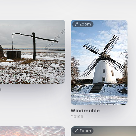
Zoom
n
Windmühle
f10196
Zoom