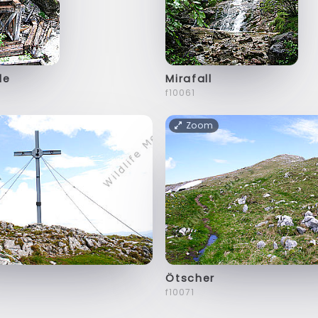
le
Mirafall
f10061
Zoom
Ötscher
f10071