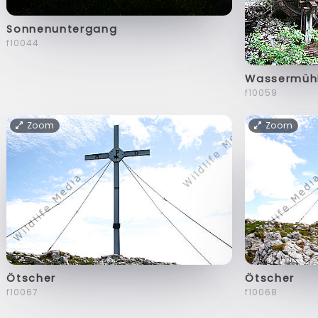
Sonnenuntergang
f10044
Wassermüh
f10059
Zoom
Zoom
Ötscher
Ötscher
f10067
f10068