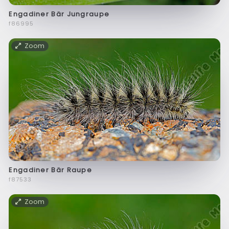
Engadiner Bär Jungraupe
f86995
Zoom
Engadiner Bär Raupe
f87533
Zoom