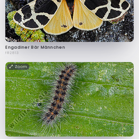
Engadiner Bär Männchen
f82813
Zoom