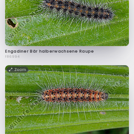
Engadiner Bär halberwachsene Raupe
f86994
Zoom