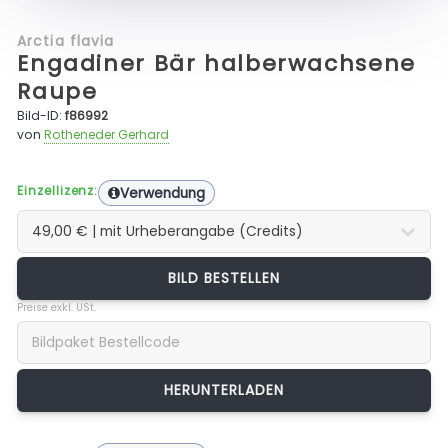
Arctia flavia
Engadiner Bär halberwachsene
Raupe
Bild-ID:
f86992
von
Rotheneder Gerhard
Einzellizenz:
Verwendung
BILD BESTELLEN
Preise exkl. USt.