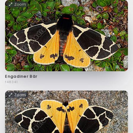
Zoom
Engadiner Bär
f48341
Zoom