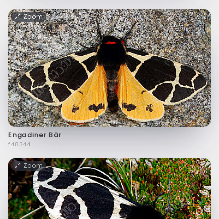
Zoom
Engadiner Bär
f48344
Zoom