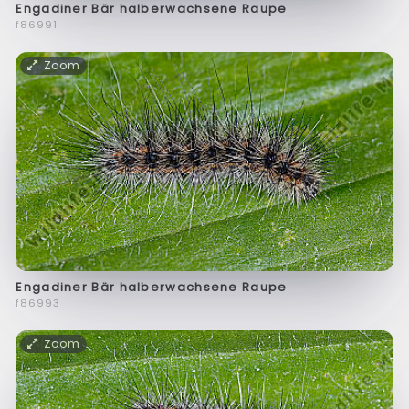
Engadiner Bär halberwachsene Raupe
f86991
Zoom
Engadiner Bär halberwachsene Raupe
f86993
Zoom