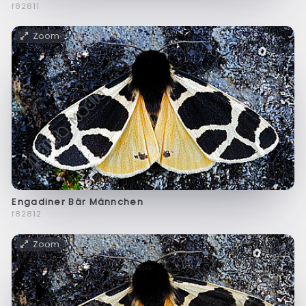
f82811
Zoom
Engadiner Bär Männchen
f82812
Zoom