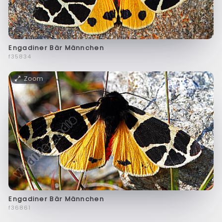
Engadiner Bär Männchen
f35834
Zoom
Engadiner Bär Männchen
f36861