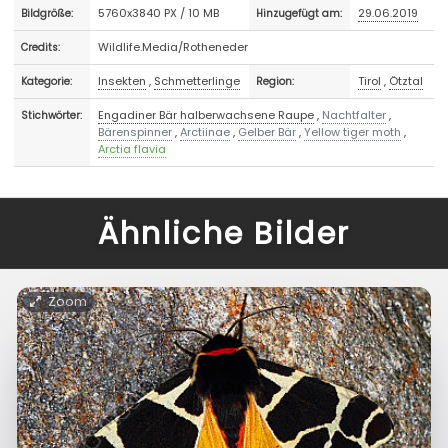
5760x3840 PX / 10 MB
29.06.2019
Bildgröße:
Hinzugefügt am:
Wildlife.Media/Rotheneder
Credits:
Insekten
,
Schmetterlinge
Tirol
,
Ötztal
Kategorie:
Region:
Engadiner Bär halberwachsene Raupe
,
Nachtfalter
,
Stichwörter:
Bärenspinner
,
Arctiinae
,
Gelber Bär
,
Yellow tiger moth
,
Arctia flavia
Ähnliche Bilder
Zoom