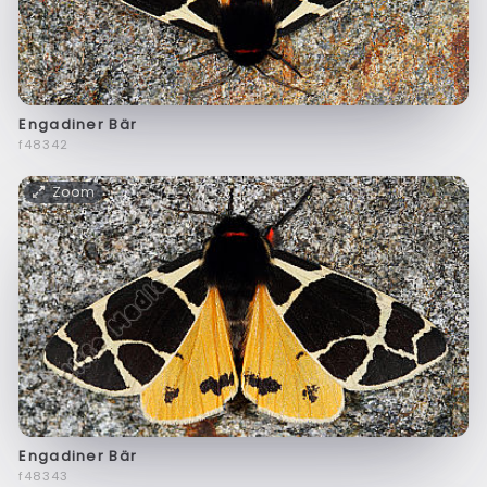
Engadiner Bär
f48342
Zoom
Engadiner Bär
f48343