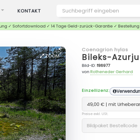
KONTAKT
tung ✓ Sofortdownload ✓ 14 Tage Geld-zurück-Garantie ✓ Bestellun
Coenagrion hylas
Bileks-Azurj
ZOOM
Bild-ID:
f86977
von
Rotheneder Gerhard
Einzellizenz:
Verwendu
Preise exkl. USt.