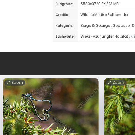
5580x3720 PX / 13 MB
Bildgröße:
Wildlife.Media/Rotheneder
Credits:
Berge & Gebirge
,
Gewässer & 
Kategorie:
Bileks-Azurjungfer Habitat
,
Kl
Stichwörter:
Zoom
Zoom