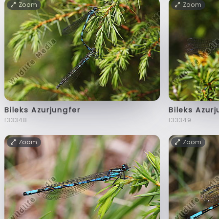
Zoom
Zoom
Bileks Azurjungfer
Bileks Azur
f33348
f33349
Zoom
Zoom