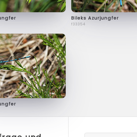
jungfer
Bileks Azurjungfer
f33354
jungfer