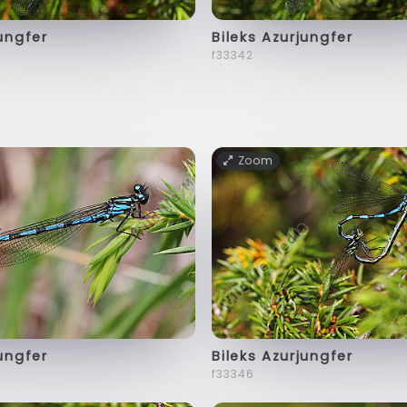
jungfer
Bileks Azurjungfer
f33342
Zoom
jungfer
Bileks Azurjungfer
f33346