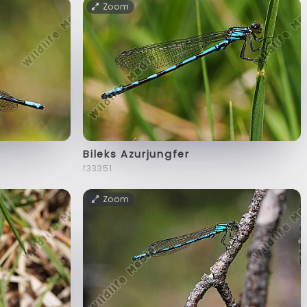
Zoom
Bileks Azurjungfer
f33351
Zoom