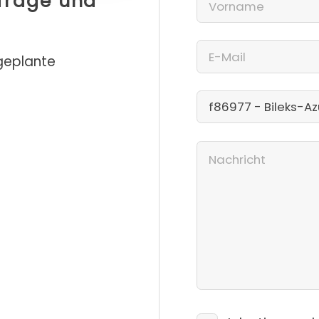
nfrage und
 geplante