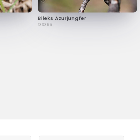
Bileks Azurjungfer
f33355