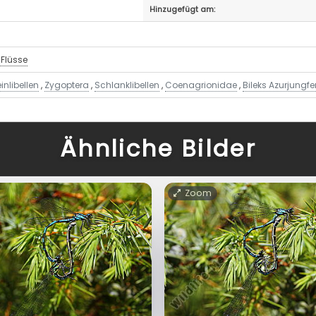
Hinzugefügt am:
Flüsse
einlibellen
,
Zygoptera
,
Schlanklibellen
,
Coenagrionidae
,
Bileks Azurjungfe
Ähnliche Bilder
Zoom