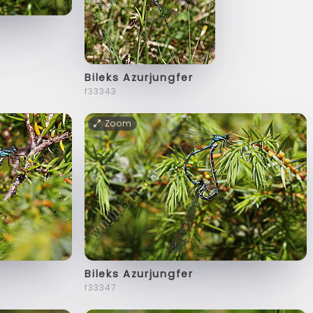
Bileks Azurjungfer
f33343
Zoom
Bileks Azurjungfer
f33347