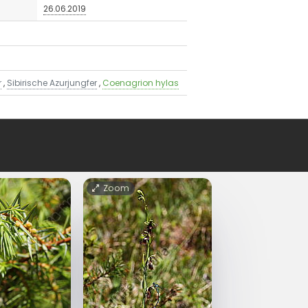
26.06.2019
r
,
Sibirische Azurjungfer
,
Coenagrion hylas
Zoom