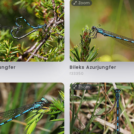
Zoom
jungfer
Bileks Azurjungfer
f33350
Zoom