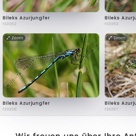
Bileks Azurjungfer
Bileks Azur
f33352
f33353
Zoom
Zoom
Bileks Azurjungfer
Bileks Azur
f33356
f33357