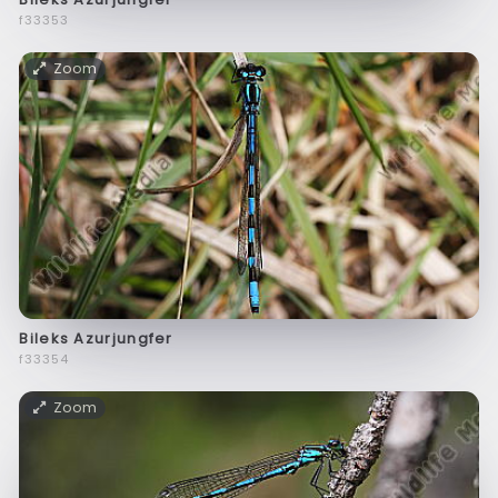
f33353
Zoom
Bileks Azurjungfer
f33354
Zoom