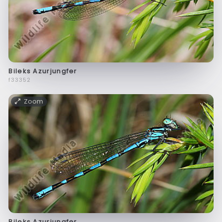
Bileks Azurjungfer
f33352
Zoom
Bileks Azurjungfer