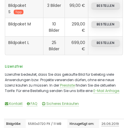
Bildpaket
3 Bilder
99,00 €
BESTELLEN
S
Tipp
Bildpaket M
10
299,00
BESTELLEN
Bilder
€
Bildpaket L
25
699,00
BESTELLEN
Bilder
€
Lizenzfrei
Lizenzfrei bedeutet, dass Sie das gekaufte Bild für beliebig viele
Anwendungen bzw. Projekte verwenden dürfen, ohne eine neue
Lizenz kaufen zu müssen. In der
Preisliste
finden Sie die aktuellen
Tarife. Für eine Bestellung senden Sie uns bitte eine
E-Mail Anfrage
.
Kontakt
FAQ
Sicheres Einkaufen
5580x3720 PX / 11 MB
26.06.2019
Bildgröße:
Hinzugefügt am: