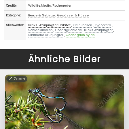
Wildlife.Media/Rotheneder
Credits:
Berge & Gebirge
,
Gewässer & Flüsse
Kategorie:
Bileks-Azurjungfer Habitat
,
Kleinlibellen
,
Zygoptera
,
Stichwörter:
Schlanklibellen
,
Coenagrionidae
,
Bileks Azurjungfer
,
Sibirische Azurjungfer
,
Coenagrion hylas
Ähnliche Bilder
Zoom