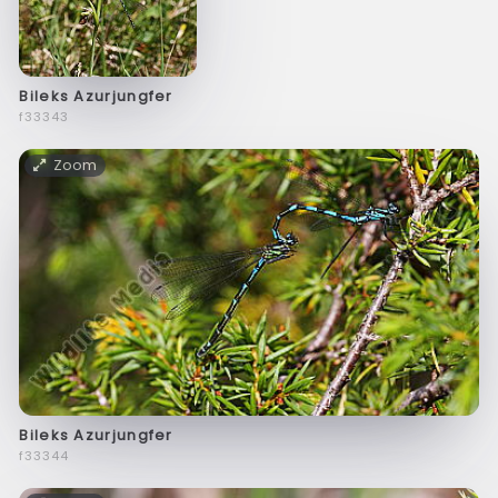
Bileks Azurjungfer
f33343
Zoom
Bileks Azurjungfer
f33344