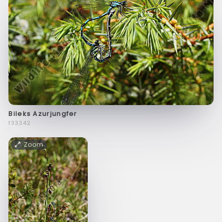
Bileks Azurjungfer
f33342
Zoom