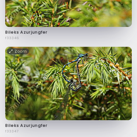
Bileks Azurjungfer
f33346
Zoom
Bileks Azurjungfer
f33347