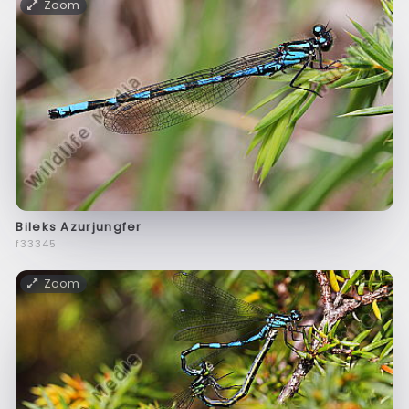
Zoom
Bileks Azurjungfer
f33345
Zoom