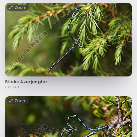
Zoom
Bileks Azurjungfer
f33348
Zoom