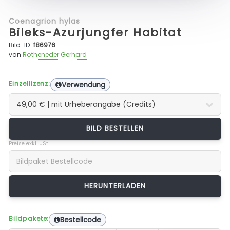
Coenagrion hylas
Bileks-Azurjungfer Habitat
Bild-ID:
f86976
von
Rotheneder Gerhard
Einzellizenz:
Verwendung
BILD BESTELLEN
Preise exkl. USt.
Bildpakete:
Bestellcode