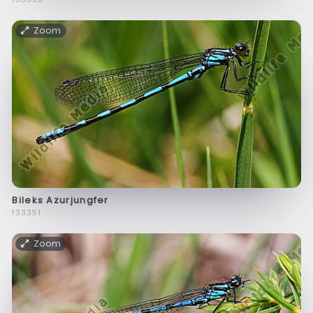
Zoom
Bileks Azurjungfer
f33351
Zoom