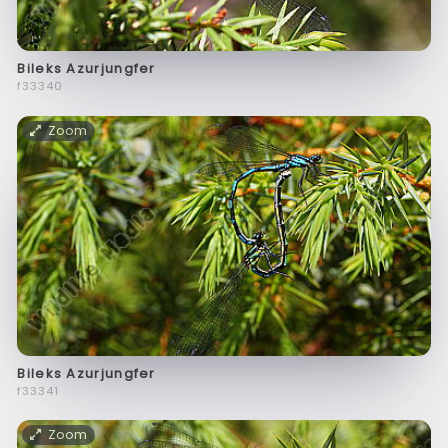
Bileks Azurjungfer
f33340
Zoom
Bileks Azurjungfer
f33341
Zoom